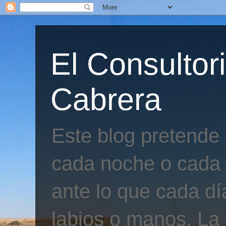
El Consultor
Cabrera
Este blog pretende
cada noche o cada 
ante lo que cada día
labios o manos. La 