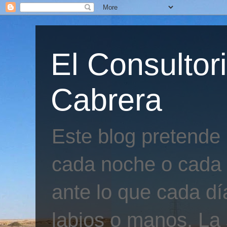
El Consultor
Cabrera
Este blog pretende
cada noche o cada 
ante lo que cada día
labios o manos. La 