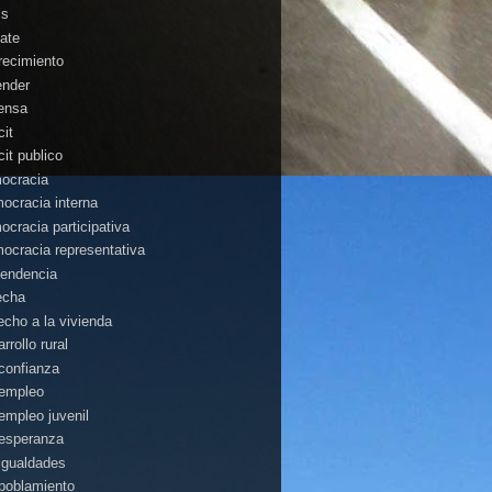
is
ate
recimiento
ender
ensa
cit
cit publico
ocracia
ocracia interna
ocracia participativa
ocracia representativa
endencia
echa
echo a la vivienda
rrollo rural
confianza
empleo
empleo juvenil
esperanza
igualdades
poblamiento