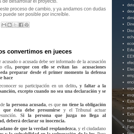
de desarrollar el proyecto.
det
 de este proceso de cambio, y ya andamos con dudas
deu
no puede ser posible por increíble.
dim
Din
Dis
ech
eco
Edu
nos convertimos en jueces
EE
r acusado o acusada debe ser informado de la acusación
efe
o ella
, porque con ello se evitan las
acusaciones
Ele
ueda preparar desde el primer momento la defensa
emp
le hace
enc
econocer su participación en un delito
, y faltar a la
esp
 sanción, excepto cuando no sea una declaración y se
esq
Est
s de
la persona acusada
, es que
no tiene la obligación
estr
o que ésta
debe presumirse
y el Tribunal actuar
Ext
esunción.
Si la persona que juzga no llega al
ad, deberá declarar su inocencia.
fan
Fat
dadano de que la verdad resplandezca
, y el ciudadano
fin
 y la culpabilidad en la vulneración de la ley.
Pero