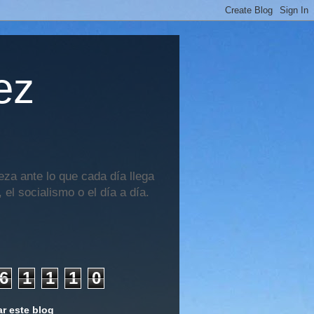
ez
za ante lo que cada día llega
 el socialismo o el día a día.
6
1
1
1
0
r este blog