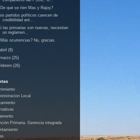
De qué se ríen Mas y Rajoy?
os partidos políticos carecen de
credibilidad ant...
i las primarias son nuevas, necesitan
un reglamen...
Más ocurrencias? No, gracias.
abril
(8)
marzo
(25)
febrero
(26)
etas
rrimiento
inistracion Local
tamiento
rnativas
amento
nción Primaria. Gerencia integrada
ntamiento
es