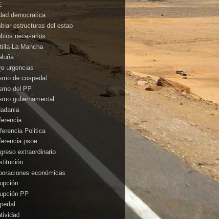
E
idad democratica
biar estructuras del estao
bios necesarios
tilla-La Mancha
aluña
rre urgencias
ismo de cospedal
ismo del PP
ismo gubernamental
dadania
ferencia
ferencia Politica
ferencia psoe
greso extraordinario
stitución
poraciones económicas
rupción
rupción PP
pedal
atividad