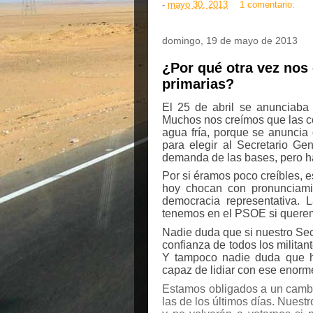
-
mayo 30, 2013
1 comentario:
domingo, 19 de mayo de 2013
¿Por qué otra vez nos 
primarias?
El 25 de abril se anunciaba
Muchos nos creímos que las c
agua fría, porque se anuncia 
para elegir al Secretario Ge
demanda de las bases, pero h
Por si éramos poco creíbles, 
hoy chocan con pronunciamie
democracia representativa.
tenemos en el PSOE si queremo
Nadie duda que si nuestro Sec
confianza de todos los militan
Y tampoco nadie duda que h
capaz de lidiar con ese enorme
Estamos obligados a un cambi
las de los últimos días. Nuest