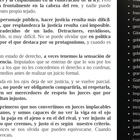
n frontalmente en la cabeza del reo
, y nadie puede
fra
stro propio tejado.
fre
personaje público, hacer justicia resulta más difícil
.
Fue
, que resplandezca la justicia resulta casi imposible.
ges
radecidos de un lado. Detractores, envidiosos,
Gibr
le, si muy difícil.
No se puede olvidar que
en política
gob
por el que destaca por su protagonismo,
y cuando es
gob
gob
 un estado de derecho,
a veces tenemos la sensación de
gob
sencia.
Imputados que se enteran de que lo son por los
gob
 a los que no les concedemos el derecho a no confesar,
edios antes de realizar un juicio formal.
gra
Gür
da en los ojos deja de ser justicia, y se vuelve parcial.
 no puede ser obligatorio compartirla, ni respetarla,
hipo
en ser merecedores de respeto los jueces que por
Imp
ltan injustos.
imp
primeros que nos convertimos en jueces implacables
inc
anos, y somos capaces de no ver la viga en el ojo
inc
la paja en el ajeno o en el del rival, y ver injusto al
inn
lo que creemos, y justo si es según
nuestro criterio.
just
onces se nos olvida que pueden equivocarse. Cuando
Juv
ivocan
.