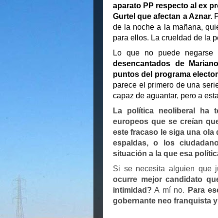
aparato PP respecto al ex pr
Gurtel que afectan a Aznar.
P
de la noche a la mañana, quie
para ellos. La crueldad de la po
Lo que no puede negarse
desencantados de Mariano
puntos del programa electora
parece el primero de una seri
capaz de aguantar, pero a est
La política neoliberal ha
europeos que se creían que 
este fracaso le siga una ola
espaldas, o los ciudadan
situación a la que esa políti
Si se necesita alguien que
ocurre mejor candidato que
intimidad?
A mí no.
Para es
gobernante neo franquista 