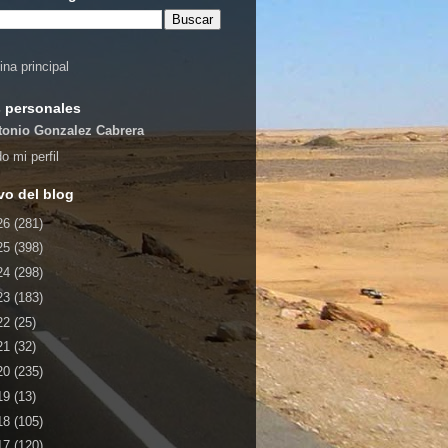
ina principal
 personales
tonio Gonzalez Cabrera
o mi perfil
vo del blog
26
(281)
25
(398)
24
(298)
23
(183)
22
(25)
21
(32)
20
(235)
19
(13)
18
(105)
17
(120)