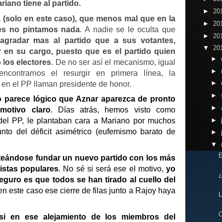
riano tiene al partido.
►
20
 (solo en este caso), que menos mal que en la
►
20
res no pintamos nada
. A nadie se le oculta que
►
20
a agradar mas al partido que a sus votantes,
▼
20
r en su cargo, puesto que es el partido quien
►
 los electores
. De no ser así el mecanismo, igual
►
ncontrarnos el resurgir en primera línea, la
►
 en el PP llaman presidente de honor.
►
 parece lógico que Aznar aparezca de pronto
►
motivo claro
. Días atrás, hemos visto como
►
del PP, le plantaban cara a Mariano por muchos
unto del déficit asimétrico (eufemismo barato de
►
▼
E
nteándose fundar un nuevo partido con los más
istas populares
. No sé si será ese el motivo,
yo
¿
eguro es que todos se han tirado al cuello del
en este caso ese cierre de filas junto a Rajoy haya
L
C
si en ese alejamiento de los miembros del