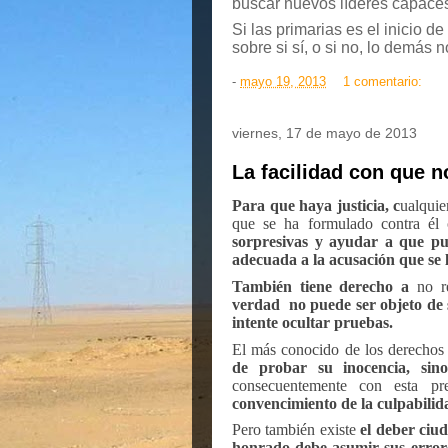
buscar nuevos líderes capaces 
Si las primarias es el inicio
sobre si sí, o si no, lo demás 
-
mayo 19, 2013
1 comentario:
viernes, 17 de mayo de 2013
La facilidad con que 
Para que haya justicia, c
ualquie
que se ha formulado contra él 
sorpresivas y ayudar a que p
adecuada a la acusación que se 
También tiene derecho a
no r
verdad
no puede ser objeto de
intente ocultar pruebas.
El más conocido de los derecho
de probar
su inocencia
, sin
consecuentemente con esta pr
convencimiento de la culpabilid
Pero también existe
el deber ciu
honrado debe asumir sus errores