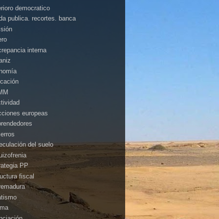
erioro democratico
da publica. recortes. banca
isión
ero
crepancia interna
aniz
nomía
cación
MM
ctividad
cciones europeas
rendedores
ierros
eculación del suelo
uizofrenia
rategia PP
uctura fiscal
remadura
atismo
ima
anciación