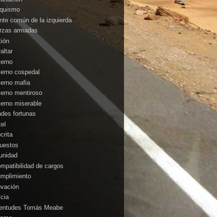
nquismo
ente común de la izquierda
rzas armadas
tión
altar
ierno
ierno cospedal
ierno mafia
ierno mentiroso
ierno miserable
ndes fortunas
tel
crita
uestos
unidad
ompatibilidad de cargos
umplimiento
ovación
icia
entudes Tomás Meabe