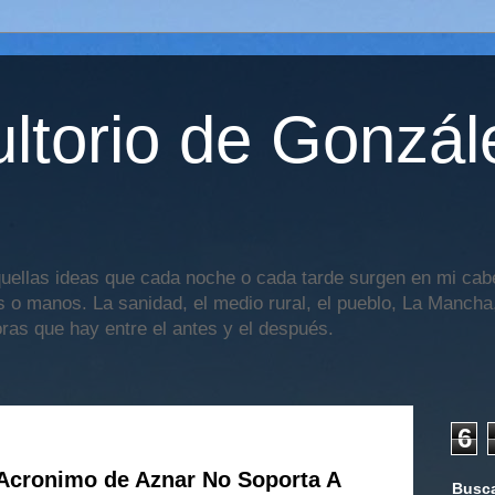
ltorio de Gonzál
uellas ideas que cada noche o cada tarde surgen en mi cabe
os o manos. La sanidad, el medio rural, el pueblo, La Mancha,
oras que hay entre el antes y el después.
6
Acronimo de Aznar No Soporta A
Busca