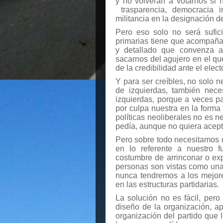
y no volverán a votarnos si 
trasparencia, democracia 
militancia en la designación de
Pero eso solo no será sufic
primarias tiene que acompañar
y detallado que convenza a
sacarnos del agujero en el qu
de la credibilidad ante el elec
Y para ser creíbles, no solo 
de izquierdas, también nece
izquierdas, porque a veces p
por culpa nuestra en la form
políticas neoliberales no es n
pedía, aunque no quiera acept
Pero sobre todo necesitamos da
en lo referente a nuestro f
costumbre de arrinconar o exp
personas son vistas como una
nunca tendremos a los mejore
en las estructuras partidarias.
La solución no es fácil, per
diseño de la organización, ap
organización del partido que 