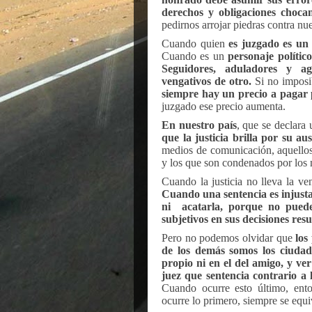
derechos y obligaciones choca
pedirnos arrojar piedras contra nue
Cuando quien
es juzgado es un 
Cuando es un
personaje político
Seguidores, aduladores y ag
vengativos de otro.
Si no imposib
siempre hay un precio a pagar 
juzgado ese precio aumenta.
En nuestro país
, que se declara
que la justicia brilla por su au
medios de comunicación, aquellos
y los que son condenados por los m
Cuando la justicia no lleva la ven
Cuando una sentencia es injusta,
ni
acatarla, porque no pued
subjetivos en sus decisiones resu
Pero no podemos olvidar que
los 
de los demás somos los ciudad
propio ni en el del amigo, y ver 
juez que sentencia contrario a 
Cuando ocurre esto último, ent
ocurre lo primero, siempre se equ