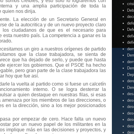
no somos creíbles, y eso solo lo lograremos con
cris
interna y una amplia participación de toda la
Deb
 quien nos dirija.
dec
iente. La elección de un Secretario General en
def
se de la autocritica y de un nuevo proyecto claro
Def
 los ciudadanos de que es el necesario para
e esta nuestro país. La competencia a ganar es la
defi
torado.
defi
necesitamos un giro a nuestros orígenes de partido
dem
sitamos que la clase trabajadora, se sienta de
Dem
arece que ha dejado de serlo, y puede que hasta
dem
a de ejercer los gobiernos. Que el PSOE ha hecho
Dem
egable, pero gran parte de la clase trabajadora las
Dep
ar hoy que fue así.
der
rle la vuelta al partido como si fuese un calcetín
Der
uncionamiento interno. O se logra desterrar la
desa
ulsar a quien destaque en nuestras filas, si esas
 amenaza por los miembros de las direcciones, o
des
s en la dirección, sino a los mejor posicionados
des
des
o pasa por empezar de cero. Hace falta un nuevo
des
ostar por un nuevo papel de los militantes en la
des
los implique más en las decisiones y proyectos, y
des