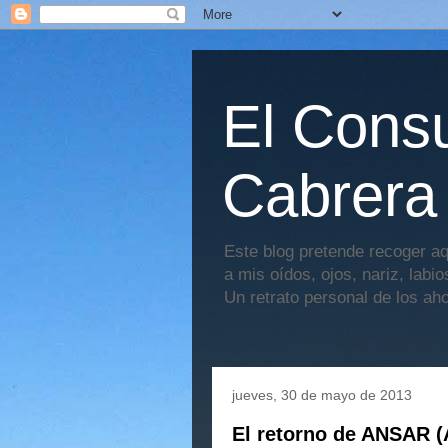
El Consu
Cabrera
Este blog pretende recoger aq
a mis oídos, ojos, nariz, labi
Un retrato personal de los ah
jueves, 30 de mayo de 2013
El retorno de ANSAR (