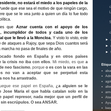
esidente, no estará el miedo a los papeles de la
¿
uede que ese sea el motivo de que ningún cargo,
L
re que se le vea junto a quien un día lo fue todo
lítica.
S
 es que
Aznar cuenta con el apoyo de los
¿
, incumplidor de todos y cada uno de los
l que le llevó a la Moncloa.
Y visto lo visto, este
►
e de ataques a Rajoy, que sepa Dios cuantos será
►
a marcha no pasa de finales de año.
►
 tocado fondo en España y en otros países
la crisis no iba con ellos
. Mi miedo, es que
a
Etiqu
 de neo fascismo
, porque
o es con la vara en las
abu
os no van a aceptar que se perpetué esta
Adm
ca nos ha arrastrado.
ago
 juegue ese papel en España,
¿a alguien se le
alte
 Jose Maria el que habla catalan solo en la
arm
e papel represor, nada mejor que un perfil de
Ate
y sin escrúpulos. O sea ANSAR.
Ayu
bas