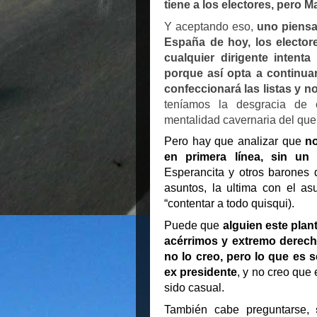
tiene a los electores, pero Ma
Y aceptando eso,
uno piensa
España de hoy, los electo
cualquier dirigente intent
porque así opta a continua
confeccionará las listas y no
teníamos la desgracia de e
mentalidad cavernaria del que
Pero hay que analizar que
no
en primera línea, sin un 
Esperancita y otros barones 
asuntos, la ultima con el as
“contentar a todo quisqui).
Puede que
alguien este pla
acérrimos y extremo derech
no lo creo, pero lo que es s
ex presidente
, y no creo que 
sido casual.
También cabe preguntarse,