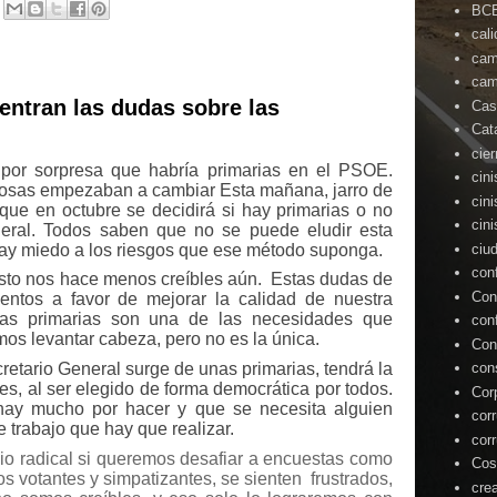
BC
cal
cam
cam
entran las dudas sobre las
Cas
Cat
cie
 por sorpresa que habría primarias en el PSOE.
cin
osas empezaban a cambiar Esta mañana, jarro de
cin
que en octubre se decidirá si hay primarias o no
cin
neral. Todos saben que no se puede eludir esta
ay miedo a los riesgos que ese método suponga.
ciu
con
esto nos hace menos creíbles aún.
Estas dudas de
Con
ntos a favor de mejorar la calidad de nuestra
 Las primarias son una de las necesidades que
con
s levantar cabeza, pero no es la única.
Con
con
retario General surge de unas primarias, tendrá la
tes, al ser elegido de forma democrática por todos.
Cor
ay mucho por hacer y que se necesita alguien
cor
 trabajo que hay que realizar.
cor
o radical si queremos desafiar a encuestas como
Cos
ros votantes y simpatizantes, se sienten
frustrados,
cre