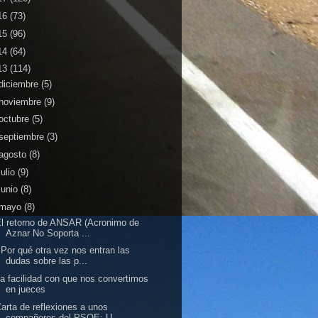
16
(73)
15
(96)
14
(64)
13
(114)
diciembre
(5)
noviembre
(9)
octubre
(5)
septiembre
(3)
agosto
(8)
julio
(9)
junio
(8)
mayo
(8)
l retorno de ANSAR (Acronimo de
Aznar No Soporta ...
Por qué otra vez nos entran las
dudas sobre las p...
a facilidad con que nos convertimos
en jueces
arta de reflexiones a unos
compañeros del PSOE: U...