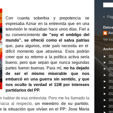
Pág
Con cuanta soberbia y prepotencia se
expresaba Aznar en la entrevista que en una
Datos
televisión le realizaban hace unos días. Fiel a
An
su convencimiento
de “soy el ombligo del
Ver tod
mundo”, se ofreció como el salva patrias
que, para algunos, este país necesita en el
Archi
difícil momento que atraviesa. Esos podrán
►
20
creer que su retorno a la política activa sería
bueno, pero que sepan que nunca segundas
►
20
partes fueron buenas. Para mí,
no ha dejado
►
20
de ser el mismo miserable que nos
►
20
embarcó en una guerra sin sentido, y que
►
20
nos oculto la verdad el 11M por intereses
►
20
partidarios del PP.
►
20
 hablar de esa entrevista. Pero me ha llamado la
►
20
hacia al respecto,
un miembro de su partido.
►
20
e la situación que vivían en el PP: Jose Maria
►
20