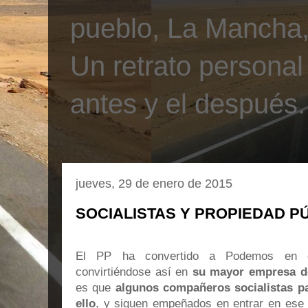
pueblo, La Mancha, 
Un retrato personal
antes y el después.
jueves, 29 de enero de 2015
SOCIALISTAS Y PROPIEDAD P
El PP ha convertido a Podemos en e
convirtiéndose así en
su mayor empresa d
es que
algunos compañeros socialistas p
ello
, y siguen empeñados en entrar en ese