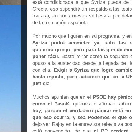
está condicionada a que Syriza pueda de 
Grecia, eso supondrá un respaldo a las tesis 
fracasa, en unos meses se llevará por dela
de la formación española.
Por mucho que figuren en su programa, y en
Syriza podrá acometer ya, solo las 
gobierno griego, pero para las que depen
poner fácil.
Basta mirar como la segunda e
opuso a la austeridad desde la llegada de 
con ella.
Exigir a Syriza que logre camb
hasta injusto, pero sabemos que en la U
justicia.
Muchos apuntan que
en el PSOE hay pánico
como el PasoK,
quienes lo afirman sabe
hoy, porque el verdadero pánico está en 
que eso ocurra
,
y sea Podemos el que o
dejo ver Rajoy en la entrevista televisiva po
está convencido, de que
el PP perderá 