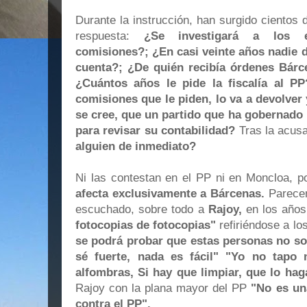
Durante la instrucción, han surgido cientos
respuesta:
¿Se investigará a los 
comisiones?; ¿En casi veinte años nadie de
cuenta?; ¿De quién recibía órdenes Bárce
¿Cuántos años le pide la fiscalía al PP
comisiones que le piden, lo va a devolver
se cree, que un partido que ha gobernado n
para revisar su contabilidad?
Tras la acus
alguien de inmediato?
Ni las contestan en el PP ni en Moncloa, 
afecta exclusivamente a Bárcenas.
Parecen
escuchado, sobre todo a
Rajoy,
en los años
fotocopias de fotocopias"
refiriéndose a l
se podrá probar que estas personas no so
sé fuerte, nada es fácil" "Yo no tapo
alfombras, Si hay que limpiar, que lo haga
Rajoy con la plana mayor del PP
"No es un
contra el PP".