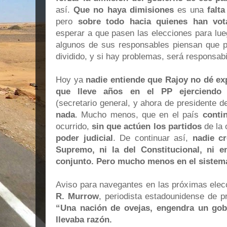
así.
Que no haya dimisiones
es una
falt
pero
sobre todo hacia quienes han vo
esperar a que pasen las elecciones para lue
algunos de sus responsables piensan que pa
dividido, y si hay problemas, será responsabil
Hoy ya
nadie entiende que Rajoy no dé exp
que lleve años en el PP ejerciendo 
(secretario general, y ahora de presidente de
nada
. Mucho menos, que en el país
conti
ocurrido,
sin que actúen los partidos
de la 
poder judicial
. De continuar así,
nadie cr
Supremo, ni la del Constitucional, ni e
conjunto. Pero mucho menos en el sistema
Aviso para navegantes en las próximas elec
R. Murrow
, periodista estadounidense de p
“Una nación de ovejas, engendra un gob
llevaba razón.