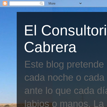
El Consultor
Cabrera
Este blog pretende
cada noche o cada 
ante lo que cada día
labios o manos. La 