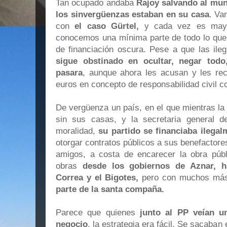
Tan ocupado andaba
Rajoy salvando al mu
los sinvergüenzas estaban en su casa
. Va
con
el caso Gürtel,
y cada vez es mayo
conocemos una mínima parte de todo lo que
de financiación oscura. Pese a que las ile
sigue obstinado en ocultar, negar tod
pasara
, aunque ahora les acusan y les re
euros en concepto de responsabilidad civil c
De vergüenza un país, en el que mientras la
sin sus casas, y la secretaria general 
moralidad,
su partido se financiaba ilegal
otorgar contratos públicos a sus benefactor
amigos, a costa de encarecer la obra públi
obras
desde los gobiernos de Aznar, h
Correa y el Bigotes,
pero con muchos más 
parte de la santa compaña.
Parece que quienes
junto al PP veían u
negocio
, la estrategia era fácil. Se sacaban 