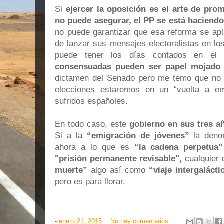
Si
ejercer la oposición es el arte de pro
no puede asegurar, el PP se está haciend
no puede garantizar que esa reforma se apl
de lanzar sus mensajes electoralistas en lo
puede tener los días contados en el 
consensuadas pueden ser papel mojado
dictamen del Senado pero me temo que no 
elecciones estaremos en un “vuelta a e
sufridos españoles.
En todo caso, este
gobierno en sus tres añ
Si a la
“emigración de jóvenes”
la den
ahora a lo que es
“la cadena perpetua”
"prisión permanente revisable",
cualquier 
muerte”
algo así como
“viaje intergalácti
pero es para llorar.
-
enero 21, 2015
No hay comentarios: