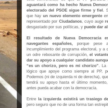
aguantará como ha hecho Nueva Democraci
electorado del PSOE sigue firme y fiel
. 
que hay
un nuevo elemento emergente
ent
representado por
Ciudadanos
, cuyo auge
r
desgastado por sus políticas, y
puede dar al
El resultado de Nueva Democracia e
navegantes españoles,
porque pese a 
incumplimiento del programa electoral, y a 
un odre rebosante de corrupción,
el votant
dar su apoyo a cualquier candidato aunqu
“es un chorizo, pero es mi chorizo”
. La
lógico que apoye como siempre al PP, 
Podemos (ni de izquierda ni de derecha), que
tendrá su apoyo hasta el último momento
antes pueda acabar con la democracia.
Entre
la izquierda existirá un trasiego d
pero seguro que no de una forma tan estrepi