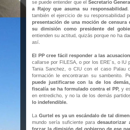
se puede entender que el
Secretario General
a Rajoy que asuma su responsabilidad
.
también el ejercicio de su responsabilidad 
presentación de una moción de censura
su dimisión como presidente del gobi
entienden su actitud, quizás porque no ha d
así.
El PP cree fácil responder a las acusacio
callarse por FILESA, o por los ERE´s, o IU 
Tania Sanchez, o CIU con el caso Palau o
formación le encontraran su sambenito. 
puede justificarse con la de los demás
fiscalía se ha formulado contra el PP,
y es
en entredicho, y no la de los demás partido
lo indefendible.
La
Gurtel es ya un escándalo de tal dimen
mundo sería suficiente para
desautorizar 
forzar la dimisión del gobierno de ese pa