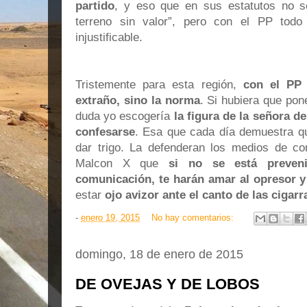
partido
, y eso que en sus estatutos no s
terreno sin valor”, pero con el PP todo 
injustificable.
Tristemente para esta región,
con el PP 
extraño, sino la norma
. Si hubiera que po
duda yo escogería
la figura de la señora de
confesarse
. Esa que cada día demuestra qu
dar trigo. La defenderan los medios de co
Malcon X que
si no se está preven
comunicación, te harán amar al opresor y
estar
ojo avizor ante el canto de las cigarra
-
enero 19, 2015
No hay comentarios:
domingo, 18 de enero de 2015
DE OVEJAS Y DE LOBOS