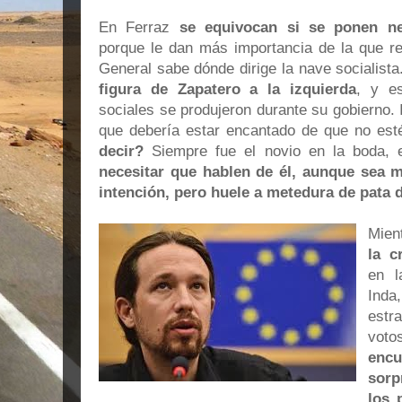
En Ferraz
se equivocan si se ponen ne
porque le dan más importancia de la que rea
General sabe dónde dirige la nave socialist
figura de Zapatero a la izquierda
, y e
sociales se produjeron durante su gobierno.
que debería estar encantado de que no est
decir?
Siempre fue el novio en la boda, 
necesitar que hablen de él, aunque sea m
intención, pero huele a metedura de pata 
Mien
la c
en l
Inda
estr
voto
encu
sorp
los 