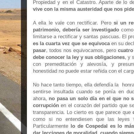
Propiedad y en el Catastro. Aparte de lo d
vive con la misma austeridad que nos pid
A ella le vale con rectificar. Pero
si un re
patrimonio, debería ser investigado
como c
limitarse a rectificar y santas pascuas. El 
es la cuarta vez que se equivoca
en su decl
pasar
, todos nos equivocamos, pero
cuatro
debe conocer la ley y sus obligaciones
, y 
con premeditación y alevosía, y presun
honestidad no puede estar reñida con el carg
No hace tanto tiempo, ella defendía la honr
sentirse insultada cuando se ponía en du
ahora,
no pasa un solo día en el que no 
corrupción
en el corazón del partido que s
transparencia. Lo cierto es que parece que
como si no entendiesen que las leyes t
Particularmente
lo de Cospedal es lo más
dar lecciones de moralidad, cuando siempr