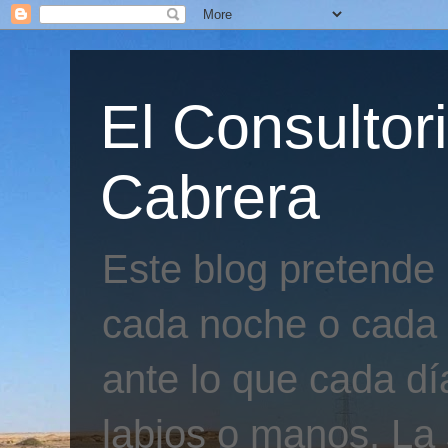
El Consultor
Cabrera
Este blog pretende
cada noche o cada 
ante lo que cada día
labios o manos. La 