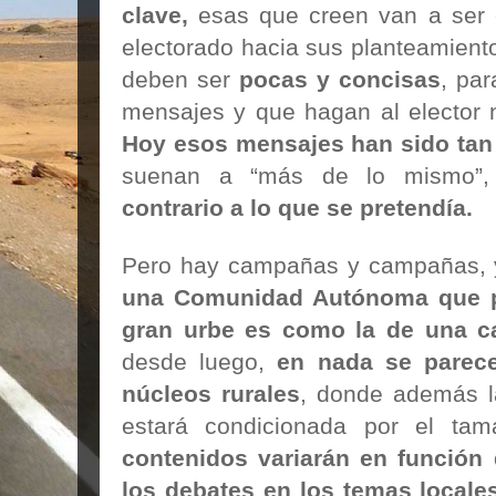
clave,
esas que creen van a ser 
electorado hacia sus planteamient
deben ser
pocas y concisas
, par
mensajes y que hagan al elector n
Hoy esos mensajes han sido tan 
suenan a “más de lo mismo”
contrario a lo que se pretendía.
Pero hay campañas y campañas,
una Comunidad Autónoma que pa
gran urbe es como la de una ca
desde luego,
en nada se parece
núcleos rurales
, donde además l
estará condicionada por el ta
contenidos variarán en función d
los debates en los temas locales