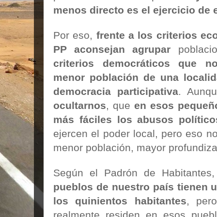
menos directo es el ejercicio de
Por eso,
frente a los criterios 
PP aconsejan agrupar
poblaci
criterios democráticos que 
menor población de una localid
democracia participativa
. Aunq
ocultarnos
, que
en esos pequeño
más fáciles los abusos polític
ejercen el poder local, pero eso n
menor población, mayor profundiza
Según el Padrón de Habitantes
pueblos de nuestro país tienen u
los quinientos habitantes
, per
realmente residen en esos pueb