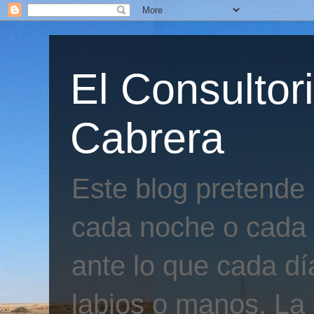
El Consultor
Cabrera
Este blog pretende
cada noche o cada 
ante lo que cada día
labios o manos. La 