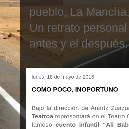
pueblo, La Mancha, 
Un retrato personal
antes y el después.
lunes, 18 de mayo de 2015
COMO POCO, INOPORTUNO
Bajo la dirección de Anartz Zuazu
Teatroa
representará en el Teatro 
famoso
cuento infantil “Ali Ba