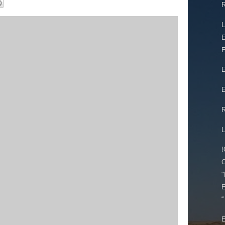
R
E
E
E
E
"
E
“
E