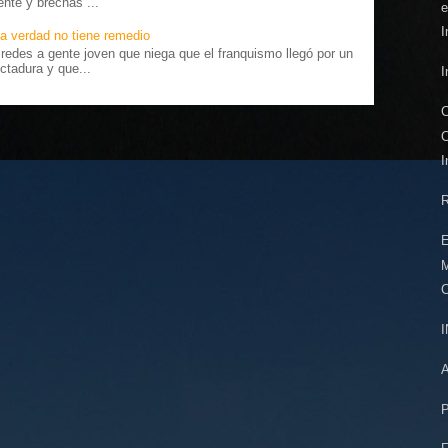
ente y brechas ...
e
I
a verdad no tiene remedio
edes a gente joven que niega que el franquismo llegó por un
ctadura y que...
I
C
C
I
R
E
C
P