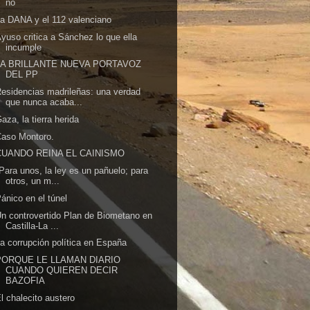
no
a DANA y el 112 valenciano
yuso critica a Sánchez lo que ella
incumple
LA BRILLANTE NUEVA PORTAVOZ
DEL PP
esidencias madrileñas: una verdad
que nunca acaba...
aza, la tierra herida
Caso Montoro.
CUANDO REINA EL CAINISMO
Para unos, la ley es un pañuelo; para
otros, un m...
ánico en el túnel
n controvertido Plan de Biometano en
Castilla-La ...
a corrupción política en España
PORQUE LE LLAMAN DIARIO
CUANDO QUIEREN DECIR
BAZOFIA
l chalecito austero