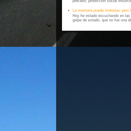
precario, protección social insufici
La memoria puede molestar, pero l
Hoy he estado escuchando en las r
golpe de estado, que no fue una di