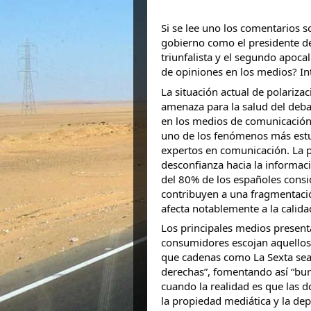
Si se lee uno los comentarios s
gobierno como el presidente de
triunfalista y el segundo apoca
de opiniones en los medios? In
La situación actual de polariza
amenaza para la salud del deba
en los medios de comunicación 
uno de los fenómenos más estud
expertos en comunicación. La 
desconfianza hacia la informaci
del 80% de los españoles consi
contribuyen a una fragmentació
afecta notablemente a la calida
Los principales medios presenta
consumidores escojan aquellos 
que cadenas como La Sexta sea
derechas”, fomentando así “burb
cuando la realidad es que las 
la propiedad mediática y la de