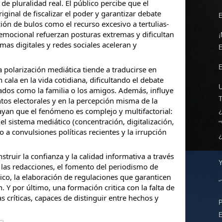
 de pluralidad real. El público percibe que el
iginal de fiscalizar el poder y garantizar debate
E
ción de bulos como el recurso excesivo a tertulias-
 emocional refuerzan posturas extremas y dificultan
¡
ormas digitales y redes sociales aceleran y
E
a polarización mediática tiende a traducirse en
n cala en la vida cotidiana, dificultando el debate
ados como la familia o los amigos. Además, influye
os electorales y en la percepción misma de la
yan que el fenómeno es complejo y multifactorial:
el sistema mediático (concentración, digitalización,
"
a convulsiones políticas recientes y la irrupción
struir la confianza y la calidad informativa a través
 las redacciones, el fomento del periodismo de
lico, la elaboración de regulaciones que garanticen
“
n. Y por último, una formación critica con la falta de
 críticas, capaces de distinguir entre hechos y