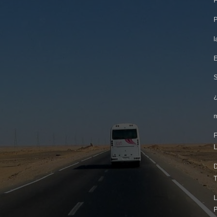
F
P
l
E
¿
F
L
D
T
L
P