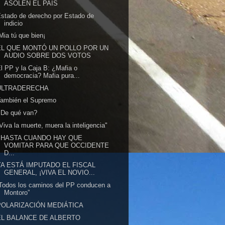
ASOLEN EL PAÍS
stado de derecho por Estado de
indicio
Mia tú que bien¡
EL QUE MONTÓ UN POLLO POR UN
AUDIO SOBRE DOS VOTOS
l PP y la Caja B: ¿Mafia o
democracia? Mafia pura...
ULTRADERECHA
También el Supremo
¿De qué van?
Viva la muerte, muera la inteligencia"
¿HASTA CUANDO HAY QUE
VOMITAR PARA QUE OCCIDENTE
D...
YA ESTÁ IMPUTADO EL FISCAL
GENERAL, ¡VIVA EL NOVIO...
Todos los caminos del PP conducen a
Montoro”
POLARIZACIÓN MEDIÁTICA
EL BALANCE DE ALBERTO