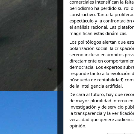
comerciales intensifican la falta
periodismo ha perdido su rol or
constructivo. Tanto la prolifera
espectáculo y la confrontación
el análisis racional. Las plataf
magnifican estas dinámicas.
Los politólogos alertan que est
polarización social: la crispació
sereno incluso en ámbitos priv
directamente en comportamient
democracia. Los expertos subra
responde tanto a la evolución d
búsqueda de rentabilidad) como 
de la inteligencia artificial.
De cara al futuro, hay que recon
de mayor pluralidad interna en
investigación y de servicio púb
la transparencia y la verificació
veracidad que genere audiencias
opinión.