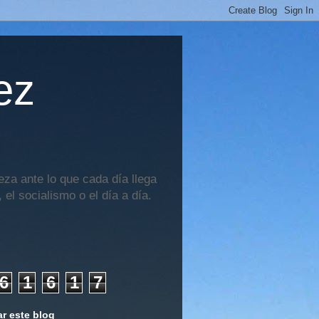
ez
za ante lo que cada día llega
 el socialismo o el día a día.
6
1
6
1
7
r este blog