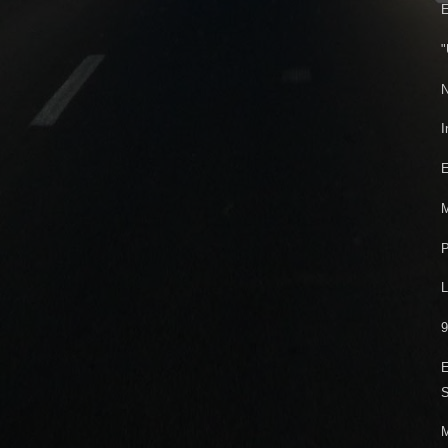
E
"
N
I
E
M
P
L
9
E
S
M