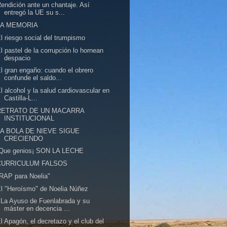
endición ante un chantaje. Así
entregó la UE su s...
LA MEMORIA
l riesgo social del trumpismo
l pastel de la corrupción lo hornean
despacio
l gran engaño: cuando el obrero
confunde el saldo...
l alcohol y la salud cardiovascular en
Castilla-L...
RETRATO DE UN MACARRA
INSTITUCIONAL
LA BOLA DE NIEVE SIGUE
CRECIENDO
!Que genios¡ SON LA LECHE
CURRICULUM FALSOS
RAP para Noelia"
l "Heroísmo" de Noelia Núñez
 La Ayuso de Fuenlabrada y su
máster en decencia ...
l Apagón, el decretazo y el club del