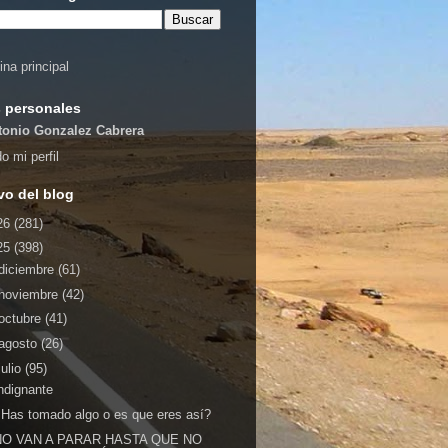
ina principal
 personales
tonio Gonzalez Cabrera
o mi perfil
vo del blog
26
(281)
25
(398)
diciembre
(61)
noviembre
(42)
octubre
(41)
agosto
(26)
julio
(95)
ndignante
Has tomado algo o es que eres así?
NO VAN A PARAR HASTA QUE NO