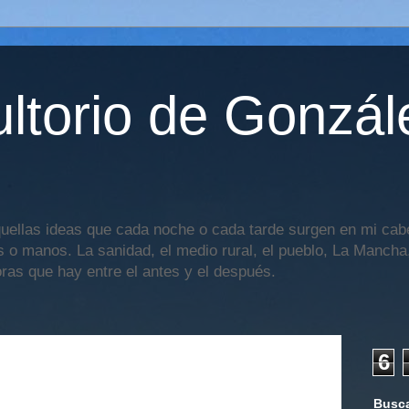
ltorio de Gonzál
uellas ideas que cada noche o cada tarde surgen en mi cabe
os o manos. La sanidad, el medio rural, el pueblo, La Mancha,
oras que hay entre el antes y el después.
6
Busca