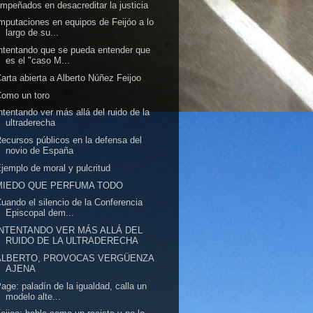
mpeñados en desacreditar la justicia
mputaciones en equipos de Feijóo a lo
largo de su...
ntentando que se pueda entender que
es el "caso M...
arta abierta a Alberto Núñez Feijoo
omo un toro
ntentando ver más allá del ruido de la
ultraderecha
ecursos públicos en la defensa del
novio de España
jemplo de moral y pulcritud
MIEDO QUE PERFUMA TODO
uando el silencio de la Conferencia
Episcopal dem...
INTENTANDO VER MÁS ALLÁ DEL
RUIDO DE LA ULTRADERECHA
ALBERTO, PROVOCAS VERGÜENZA
AJENA
age: paladín de la igualdad, calla un
modelo alte...