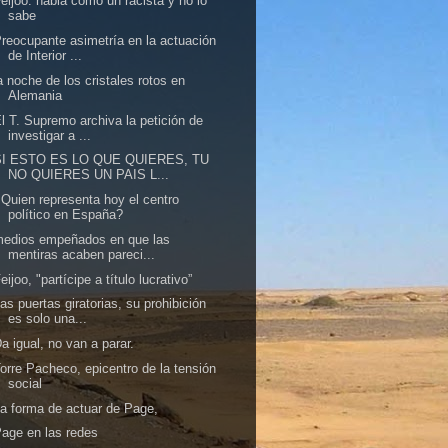
eijoo: habla como un racista y no lo
sabe
reocupante asimetría en la actuación
de Interior ...
a noche de los cristales rotos en
Alemania
l T. Supremo archiva la petición de
investigar a ...
SI ESTO ES LO QUE QUIERES, TU
NO QUIERES UN PAIS L...
Quien representa hoy el centro
político en España?
medios empeñados en que las
mentiras acaben pareci...
eijoo, "partícipe a título lucrativo”
as puertas giratorias, su prohibición
es solo una...
a igual, no van a parar.
orre Pacheco, epicentro de la tensión
social
a forma de actuar de Page,
age en las redes