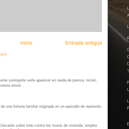
L
A
R
Inicio
Entrada antigua
G
tom)
"
te sonrojante verle aparecer en rueda de prensa, recién
P
moreno envid...
U
L
o” de una fortuna familiar originada en un episodio de represión
.
E
chocarán sobre todo contra los muros de vivienda, empleo