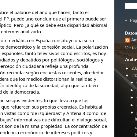
obre el balance del año que hacen, tanto el
l PP, puede uno concluir que el primero puede ser
Pág
líptico. Pero ¿a qué se debe esta disparidad abismal
tentemos analizarlo.
Datos
ción mediática en España constituye una seria
An
te democrático y la
cohesión social. La polarización
Ver tod
españoles, tanto televisivos como escritos, es hoy
iados y debatidos por politólogos, sociólogos y
Archi
percepción ciudadana refleja una profunda
►
20
ón recibida: según encuestas recientes, alrededor
▼
20
dera que los medios distorsionan la realidad y
►
n ideológica de la sociedad, algo que también
►
d de la democracia.
►
n sesgos evidentes, lo que lleva a que los
►
que refuercen sus propias creencias. Es habitual
n vistas como “de izquierdas” y Antena 3 como “de
▼
ujas” informativas que dificultan el diálogo social,
I
dos son de la misma propiedad. La concentración de
¿
pendencia económica de intereses políticos y