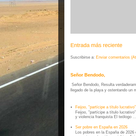
Entrada más reciente
Suscribirse a:
Enviar comentarios (A
Señor Bendodo,
Señor Bendodo, Resulta verdaderamen
llegado de la playa y ostentando un 
Feijoo, "partícipe a título lucrativo”
Feijoo, "partícipe a título lucrativ
y violencia franquista El teólogo ..
Ser pobre en España en 2026
Los pobres en la España de 2026 