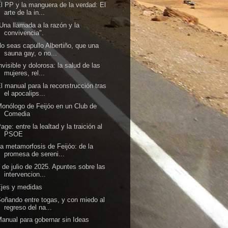
l PP y la manguera de la verdad: El
arte de la in...
Una llamada a la razón y la
convivencia".
o seas capullo Albertiño, que una
sauna gay, o no...
nvisible y dolorosa: la salud de las
mujeres, rel...
l manual para la reconstrucción tras
el apocalips...
onólogo de Feijóo en un Club de
Comedia
age: entre la lealtad y la traición al
PSOE
a metamorfosis de Feijóo: de la
promesa de sereni...
 de julio de 2025. Apuntes sobre las
intervencion...
jes y medidas
oñando entre togas, y con miedo al
regreso del na...
anual para gobernar sin Ideas