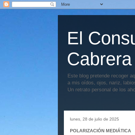
El Consu
Cabrera
Este blog pretende recoger aq
a mis oídos, ojos, nariz, labi
Un retrato personal de los ah
lunes, 28 de julio de 2025
POLARIZACIÓN MEDIÁTICA