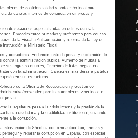
ías plenas de confidencialidad y protección legal para
E
ncia de canales internos de denuncia en empresas y
¡
ación de secciones especializadas en delitos contra la
xpertos; Procedimientos sumarios y preferentes para causas
uerzo de la Fiscalía Anticorrupción y reforma de la Ley de
E
a instrucción al Ministerio Fiscal.
os y corruptores: Endurecimiento de penas y duplicación de
os contra la administración pública; Aumento de multas a
re sus ingresos anuales; Creación de listas negras que
atar con la administración; Sanciones más duras a partidos
"
upción en sus estructuras.
Refuerzo de la Oficina de Recuperación y Gestión de
dministrativo/preventivo para incautar bienes vinculados a
al previa.
r la legislatura pese a la crisis interna y la presión de la
confianza ciudadana y la credibilidad institucional, enviando
“
rente a la corrupción.
 la intervención de Sánchez combina autocrítica, firmeza y
, perseguir y reparar la corrupción en España, con especial