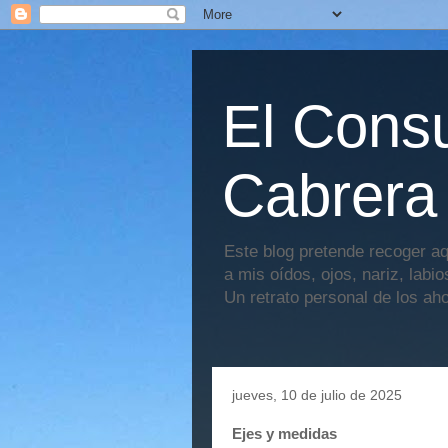
El Consu
Cabrera
Este blog pretende recoger aq
a mis oídos, ojos, nariz, labi
Un retrato personal de los ah
jueves, 10 de julio de 2025
Ejes y medidas