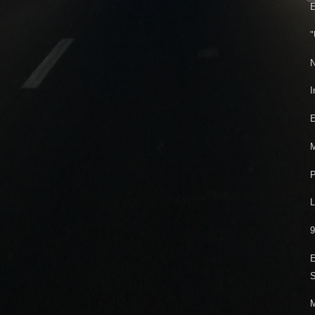
E
"
N
I
E
M
P
L
9
E
S
M