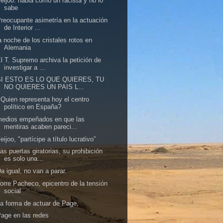
eijoo: habla como un racista y no lo
sabe
reocupante asimetría en la actuación
de Interior ...
a noche de los cristales rotos en
Alemania
l T. Supremo archiva la petición de
investigar a ...
SI ESTO ES LO QUE QUIERES, TU
NO QUIERES UN PAIS L...
Quien representa hoy el centro
político en España?
medios empeñados en que las
mentiras acaben pareci...
eijoo, "partícipe a título lucrativo”
as puertas giratorias, su prohibición
es solo una...
a igual, no van a parar.
orre Pacheco, epicentro de la tensión
social
a forma de actuar de Page,
age en las redes