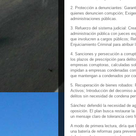
2. Protección a denunciantes: Garant
quienes denuncien corrupción; Exige
administraciones públicas.
3. Refuerzo del sistema judicial: Cre
administración pública con jueces e
que involucren a cargos públicos; Ref
Enjuiciamiento Criminal para atribuir l
4. Sanciones y persecución a corrupt
los plazos de prescripción para delit
empresas corruptoras, calculadas sob
impidan a empresas condenadas contr
que mantengan a condenados por corr
5. Recuperación de bienes robados: 
Activos; Introducción del decomiso a
delitos sin necesidad de condena pen
Sánchez defendió la necesidad de agota
oposición. El plan busca restaurar la 
un mensaje claro de tolerancia cero f
A modo de primera lectura, diría que
una batería de reformas para prevenir