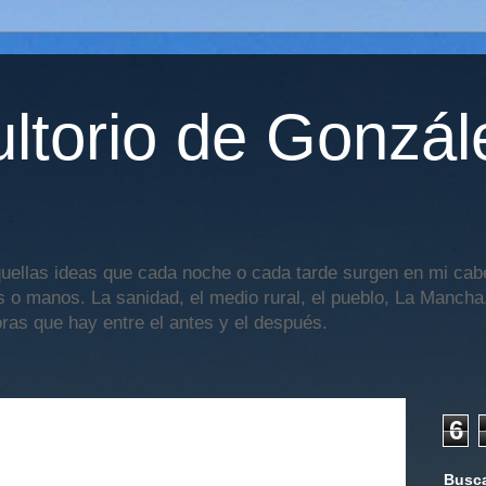
ltorio de Gonzál
uellas ideas que cada noche o cada tarde surgen en mi cabe
os o manos. La sanidad, el medio rural, el pueblo, La Mancha,
oras que hay entre el antes y el después.
6
Busca