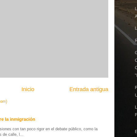
L
A
R
G
"
P
Inicio
Entrada antigua
U
tom)
L
e la inmigración
iones con tan poco rigor en el debate público, como la
E
de calle, l...