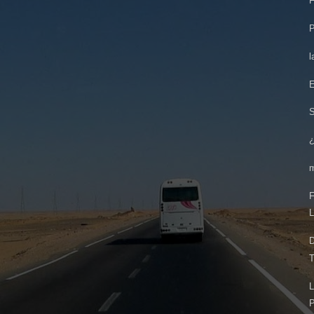
F
P
l
E
¿
F
L
D
T
L
P