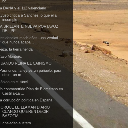
no
a DANA y el 112 valenciano
yuso critica a Sánchez lo que ella
incumple
LA BRILLANTE NUEVA PORTAVOZ
DEL PP
esidencias madrileñas: una verdad
que nunca acaba...
aza, la tierra herida
Caso Montoro.
CUANDO REINA EL CAINISMO
Para unos, la ley es un pañuelo; para
otros, un m...
ánico en el túnel
n controvertido Plan de Biometano en
Castilla-La ...
a corrupción política en España
PORQUE LE LLAMAN DIARIO
CUANDO QUIEREN DECIR
BAZOFIA
l chalecito austero