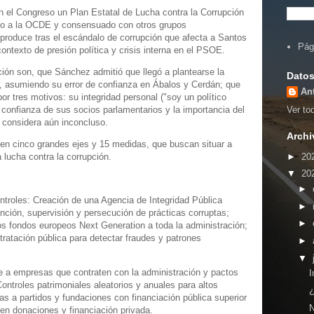
en el Congreso un Plan Estatal de Lucha contra la Corrupción
nto a la OCDE y consensuado con otros grupos
 produce tras el escándalo de corrupción que afecta a Santos
Pág
ntexto de presión política y crisis interna en el PSOE.
ción son, que Sánchez admitió que llegó a plantearse la
Datos
n, asumiendo su error de confianza en Ábalos y Cerdán; que
An
por tres motivos: su integridad personal ("soy un político
a confianza de sus socios parlamentarios y la importancia del
Ver tod
e considera aún inconcluso.
Archi
 en cinco grandes ejes y 15 medidas, que buscan situar a
►
20
 lucha contra la corrupción.
▼
20
►
ontroles: Creación de una Agencia de Integridad Pública
►
ención, supervisión y persecución de prácticas corruptas;
►
os fondos europeos Next Generation a toda la administración;
ontratación pública para detectar fraudes y patrones
►
▼
 a empresas que contraten con la administración y pactos
I
Controles patrimoniales aleatorios y anuales para altos
¿
ias a partidos y fundaciones con financiación pública superior
en donaciones y financiación privada.