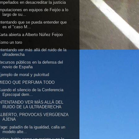
mpeñados en desacreditar la justicia
mputaciones en equipos de Feijóo a lo
largo de su...
ntentando que se pueda entender que
es el "caso M...
arta abierta a Alberto Núñez Feijoo
omo un toro
ntentando ver más allá del ruido de la
ultraderecha
ecursos públicos en la defensa del
novio de España
jemplo de moral y pulcritud
MIEDO QUE PERFUMA TODO
uando el silencio de la Conferencia
Episcopal dem...
INTENTANDO VER MÁS ALLÁ DEL
RUIDO DE LA ULTRADERECHA
ALBERTO, PROVOCAS VERGÜENZA
AJENA
age: paladín de la igualdad, calla un
modelo alte...