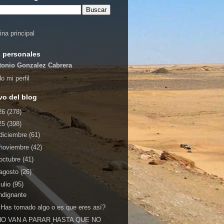
ina principal
 personales
tonio Gonzalez Cabrera
o mi perfil
vo del blog
26
(278)
25
(398)
diciembre
(61)
noviembre
(42)
octubre
(41)
agosto
(26)
julio
(95)
ndignante
Has tomado algo o es que eres así?
NO VAN A PARAR HASTA QUE NO