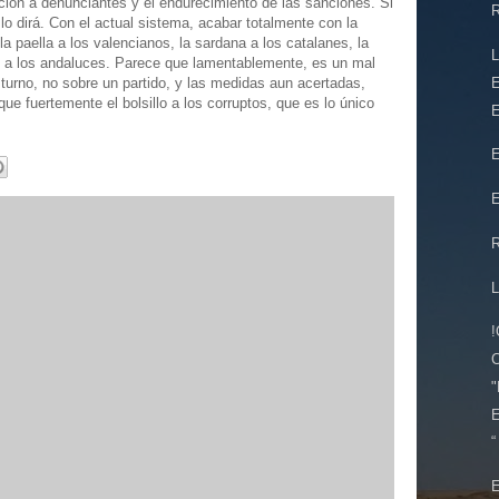
cción a denunciantes y el endurecimiento de las sanciones. Si
R
 lo dirá. Con el actual sistema, acabar totalmente con la
la paella a los valencianos, la sardana a los catalanes, la
co a los andaluces. Parece que lamentablemente, es un mal
E
 turno, no sobre un partido, y las medidas aun acertadas,
que fuertemente el bolsillo a los corruptos, que es lo único
E
E
E
"
E
“
E