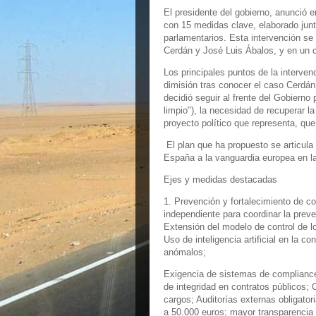
El presidente del gobierno, anunció 
con 15 medidas clave, elaborado ju
parlamentarios. Esta intervención se
Cerdán y José Luis Ábalos, y en un co
Los principales puntos de la interven
dimisión tras conocer el caso Cerdá
decidió seguir al frente del Gobierno 
limpio"), la necesidad de recuperar l
proyecto político que representa, qu
El plan que ha propuesto se articula
España a la vanguardia europea en la
Ejes y medidas destacadas
1. Prevención y fortalecimiento de c
independiente para coordinar la prev
Extensión del modelo de control de l
Uso de inteligencia artificial en la c
anómalos;
Exigencia de sistemas de compliance
de integridad en contratos públicos; 
cargos; Auditorías externas obligator
a 50.000 euros; mayor transparencia 