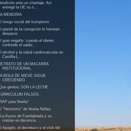
endición ante un chantaje. Así
entregó la UE su s...
LA MEMORIA
l riesgo social del trumpismo
l pastel de la corrupción lo hornean
despacio
l gran engaño: cuando el obrero
confunde el saldo...
l alcohol y la salud cardiovascular en
Castilla-L...
RETRATO DE UN MACARRA
INSTITUCIONAL
LA BOLA DE NIEVE SIGUE
CRECIENDO
!Que genios¡ SON LA LECHE
CURRICULUM FALSOS
RAP para Noelia"
l "Heroísmo" de Noelia Núñez
 La Ayuso de Fuenlabrada y su
máster en decencia ...
l Apagón, el decretazo y el club del