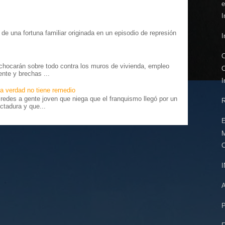
e
I
o” de una fortuna familiar originada en un episodio de represión
I
.
C
chocarán sobre todo contra los muros de vivienda, empleo
C
ente y brechas ...
I
a verdad no tiene remedio
edes a gente joven que niega que el franquismo llegó por un
R
ctadura y que...
E
C
P