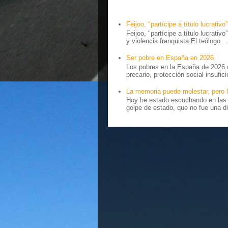
Feijoo, "partícipe a título lucrativo”
Feijoo, "partícipe a título lucrativ
y violencia franquista El teólogo ..
Ser pobre en España en 2026
Los pobres en la España de 2026 
precario, protección social insufici
La memoria puede molestar, pero l
Hoy he estado escuchando en las r
golpe de estado, que no fue una di