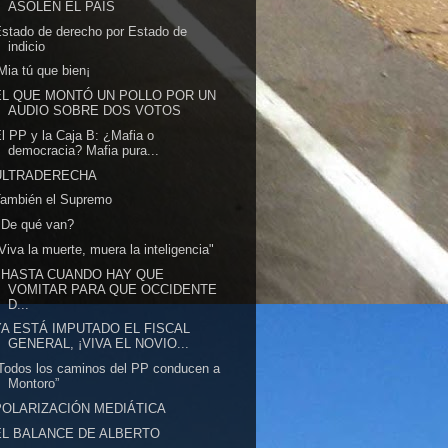
ASOLEN EL PAÍS
stado de derecho por Estado de
indicio
Mia tú que bien¡
EL QUE MONTÓ UN POLLO POR UN
AUDIO SOBRE DOS VOTOS
l PP y la Caja B: ¿Mafia o
democracia? Mafia pura...
ULTRADERECHA
También el Supremo
¿De qué van?
Viva la muerte, muera la inteligencia"
¿HASTA CUANDO HAY QUE
VOMITAR PARA QUE OCCIDENTE
D...
YA ESTÁ IMPUTADO EL FISCAL
GENERAL, ¡VIVA EL NOVIO...
Todos los caminos del PP conducen a
Montoro”
POLARIZACIÓN MEDIÁTICA
EL BALANCE DE ALBERTO