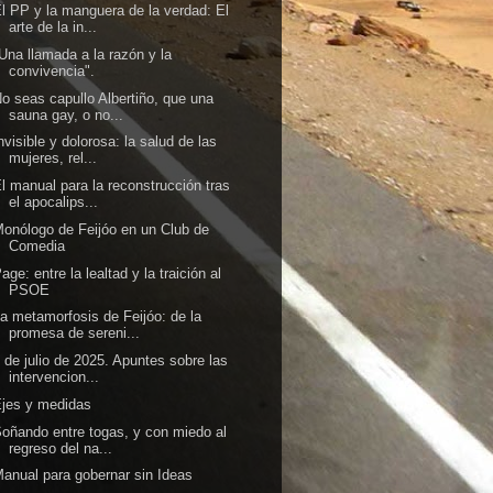
l PP y la manguera de la verdad: El
arte de la in...
Una llamada a la razón y la
convivencia".
o seas capullo Albertiño, que una
sauna gay, o no...
nvisible y dolorosa: la salud de las
mujeres, rel...
l manual para la reconstrucción tras
el apocalips...
onólogo de Feijóo en un Club de
Comedia
age: entre la lealtad y la traición al
PSOE
a metamorfosis de Feijóo: de la
promesa de sereni...
 de julio de 2025. Apuntes sobre las
intervencion...
jes y medidas
oñando entre togas, y con miedo al
regreso del na...
anual para gobernar sin Ideas