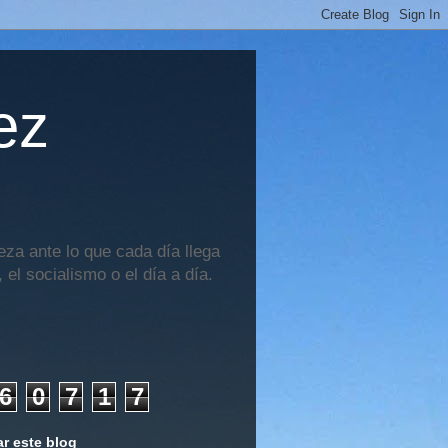
ez
za ante lo que cada día llega
 el socialismo o el día a día.
6
0
7
1
7
r este blog