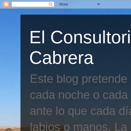
El Consultor
Cabrera
Este blog pretende
cada noche o cada 
ante lo que cada día
labios o manos. La 