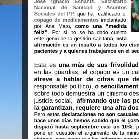
José Ignacio Echániz, Secretario
Nacional de Sanidad y Asuntos
Sociales del PP,
que ha
calificado
el
copago de medicamentos
implantado
por Ana Mato,
como una “medida
feliz”.
Por si no se ha dado cuenta
este genio de la gestión sanitaria,
esta
afirmación es un insulto a todos los ciu
pacientes y a quienes trabajamos en el sec
Esta es
una más de sus frivolidad
en las guardias, el copago es un ca
atreve a hablar de cifras que d
responsable político),
o sencillament
sobre todo demuestra un cinismo de
justicia social,
afirmando que las po
la garantizan, requiere una alta do
Pero estas
declaraciones no son casuales
hace unos días hemos sabido que
el gas
disparó hasta septiembre casi un 10%,
p
pone en cuestión el argumento de la minis