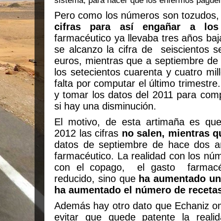
sistema, para hacer que los enfermos pague
Pero como los números son tozudos
cifras para así engañar a los
farmacéutico ya llevaba tres años ba
se alcanzo la cifra de
seiscientos s
euros, mientras que a septiembre de
los setecientos cuarenta y cuatro mi
falta por computar el último trimestr
y tomar los datos del 2011 para co
si hay una disminución.
El motivo, de esta artimaña es qu
2012
las cifras
no salen, mientras q
datos de septiembre de hace dos añ
farmacéutico. La realidad con los nú
con el copago,
el gasto
farmac
reducido, sino que
ha aumentado un
ha aumentado el número de recetas
Además hay otro dato que Echaniz o
evitar que quede patente la real