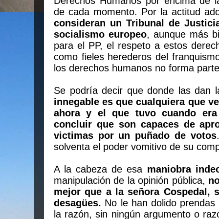
Derechos Humanos por encima de la
de cada momento. Por la actitud ad
consideran un Tribunal de Justici
socialismo europeo
, aunque más b
para el PP, el respeto a estos dere
como fieles herederos del franquismo
los derechos humanos no forma parte d
Se podría decir que donde las dan 
innegable es que cualquiera que v
ahora y el que tuvo cuando era
concluir que son capaces de apro
victimas por un puñado de votos
solventa el poder vomitivo de su com
A la cabeza de esa
maniobra inde
manipulación de la opinión pública,
no
mejor que a la señora Cospedal, s
desagües.
No le han dolido prendas
la razón, sin ningún argumento o raz