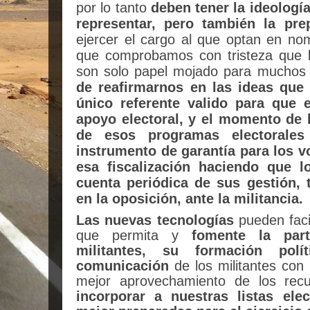
por lo tanto
deben tener la ideología
representar, pero también la pr
ejercer el cargo al que optan en no
que comprobamos con tristeza que l
son solo papel mojado para muchos 
de reafirmarnos en las ideas que
único referente valido para que 
apoyo electoral, y el momento de h
de esos programas electorales
instrumento de garantía para los 
esa fiscalización haciendo que l
cuenta periódica de sus gestión,
en la oposición, ante la militancia.
Las nuevas tecnologías
pueden faci
que permita y
fomente la part
militantes, su formación polí
comunicación
de los militantes con
mejor aprovechamiento de los rec
incorporar a nuestras listas ele