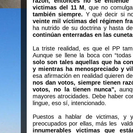
razón, entonces no se entiende 
victimas del 11 M
, que no comulga
también siempre.
Y qué decir si n
veinte mil víctimas del régimen
fr
ha nutrido de su doctrina y hasta d
continúan enterradas en las cuneta
La triste realidad, es que e
l PP tam
Aunque se llene la boca con “todas 
solo son tales aquellas que ha co
y mientras ha menospreciado y vili
esa afirmación en realidad quieren d
nos dan votos, siempre tienen raz
votos, no la tienen nunca”,
aunqu
mayores atrocidades. Debe haber co
lingue, eso sí, intencionado.
Puestos a hablar de victimas, y 
preocupados por ellas, más les
vald
innumerables victimas que est