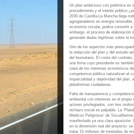
Un plan ambicioso con polémica en 
procedimiento y el interés público ¿
2030 de Castilla-La Mancha llega rod
agroganaderos en energía renovable, 
economía circular, podría convertir 
embargo, el proceso de elaboración de
generado dudas legítimas sobre la tr
Uno de los aspectos más preocupantes
la redacción del plan y del estudio a
del biometano. El coste del contrato,
una firma cuyo presidente es también
clara de los intereses económicos de
competencia pública naturalizan el c
imparcialidad y objetividad del plan,
plataformas ciudadanas.
Falta de transparencia y competencia
ambiental con intereses en el propio
actores privilegiados, son tres motiv
rechazo social es palpable. La ‘Pla
Médicos Peligrosos’ de Socuéllamos,
manifestado ya una clara oposición. 
en la dimensión real del proyecto: se
tratar 15 millones de toneladas de re