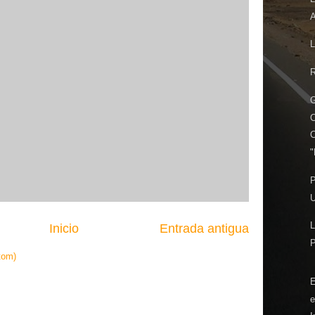
A
R
G
"
P
U
L
Inicio
Entrada antigua
tom)
E
e