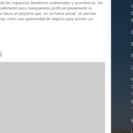
r de los supuestos beneficios ambientales y económicos, los
cedimiento poco transparente justifican plenamente la
E
ca hacia un proyecto que, en su forma actual, se percibe
ás como una oportunidad de negocio para actores ya
E
E
E
"
E
“
E
L