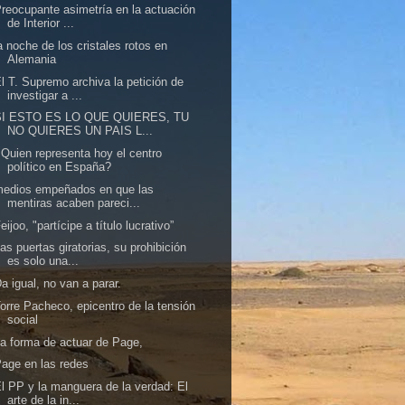
reocupante asimetría en la actuación
de Interior ...
a noche de los cristales rotos en
Alemania
l T. Supremo archiva la petición de
investigar a ...
SI ESTO ES LO QUE QUIERES, TU
NO QUIERES UN PAIS L...
Quien representa hoy el centro
político en España?
medios empeñados en que las
mentiras acaben pareci...
eijoo, "partícipe a título lucrativo”
as puertas giratorias, su prohibición
es solo una...
a igual, no van a parar.
orre Pacheco, epicentro de la tensión
social
a forma de actuar de Page,
age en las redes
l PP y la manguera de la verdad: El
arte de la in...