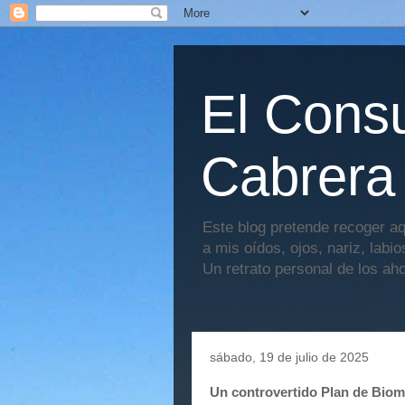
El Consu
Cabrera
Este blog pretende recoger aq
a mis oídos, ojos, nariz, labi
Un retrato personal de los ah
sábado, 19 de julio de 2025
Un controvertido Plan de Biom