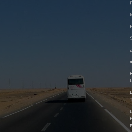
P
l
E
¿
F
L
D
T
L
P
E