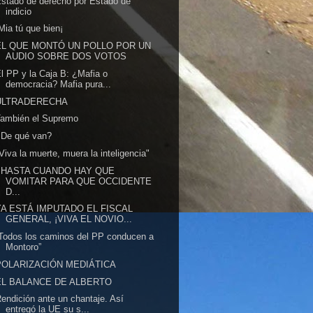
stado de derecho por Estado de
indicio
Mia tú que bien¡
EL QUE MONTÓ UN POLLO POR UN
AUDIO SOBRE DOS VOTOS
l PP y la Caja B: ¿Mafia o
democracia? Mafia pura...
ULTRADERECHA
También el Supremo
¿De qué van?
Viva la muerte, muera la inteligencia"
¿HASTA CUANDO HAY QUE
VOMITAR PARA QUE OCCIDENTE
D...
YA ESTÁ IMPUTADO EL FISCAL
GENERAL, ¡VIVA EL NOVIO...
Todos los caminos del PP conducen a
Montoro”
POLARIZACIÓN MEDIÁTICA
EL BALANCE DE ALBERTO
endición ante un chantaje. Así
entregó la UE su s...