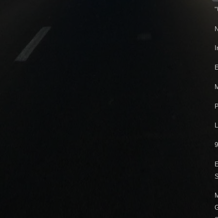
"
N
I
E
M
P
L
9
E
S
M
G