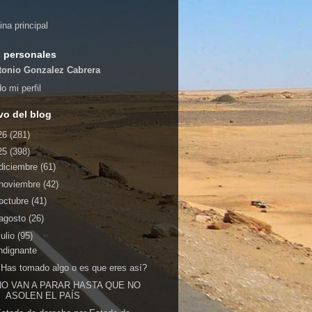
ina principal
 personales
tonio Gonzalez Cabrera
o mi perfil
vo del blog
26
(281)
25
(398)
diciembre
(61)
noviembre
(42)
octubre
(41)
agosto
(26)
julio
(95)
ndignante
Has tomado algo o es que eres así?
NO VAN A PARAR HASTA QUE NO
ASOLEN EL PAÍS