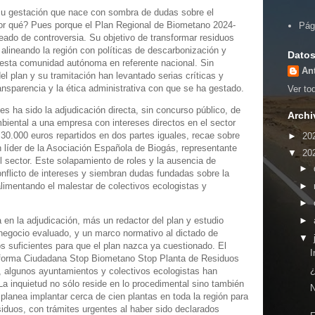
su gestación que nace con sombra de dudas sobre el
por qué? Pues porque el Plan Regional de Biometano 2024-
Pág
eado de controversia. Su objetivo de transformar residuos
alineando la región con políticas de descarbonización y
Datos
a esta comunidad autónoma en referente nacional. Sin
An
l plan y su tramitación han levantado serias críticas y
ansparencia y la ética administrativa con que se ha gestado.
Ver tod
 ha sido la adjudicación directa, sin concurso público, de
Archi
mbiental a una empresa con intereses directos en el sector
 30.000 euros repartidos en dos partes iguales, recae sobre
►
20
 líder de la Asociación Española de Biogás, representante
▼
20
l sector. Este solapamiento de roles y la ausencia de
►
onflicto de intereses y siembran dudas fundadas sobre la
►
 alimentando el malestar de colectivos ecologistas y
►
 en la adjudicación, más un redactor del plan y estudio
►
 negocio evaluado, y un marco normativo al dictado de
▼
os suficientes para que el plan nazca ya cuestionado. El
I
taforma Ciudadana Stop Biometano Stop Planta de Residuos
¿
 algunos ayuntamientos y colectivos ecologistas han
La inquietud no sólo reside en lo procedimental sino también
 planea implantar cerca de cien plantas en toda la región para
siduos, con trámites urgentes al haber sido declarados