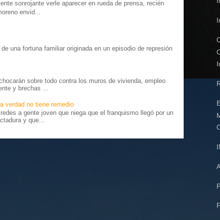
I
te sonrojante verle aparecer en rueda de prensa, recién
moreno envid...
I
C
o” de una fortuna familiar originada en un episodio de represión
C
.
I
chocarán sobre todo contra los muros de vivienda, empleo
R
ente y brechas ...
E
a verdad no tiene remedio
edes a gente joven que niega que el franquismo llegó por un
ctadura y que...
C
P
F