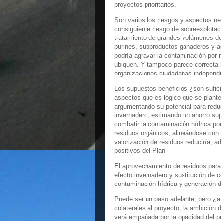
proyectos prioritarios.
Son varios los riesgos y aspectos ne
consiguiente riesgo de sobreexplotaci
tratamiento de grandes volúmenes de
purines, subproductos ganaderos y a
podría agravar la contaminación por 
ubiquen. Y tampoco parece correcta 
organizaciones ciudadanas independi
Los supuestos beneficios ¿son sufic
aspectos que es lógico que se plantee
argumentando su potencial para reduci
invernadero, estimando un ahorro su
combatir la contaminación hídrica por
residuos orgánicos, alineándose con 
valorización de residuos reduciría, 
positivos del Plan
El aprovechamiento de residuos para
efecto invernadero y sustitución de c
contaminación hídrica y generación d
Puede ser un paso adelante, pero ¿a
colaterales al proyecto, la ambición
verá empañada por la opacidad del pro