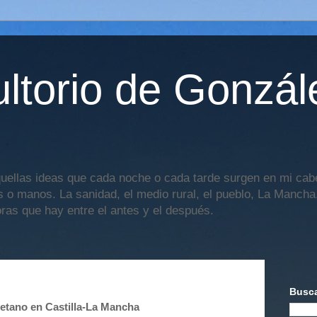
ltorio de Gonzál
uellas ideas que cada noche o cada tarde surgen en mi cabe
os o manos. La sanidad, el medio rural, el pueblo, La Mancha,
oras que hay entre el antes y el después.
Busca
etano en Castilla-La Mancha