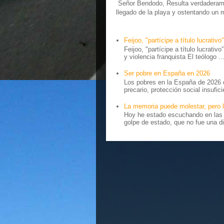
Señor Bendodo, Resulta verdaderamen
llegado de la playa y ostentando un 
Feijoo, "partícipe a título lucrativo”
Feijoo, "partícipe a título lucrativ
y violencia franquista El teólogo ..
Ser pobre en España en 2026
Los pobres en la España de 2026 
precario, protección social insufici
La memoria puede molestar, pero l
Hoy he estado escuchando en las r
golpe de estado, que no fue una di