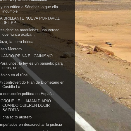
yuso critica a Sánchez lo que ella
incumple
LA BRILLANTE NUEVA PORTAVOZ
DEL PP
esidencias madrileñas: una verdad
que nunca acaba...
aza, la tierra herida
Caso Montoro.
CUANDO REINA EL CAINISMO
Para unos, la ley es un pañuelo; para
otros, un m...
ánico en el túnel
n controvertido Plan de Biometano en
Castilla-La ...
a corrupción política en España
PORQUE LE LLAMAN DIARIO
CUANDO QUIEREN DECIR
BAZOFIA
l chalecito austero
mpeñados en desacreditar la justicia