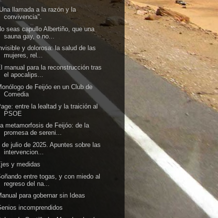
Una llamada a la razón y la
convivencia".
o seas capullo Albertiño, que una
sauna gay, o no...
nvisible y dolorosa: la salud de las
mujeres, rel...
l manual para la reconstrucción tras
el apocalips...
onólogo de Feijóo en un Club de
Comedia
age: entre la lealtad y la traición al
PSOE
a metamorfosis de Feijóo: de la
promesa de sereni...
 de julio de 2025. Apuntes sobre las
intervencion...
jes y medidas
oñando entre togas, y con miedo al
regreso del na...
anual para gobernar sin Ideas
enios incomprendidos