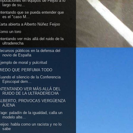
mputaciones en equipos de Feijóo a lo
largo de su...
ntentando que se pueda entender que
es el "caso M...
arta abierta a Alberto Núñez Feijoo
omo un toro
ntentando ver más allá del ruido de la
ultraderecha
ecursos públicos en la defensa del
novio de España
jemplo de moral y pulcritud
MIEDO QUE PERFUMA TODO
uando el silencio de la Conferencia
Episcopal dem...
INTENTANDO VER MÁS ALLÁ DEL
RUIDO DE LA ULTRADERECHA
ALBERTO, PROVOCAS VERGÜENZA
AJENA
age: paladín de la igualdad, calla un
modelo alte...
eijoo: habla como un racista y no lo
sabe