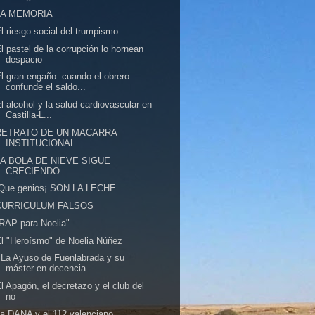
LA MEMORIA
l riesgo social del trumpismo
l pastel de la corrupción lo hornean
despacio
l gran engaño: cuando el obrero
confunde el saldo...
l alcohol y la salud cardiovascular en
Castilla-L...
RETRATO DE UN MACARRA
INSTITUCIONAL
LA BOLA DE NIEVE SIGUE
CRECIENDO
!Que genios¡ SON LA LECHE
CURRICULUM FALSOS
RAP para Noelia"
l "Heroísmo" de Noelia Núñez
 La Ayuso de Fuenlabrada y su
máster en decencia ...
l Apagón, el decretazo y el club del
no
a DANA y el 112 valenciano