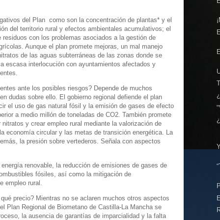
E
gativos del Plan como son la concentración de plantas* y el
¡
ón del territorio rural y efectos ambientales acumulativos; el
 residuos con los problemas asociados a la gestión de
grícolas. Aunque el plan promete mejoras, un mal manejo
E
nitratos de las aguas subterráneas de las zonas donde se
la escasa interlocución con ayuntamientos afectados y
entes.
ientes ante los posibles riesgos? Depende de muchos
n dudas sobre ello. El gobierno regional defiende el plan
r el uso de gas natural fósil y la emisión de gases de efecto
"
perior a medio millón de toneladas de CO2. También promete
 nitratos y crear empleo rural mediante la valorización de
la economía circular y las metas de transición energética. La
además, la presión sobre vertederos. Señala con aspectos
 energía renovable, la reducción de emisiones de gases de
“
ombustibles fósiles, así como la mitigación de
e empleo rural.
 qué precio? Mientras no se aclaren muchos otros aspectos
 del Plan Regional de Biometano de Castilla-La Mancha se
R
ceso, la ausencia de garantías de imparcialidad y la falta