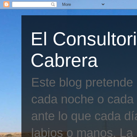
El Consultor
Cabrera
Este blog pretende
cada noche o cada 
ante lo que cada día
labios o manos. La 