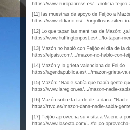
https://www.europapress.es/.../noticia-feijoo-
[11] las muestras de apoyo de Feijóo a Mazón
https://www.eldiario.es/.../orgullosos-silenci
[12] Lo que tapan las mentiras de Mazón: ¿al
https://www.huffingtonpost.es/.../lo-tapan-me
[13] Mazón no habló con Feijóo el día de la da
https://elpais.com/.../mazon-no-hablo-con-feij
[14] Mazón y la grieta valenciana de Feijóo
https://agendapublica.es/.../mazon-grieta-val
[15] Mazón: “Nadie sabía que había gente que
https://www.laregion.es/.../mazon-nadie-sabia
[16] Mazón sobre la tarde de la dana: "Nadie 
https://rtvc.es/mazon-dana-nadie-sabia-gent
[17] Feijóo aprovecha su visita a Valencia por
https://www.lasexta.com/.../feijoo-aprovecha-v