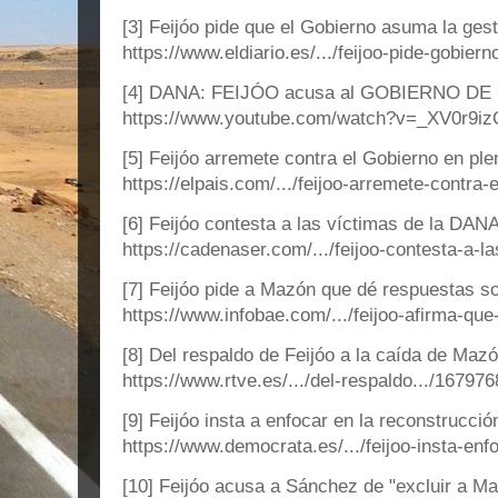
[3] Feijóo pide que el Gobierno asuma la ges
https://www.eldiario.es/.../feijoo-pide-gobier
[4] DANA: FEIJÓO acusa al GOBIERNO DE F
https://www.youtube.com/watch?v=_XV0r9i
[5] Feijóo arremete contra el Gobierno en pl
https://elpais.com/.../feijoo-arremete-contra-e
[6] Feijóo contesta a las víctimas de la DANA
https://cadenaser.com/.../feijoo-contesta-a-la
[7] Feijóo pide a Mazón que dé respuestas sob
https://www.infobae.com/.../feijoo-afirma-que
[8] Del respaldo de Feijóo a la caída de Mazó
https://www.rtve.es/.../del-respaldo.../16797
[9] Feijóo insta a enfocar en la reconstrucción
https://www.democrata.es/.../feijoo-insta-enfo
[10] Feijóo acusa a Sánchez de "excluir a Maz