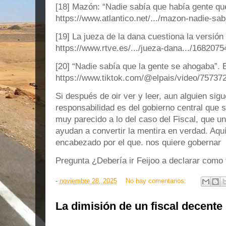
[18] Mazón: “Nadie sabía que había gente que
https://www.atlantico.net/.../mazon-nadie-sabi
[19] La jueza de la dana cuestiona la versión
https://www.rtve.es/.../jueza-dana.../1682075
[20] “Nadie sabía que la gente se ahogaba”. E
https://www.tiktok.com/@elpais/video/7573
Si después de oir ver y leer, aun alguien sig
responsabilidad es del gobierno central que se
muy parecido a lo del caso del Fiscal, que un
ayudan a convertir la mentira en verdad. Aqu
encabezado por el que. nos quiere gobernar
Pregunta ¿Debería ir Feijoo a declarar como 
-
noviembre 28, 2025
No hay comentarios:
La dimisión de un fiscal decente