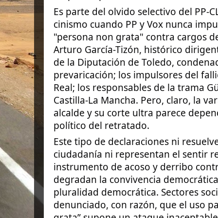
Es parte del olvido selectivo del PP-C
cinismo cuando PP y Vox nunca impul
"persona non grata" contra cargos de
Arturo García-Tizón, histórico dirigen
de la Diputación de Toledo, condena
prevaricación; los impulsores del fal
Real; los responsables de la trama G
Castilla-La Mancha. Pero, claro, la va
alcalde y su corte ultra parece depe
político del retratado.
Este tipo de declaraciones ni resuelv
ciudadanía ni representan el sentir r
instrumento de acoso y derribo contra
degradan la convivencia democrática.
pluralidad democrática. Sectores soci
denunciado, con razón, que el uso pa
grata” supone un ataque inaceptable a