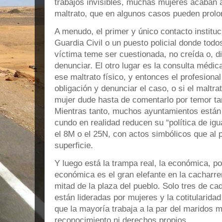
trabajos invisibles, muchas mujeres acaban 
maltrato, que en algunos casos pueden prol
A menudo, el primer y único contacto instituc
Guardia Civil o un puesto policial donde tod
víctima teme ser cuestionada, no creída o, d
denunciar. El otro lugar es la consulta médi
ese maltrato físico, y entonces el profesiona
obligación y denunciar el caso, o si el maltra
mujer dude hasta de comentarlo por temor ta
Mientras tanto, muchos ayuntamientos están
cundo en realidad reducen su “política de i
el 8M o el 25N, con actos simbólicos que al 
superficie.
Y luego está la trampa real, la económica, p
económica es el gran elefante en la cacharre
mitad de la plaza del pueblo. Solo tres de ca
están lideradas por mujeres y la cotitularida
que la mayoría trabaja a la par del maridos 
reconocimiento ni derechos propios.