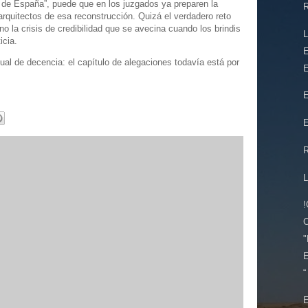
 de España”, puede que en los juzgados ya preparen la
R
arquitectos de esa reconstrucción. Quizá el verdadero reto
no la crisis de credibilidad que se avecina cuando los brindis
icia.
E
ual de decencia: el capítulo de alegaciones todavía está por
E
E
E
"
E
“
E