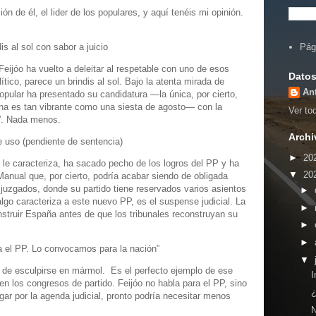
ón de él, el lider de los populares, y aquí tenéis mi opinión.
s al sol con sabor a juicio
Pág
ijóo ha vuelto a deleitar al respetable con uno de esos
Datos
ico, parece un brindis al sol. Bajo la atenta mirada de
An
opular ha presentado su candidatura —la única, por cierto,
rna es tan vibrante como una siesta de agosto— con la
Ver tod
s”. Nada menos.
Archi
 uso (pendiente de sentencia)
►
20
 le caracteriza, ha sacado pecho de los logros del PP y ha
▼
20
anual que, por cierto, podría acabar siendo de obligada
 juzgados, donde su partido tiene reservados varios asientos
►
lgo caracteriza a este nuevo PP, es el suspense judicial. La
►
struir España antes de que los tribunales reconstruyan su
►
►
el PP. Lo convocamos para la nación”
▼
de esculpirse en mármol. Es el perfecto ejemplo de ese
I
en los congresos de partido. Feijóo no habla para el PP, sino
¿
gar por la agenda judicial, pronto podría necesitar menos