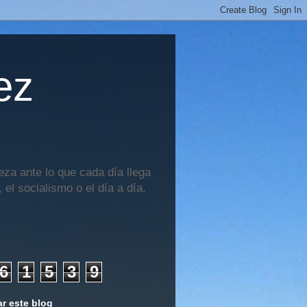
ez
za ante lo que cada día llega
 el socialismo o el día a día.
6
1
5
3
9
r este blog