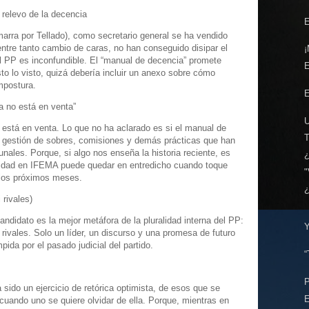
l relevo de la decencia
E
arra por Tellado), como secretario general se ha vendido
entre tanto cambio de caras, no han conseguido disipar el
¡
el PP es inconfundible. El “manual de decencia” promete
isto lo visto, quizá debería incluir un anexo sobre cómo
ompostura.
E
a no está en venta”
está en venta. Lo que no ha aclarado es si el manual de
a gestión de sobres, comisiones y demás prácticas que han
unales. Porque, si algo nos enseña la historia reciente, es
nidad en IFEMA puede quedar en entredicho cuando toque
"
n los próximos meses.
 rivales)
ndidato es la mejor metáfora de la pluralidad interna del PP:
 rivales. Solo un líder, un discurso y una promesa de futuro
pida por el pasado judicial del partido.
“
a sido un ejercicio de retórica optimista, de esos que se
cuando uno se quiere olvidar de ella. Porque, mientras en