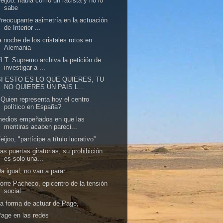
eijoo: habla como un racista y no lo
sabe
reocupante asimetría en la actuación
de Interior ...
a noche de los cristales rotos en
Alemania
l T. Supremo archiva la petición de
investigar a ...
SI ESTO ES LO QUE QUIERES, TU
NO QUIERES UN PAIS L...
Quien representa hoy el centro
político en España?
medios empeñados en que las
mentiras acaben pareci...
eijoo, "partícipe a título lucrativo”
as puertas giratorias, su prohibición
es solo una...
a igual, no van a parar.
orre Pacheco, epicentro de la tensión
social
a forma de actuar de Page,
age en las redes