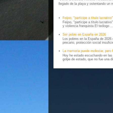
llegado de la playa y ostentando un 
Feijoo, "partícipe a título lucrativo”
Feijoo, "partícipe a título lucrativ
y violencia franquista El teólogo ..
Ser pobre en España en 2026
Los pobres en la España de 2026 
precario, protección social insufici
La memoria puede molestar, pero l
Hoy he estado escuchando en las r
golpe de estado, que no fue una di