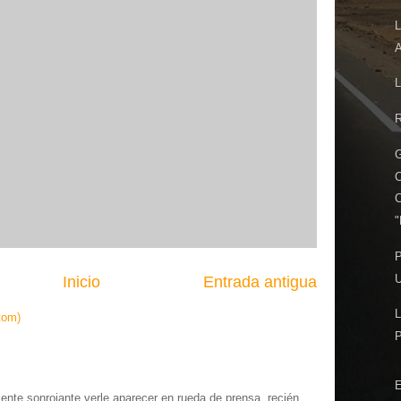
L
A
R
G
"
P
U
Inicio
Entrada antigua
L
tom)
E
te sonrojante verle aparecer en rueda de prensa, recién