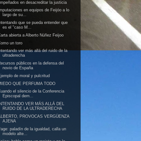
mpeñados en desacreditar la justicia
mputaciones en equipos de Feijóo a lo
largo de su...
ntentando que se pueda entender que
es el "caso M...
arta abierta a Alberto Núñez Feijoo
omo un toro
ntentando ver más allá del ruido de la
ultraderecha
ecursos públicos en la defensa del
novio de España
jemplo de moral y pulcritud
MIEDO QUE PERFUMA TODO
uando el silencio de la Conferencia
Episcopal dem...
INTENTANDO VER MÁS ALLÁ DEL
RUIDO DE LA ULTRADERECHA
ALBERTO, PROVOCAS VERGÜENZA
AJENA
age: paladín de la igualdad, calla un
modelo alte...