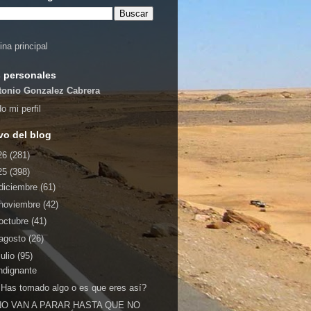
ina principal
 personales
tonio Gonzalez Cabrera
o mi perfil
vo del blog
26
(281)
25
(398)
diciembre
(61)
noviembre
(42)
octubre
(41)
agosto
(26)
julio
(95)
ndignante
Has tomado algo o es que eres así?
NO VAN A PARAR HASTA QUE NO