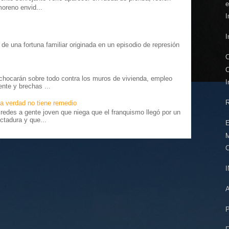
e
moreno envid...
I
I
o” de una fortuna familiar originada en un episodio de represión
.
C
C
chocarán sobre todo contra los muros de vivienda, empleo
I
ente y brechas ...
R
a verdad no tiene remedio
edes a gente joven que niega que el franquismo llegó por un
ctadura y que...
E
C
P