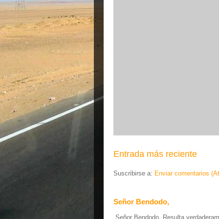
Entrada más reciente
Suscribirse a:
Enviar comentarios (A
Señor Bendodo,
Señor Bendodo, Resulta verdaderamen