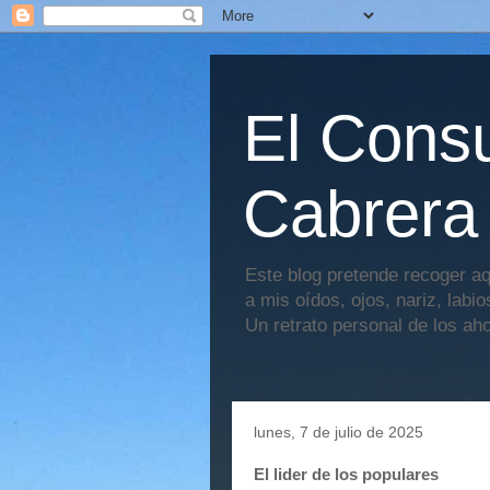
El Consu
Cabrera
Este blog pretende recoger aq
a mis oídos, ojos, nariz, labi
Un retrato personal de los ah
lunes, 7 de julio de 2025
El lider de los populares