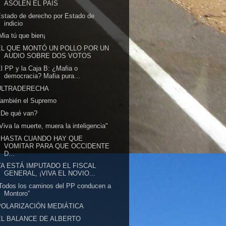
ASOLEN EL PAÍS
stado de derecho por Estado de
indicio
Mia tú que bien¡
EL QUE MONTÓ UN POLLO POR UN
AUDIO SOBRE DOS VOTOS
l PP y la Caja B: ¿Mafia o
democracia? Mafia pura...
ULTRADERECHA
También el Supremo
¿De qué van?
Viva la muerte, muera la inteligencia"
¿HASTA CUANDO HAY QUE
VOMITAR PARA QUE OCCIDENTE
D...
YA ESTÁ IMPUTADO EL FISCAL
GENERAL, ¡VIVA EL NOVIO...
Todos los caminos del PP conducen a
Montoro”
POLARIZACIÓN MEDIÁTICA
EL BALANCE DE ALBERTO