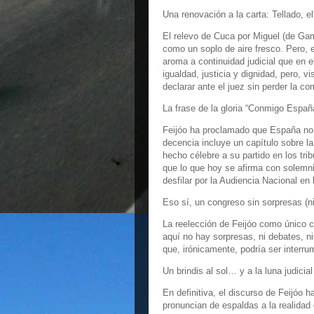
Una renovación a la carta: Tellado, e
El relevo de Cuca por Miguel (de Gam
como un soplo de aire fresco. Pero, 
aroma a continuidad judicial que en 
igualdad, justicia y dignidad, pero, v
declarar ante el juez sin perder la c
La frase de la gloria “Conmigo Españ
Feijóo ha proclamado que España no 
decencia incluye un capítulo sobre l
hecho célebre a su partido en los trib
que lo que hoy se afirma con solem
desfilar por la Audiencia Nacional e
Eso sí, un congreso sin sorpresas (ni
La reelección de Feijóo como único ca
aquí no hay sorpresas, ni debates, ni
que, irónicamente, podría ser interrum
Un brindis al sol… y a la luna judicial
En definitiva, el discurso de Feijóo h
pronuncian de espaldas a la realidad 