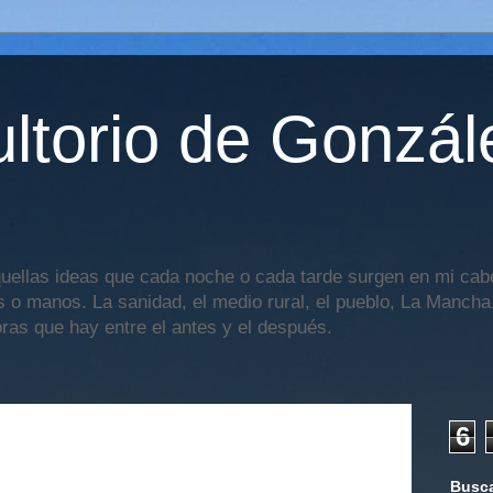
ltorio de Gonzál
uellas ideas que cada noche o cada tarde surgen en mi cabe
os o manos. La sanidad, el medio rural, el pueblo, La Mancha,
oras que hay entre el antes y el después.
6
Busca