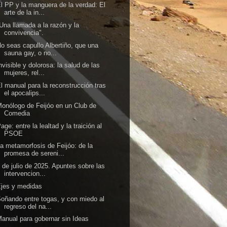
l PP y la manguera de la verdad: El
arte de la in...
Una llamada a la razón y la
convivencia".
o seas capullo Albertiño, que una
sauna gay, o no...
nvisible y dolorosa: la salud de las
mujeres, rel...
l manual para la reconstrucción tras
el apocalips...
onólogo de Feijóo en un Club de
Comedia
age: entre la lealtad y la traición al
PSOE
a metamorfosis de Feijóo: de la
promesa de sereni...
 de julio de 2025. Apuntes sobre las
intervencion...
jes y medidas
oñando entre togas, y con miedo al
regreso del na...
anual para gobernar sin Ideas