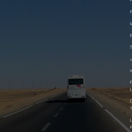
F
P
l
E
¿
F
L
D
T
L
P