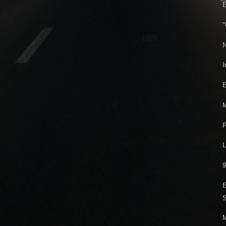
E
"
N
I
E
M
P
L
9
E
S
M