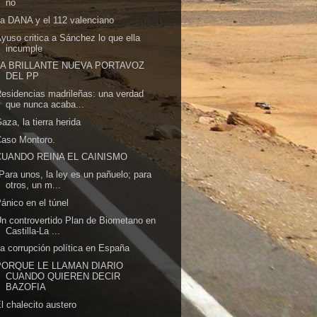
no
a DANA y el 112 valenciano
yuso critica a Sánchez lo que ella
incumple
LA BRILLANTE NUEVA PORTAVOZ
DEL PP
esidencias madrileñas: una verdad
que nunca acaba...
aza, la tierra herida
Caso Montoro.
CUANDO REINA EL CAINISMO
Para unos, la ley es un pañuelo; para
otros, un m...
ánico en el túnel
n controvertido Plan de Biometano en
Castilla-La ...
a corrupción política en España
PORQUE LE LLAMAN DIARIO
CUANDO QUIEREN DECIR
BAZOFIA
l chalecito austero