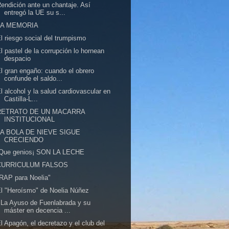
endición ante un chantaje. Así
entregó la UE su s...
LA MEMORIA
l riesgo social del trumpismo
l pastel de la corrupción lo hornean
despacio
l gran engaño: cuando el obrero
confunde el saldo...
l alcohol y la salud cardiovascular en
Castilla-L...
RETRATO DE UN MACARRA
INSTITUCIONAL
LA BOLA DE NIEVE SIGUE
CRECIENDO
!Que genios¡ SON LA LECHE
CURRICULUM FALSOS
RAP para Noelia"
l "Heroísmo" de Noelia Núñez
 La Ayuso de Fuenlabrada y su
máster en decencia ...
l Apagón, el decretazo y el club del