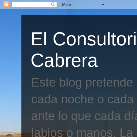
El Consultor
Cabrera
Este blog pretende
cada noche o cada 
ante lo que cada día
labios o manos. La 