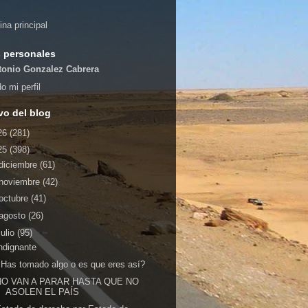
ina principal
 personales
tonio Gonzalez Cabrera
o mi perfil
vo del blog
26
(281)
25
(398)
diciembre
(61)
noviembre
(42)
octubre
(41)
agosto
(26)
julio
(95)
ndignante
Has tomado algo o es que eres así?
NO VAN A PARAR HASTA QUE NO
ASOLEN EL PAÍS