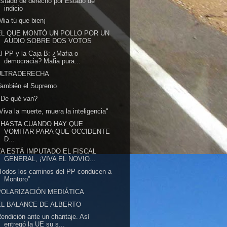
stado de derecho por Estado de
indicio
Mia tú que bien¡
EL QUE MONTÓ UN POLLO POR UN
AUDIO SOBRE DOS VOTOS
l PP y la Caja B: ¿Mafia o
democracia? Mafia pura...
ULTRADERECHA
También el Supremo
¿De qué van?
Viva la muerte, muera la inteligencia"
¿HASTA CUANDO HAY QUE
VOMITAR PARA QUE OCCIDENTE
D...
YA ESTÁ IMPUTADO EL FISCAL
GENERAL, ¡VIVA EL NOVIO...
Todos los caminos del PP conducen a
Montoro”
POLARIZACIÓN MEDIÁTICA
EL BALANCE DE ALBERTO
endición ante un chantaje. Así
entregó la UE su s...