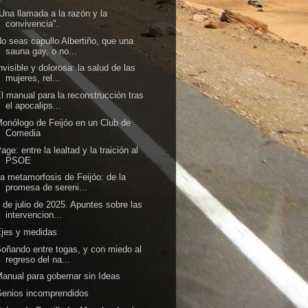
Una llamada a la razón y la
convivencia".
o seas capullo Albertiño, que una
sauna gay, o no...
nvisible y dolorosa: la salud de las
mujeres, rel...
l manual para la reconstrucción tras
el apocalips...
onólogo de Feijóo en un Club de
Comedia
age: entre la lealtad y la traición al
PSOE
a metamorfosis de Feijóo: de la
promesa de sereni...
 de julio de 2025. Apuntes sobre las
intervencion...
jes y medidas
oñando entre togas, y con miedo al
regreso del na...
anual para gobernar sin Ideas
enios incomprendidos