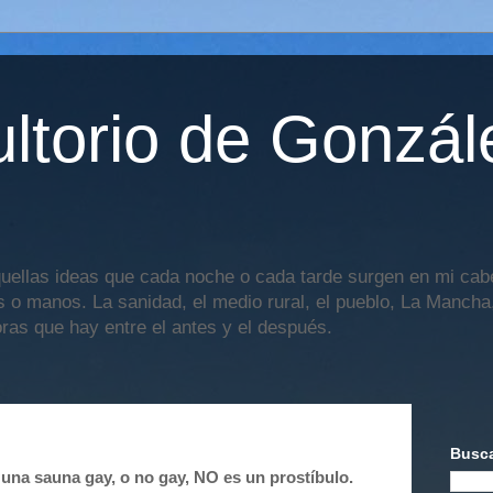
ltorio de Gonzál
uellas ideas que cada noche o cada tarde surgen en mi cabe
os o manos. La sanidad, el medio rural, el pueblo, La Mancha,
oras que hay entre el antes y el después.
Busca
 una sauna gay, o no gay, NO es un prostíbulo.