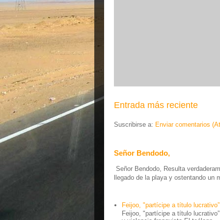
Entrada más reciente
Suscribirse a:
Enviar comentarios (A
Señor Bendodo,
Señor Bendodo, Resulta verdaderamen
llegado de la playa y ostentando un 
Feijoo, "partícipe a título lucrativo”
Feijoo, "partícipe a título lucrativ