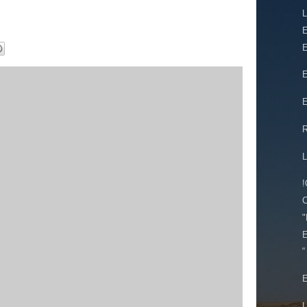
E
E
E
E
"
E
“
E
L