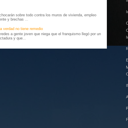
I
.
I
chocarán sobre todo contra los muros de vivienda, empleo
ente y brechas ...
C
a verdad no tiene remedio
C
edes a gente joven que niega que el franquismo llegó por un
I
ctadura y que...
R
E
C
P
F