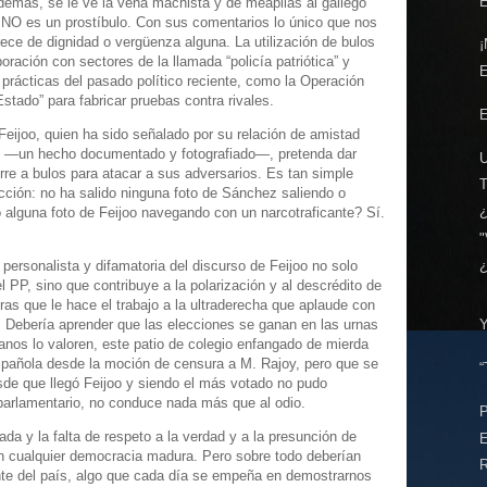
E
demás, se le ve la vena machista y de meapilas al gallego
 NO es un prostíbulo. Con sus comentarios lo único que nos
ece de dignidad o vergüenza alguna. La utilización de bulos
¡
oración con sectores de la llamada “policía patriótica” y
 prácticas del pasado político reciente, como la Operación
Estado” para fabricar pruebas contra rivales.
E
Feijoo, quien ha sido señalado por su relación de amistad
do —un hecho documentado y fotografiado—, pretenda dar
rre a bulos para atacar a sus adversarios. Es tan simple
icción: no ha salido ninguna foto de Sánchez saliendo o
o alguna foto de Feijoo navegando con un narcotraficante? Sí.
"
a personalista y difamatoria del discurso de Feijoo no solo
el PP, sino que contribuye a la polarización y al descrédito de
ras que le hace el trabajo a la ultraderecha que aplaude con
. Debería aprender que las elecciones se ganan en las urnas
nos lo valoren, este patio de colegio enfangado de mierda
española desde la moción de censura a M. Rajoy, pero que se
“
sde que llegó Feijoo y siendo el más votado no pudo
parlamentario, no conduce nada más que al odio.
ada y la falta de respeto a la verdad y a la presunción de
en cualquier democracia madura. Pero sobre todo deberían
R
ente del país, algo que cada día se empeña en demostrarnos