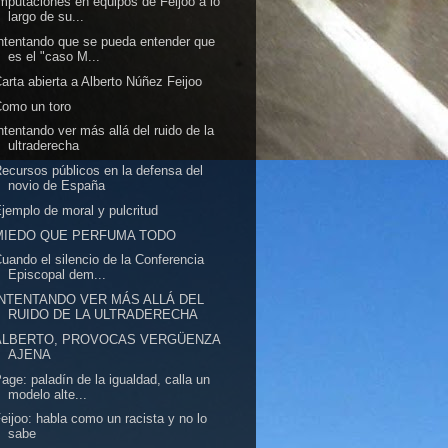
mputaciones en equipos de Feijóo a lo
largo de su...
ntentando que se pueda entender que
es el "caso M...
arta abierta a Alberto Núñez Feijoo
omo un toro
ntentando ver más allá del ruido de la
ultraderecha
ecursos públicos en la defensa del
novio de España
jemplo de moral y pulcritud
MIEDO QUE PERFUMA TODO
uando el silencio de la Conferencia
Episcopal dem...
INTENTANDO VER MÁS ALLÁ DEL
RUIDO DE LA ULTRADERECHA
ALBERTO, PROVOCAS VERGÜENZA
AJENA
age: paladín de la igualdad, calla un
modelo alte...
eijoo: habla como un racista y no lo
sabe