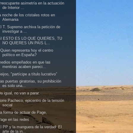
reocupante asimetría en la actuación
de Interior ...
a noche de los cristales rotos en
Alemania
l T. Supremo archiva la petición de
investigar a ...
SI ESTO ES LO QUE QUIERES, TU
NO QUIERES UN PAIS L...
Quien representa hoy el centro
político en España?
medios empeñados en que las
mentiras acaben pareci...
eijoo, "partícipe a título lucrativo”
as puertas giratorias, su prohibición
es solo una...
a igual, no van a parar.
orre Pacheco, epicentro de la tensión
social
a forma de actuar de Page,
age en las redes
l PP y la manguera de la verdad: El
arte de la in...