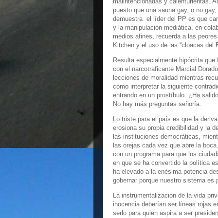
malintencionadas y calenturientas. A
puesto que una sauna gay, o no gay,
demuestra el líder del PP es que car
y la manipulación mediática, en colab
medios afines, recuerda a las peores
Kitchen y el uso de las “cloacas del 
Resulta especialmente hipócrita que 
con el narcotraficante Marcial Dora
lecciones de moralidad mientras recu
cómo interpretar la siguiente contrad
entrando en un prostíbulo. ¿Ha salid
No hay más preguntas señoría.
Lo triste para el país es que la deriv
erosiona su propia credibilidad y la d
las instituciones democráticas, mient
las orejas cada vez que abre la boca
con un programa para que los ciudada
en que se ha convertido la política 
ha elevado a la enésima potencia de
gobernar porque nuestro sistema es 
La instrumentalización de la vida priv
inocencia deberían ser líneas rojas 
serlo para quien aspira a ser presid