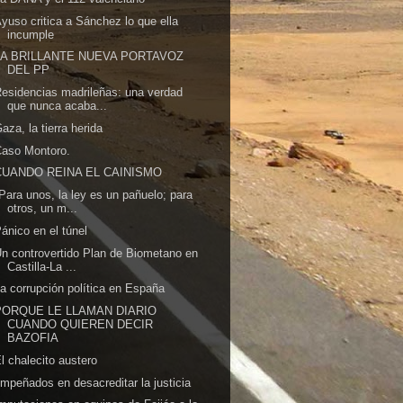
yuso critica a Sánchez lo que ella
incumple
LA BRILLANTE NUEVA PORTAVOZ
DEL PP
esidencias madrileñas: una verdad
que nunca acaba...
aza, la tierra herida
Caso Montoro.
CUANDO REINA EL CAINISMO
Para unos, la ley es un pañuelo; para
otros, un m...
ánico en el túnel
n controvertido Plan de Biometano en
Castilla-La ...
a corrupción política en España
PORQUE LE LLAMAN DIARIO
CUANDO QUIEREN DECIR
BAZOFIA
l chalecito austero
mpeñados en desacreditar la justicia