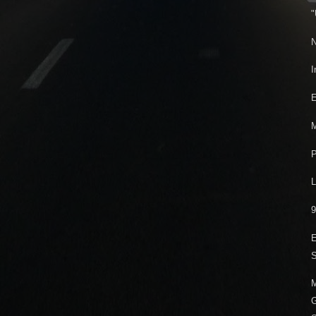
"
N
I
E
M
P
L
9
E
S
M
G