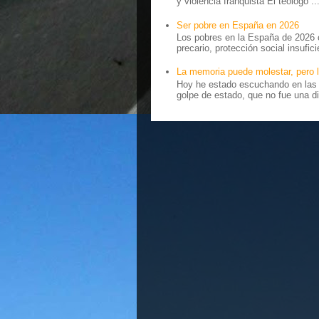
y violencia franquista El teólogo ..
Ser pobre en España en 2026
Los pobres en la España de 2026 
precario, protección social insufici
La memoria puede molestar, pero l
Hoy he estado escuchando en las r
golpe de estado, que no fue una di