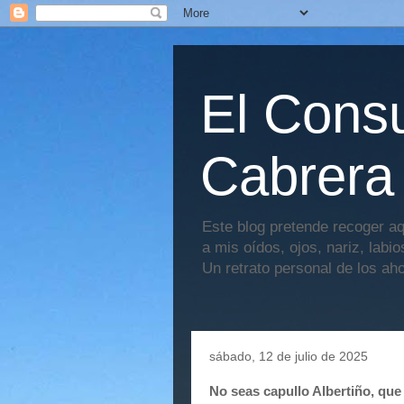
El Consu
Cabrera
Este blog pretende recoger aq
a mis oídos, ojos, nariz, labi
Un retrato personal de los ah
sábado, 12 de julio de 2025
No seas capullo Albertiño, que