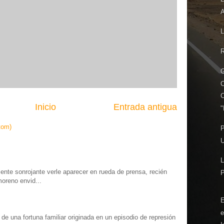
A
R
G
Inicio
Entrada antigua
"
tom)
P
U
L
te sonrojante verle aparecer en rueda de prensa, recién
moreno envid...
E
e
o” de una fortuna familiar originada en un episodio de represión