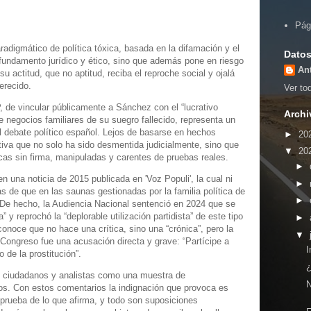
Pág
radigmático de política tóxica, basada en la difamación y el
Datos
fundamento jurídico y ético, sino que además pone en riesgo
An
u actitud, que no aptitud, reciba el reproche social y ojalá
merecido.
Ver tod
PP, de vincular públicamente a Sánchez con el “lucrativo
Archi
de negocios familiares de su suegro fallecido, representa un
el debate político español. Lejos de basarse en hechos
►
20
tiva que no solo ha sido desmentida judicialmente, sino que
▼
20
cas sin firma, manipuladas y carentes de pruebas reales.
►
 una noticia de 2015 publicada en 'Voz Populi', la cual ni
►
as de que en las saunas gestionadas por la familia política de
►
. De hecho, la Audiencia Nacional sentenció en 2024 que se
a” y reprochó la “deplorable utilización partidista” de este tipo
►
conoce que no hace una crítica, sino una “crónica”, pero la
▼
 Congreso fue una acusación directa y grave: “Partícipe a
I
o de la prostitución”.
¿
s ciudadanos y analistas como una muestra de
os. Con estos comentarios la indignación que provoca es
prueba de lo que afirma, y todo son suposiciones