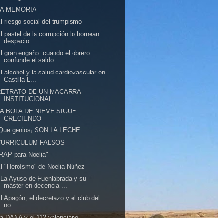
LA MEMORIA
l riesgo social del trumpismo
l pastel de la corrupción lo hornean
despacio
l gran engaño: cuando el obrero
confunde el saldo...
l alcohol y la salud cardiovascular en
Castilla-L...
RETRATO DE UN MACARRA
INSTITUCIONAL
LA BOLA DE NIEVE SIGUE
CRECIENDO
!Que genios¡ SON LA LECHE
CURRICULUM FALSOS
RAP para Noelia"
l "Heroísmo" de Noelia Núñez
 La Ayuso de Fuenlabrada y su
máster en decencia ...
l Apagón, el decretazo y el club del
no
a DANA y el 112 valenciano