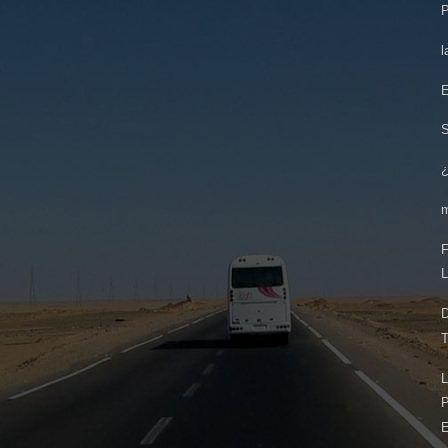
P
l
E
¿
F
L
D
T
L
P
E