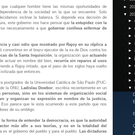
y que cualquier hombre tiene las mismas oportunidades de
►
20
ndependencia de la sociedad en la que se encuentre. Solo
▼
20
ecidamos inclinar la balanza. Si depende esa decisión de
►
tura, este gobierno nos hace pensar que
la estupidez con la
erse necesariamente a que
gobernar conlleva enfermar de
►
►
►
ancia y casi odio que mostrado por Rajoy en su réplica a
 convertirse en el brazo ejecutor de la ira de Dios contra los
►
cas de la Santa Inquisición
, la organización que
actuando
►
de actuar en nombre del bien,
recurría sin reparos al usos
►
iendo a Rajoy irritado, que el paso de los siglos haya vuelto
civilizada que entonces.
►
►
a postgrados de la Universidad Católica de São Paulo (PUC-
 de la ONU,
Ladislau Dowbor
, escribía recientemente en un
▼
s personas, sino en los sistemas de organización social
ivo y organizan su expresión en nombre de la justicia,
 Eso parece que le está ocurriendo a este partido que nos
dores de su ombligo.
 la forma de entender la democracia, es que la autoridad
ctor más afín a sus teorías, y no en la totalidad del
es el gobierno del pueblo y para el pueblo.
Las dictaduras