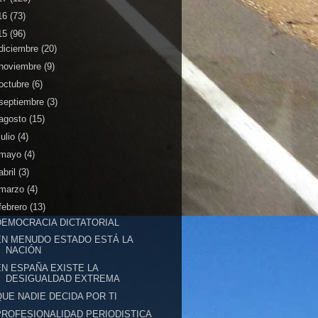
16
(73)
15
(96)
diciembre
(20)
noviembre
(9)
octubre
(6)
septiembre
(3)
agosto
(15)
julio
(4)
mayo
(4)
abril
(3)
marzo
(4)
febrero
(13)
DEMOCRACIA DICTATORIAL
EN MENUDO ESTADO ESTÁ LA
NACIÓN
EN ESPAÑA EXISTE LA
DESIGUALDAD EXTREMA
QUE NADIE DECIDA POR TI
PROFESIONALIDAD PERIODISTICA