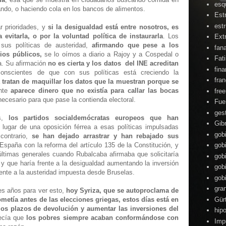
esq
ndo, o haciendo cola en los bancos de alimentos.
Est
estr
r prioridades, y
si la desigualdad está entre nosotros, es
a evitarla, o por la voluntad política de instaurarla
. Los
Ext
sus políticas de austeridad,
afirmando que pese a los
fan
ios públicos,
se lo oímos a diario a Rajoy y a Cospedal o
Fat
a. Su afirmación
no es cierta y los datos del INE acreditan
fin
conscientes de que con sus políticas está creciendo la
fra
a
tratan de maquillar los datos que la muestran porque se
ente
aparece dinero que no existía para callar las bocas
fre
 necesario para que pase la contienda electoral.
Fue
ges
as,
los partidos socialdemócratas europeos que han
Gibr
 lugar de una oposición férrea a esas políticas impulsadas
gob
contrario,
se han dejado arrastrar y han rebajado sus
España con la reforma del artículo 135 de la Constitución, y
gob
ltimas generales cuando Rubalcaba afirmaba que solicitaría
gob
y que haría frente a la desigualdad aumentando la inversión
gob
mente a la austeridad impuesta desde Bruselas.
gob
gra
es años para ver esto,
hoy Syriza, que se autoproclama de
Gür
etía antes de las elecciones griegas, estos días está en
los plazos de devolución y aumentar las inversiones del
hipo
ecía que
los pobres siempre acaban conformándose con
Imp