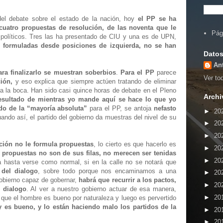
del debate sobre el estado de la nación, hoy
el PP se ha
uatro propuestas de resolución, de las noventa que le
Pág
 políticos. Tres las ha presentado de CIU y una es de UPN,
s formuladas desde posiciones de izquierda, no se han
Datos
An
ara finalizarlo se muestran soberbios
.
Para el PP
parece
Ver tod
ción,
y eso explica que siempre actúen tratando de eliminar
ra la boca. Han sido casi quince horas de debate en el Pleno
Archi
resultado de mientras yo mande aquí se hace lo que yo
ado de la “mayoría absoluta”
para el PP, se antoja
nefasto
►
20
uando así, el partido del gobierno da muestras del nivel de su
►
20
►
20
ción no le formula propuestas
, lo cierto es que hacerlo es
►
20
s propuestas no son de sus filas, no merecen ser tenidas
►
20
 hasta verse como normal, si en la calle no se notará que
 del dialogo
, sobre todo porque nos encaminamos a una
►
20
gobierno capaz de gobernar,
habrá que recurrir a los pactos,
►
20
l dialogo
. Al ver a nuestro gobierno actuar de esa manera,
►
20
ue el hombre es bueno por naturaleza y luego es pervertido
y es bueno, y lo están haciendo malo los partidos de la
►
20
►
20