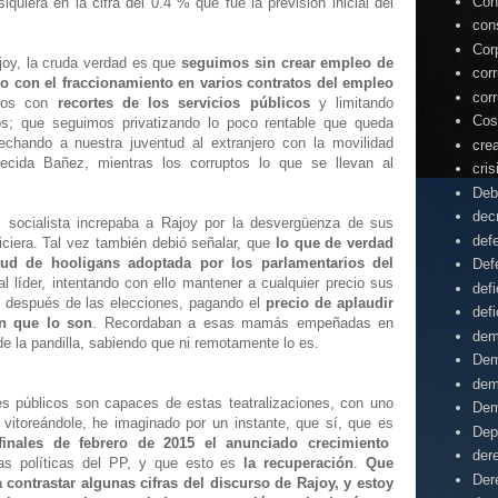
Con
iquiera en la cifra del 0.4 % que fue la previsión inicial del
con
Cor
joy, la cruda verdad es que
seguimos sin crear empleo de
cor
o con el fraccionamiento en varios contratos del empleo
cor
mos con
recortes de los servicios públicos
y limitando
Cos
s; que seguimos privatizando lo poco rentable que queda
chando a nuestra juventud al extranjero con la movilidad
cre
recida Bañez, mientras los corruptos lo que se llevan al
cris
.
Deb
dec
z socialista increpaba a Rajoy por la desvergüenza de sus
def
iciera. Tal vez también debió señalar, que
lo que de verdad
itud de hooligans adoptada por los parlamentarios del
Def
 al líder, intentando con ello mantener a cualquier precio sus
defi
s después de las elecciones, pagando el
precio de aplaudir
defi
n que lo son
. Recordaban a esas mamás empeñadas en
dem
e la pandilla, sabiendo que ni remotamente lo es.
Dem
dem
s públicos son capaces de estas teatralizaciones, con uno
Dem
vitoreándole, he imaginado por un instante, que sí, que es
Dep
finales de febrero de 2015 el anunciado crecimiento
der
as políticas del PP, y que esto es
la recuperación
.
Que
Der
contrastar algunas cifras del discurso de Rajoy, y estoy