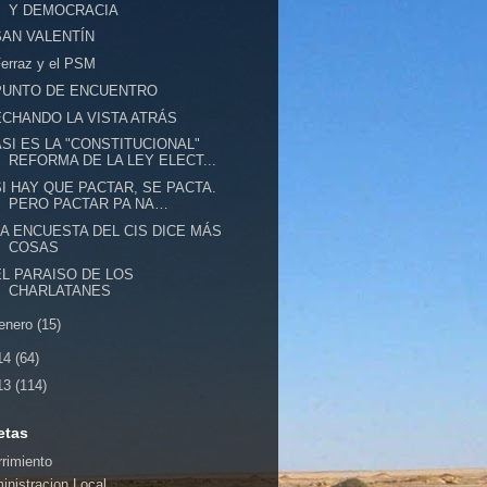
Y DEMOCRACIA
SAN VALENTÍN
erraz y el PSM
PUNTO DE ENCUENTRO
ECHANDO LA VISTA ATRÁS
ASI ES LA "CONSTITUCIONAL"
REFORMA DE LA LEY ELECT...
SI HAY QUE PACTAR, SE PACTA.
PERO PACTAR PA NA…
LA ENCUESTA DEL CIS DICE MÁS
COSAS
EL PARAISO DE LOS
CHARLATANES
enero
(15)
14
(64)
13
(114)
etas
rrimiento
inistracion Local