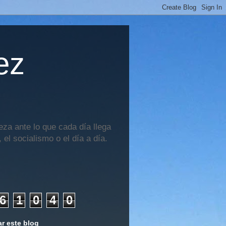
ez
za ante lo que cada día llega
 el socialismo o el día a día.
6
1
0
4
0
r este blog