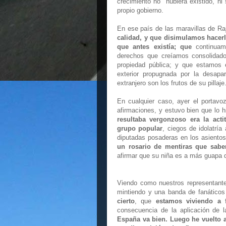
crecimiento no hubiera existido, ni s
propio gobierno.
En ese país de las maravillas de Ra
calidad, y que disimulamos hacerl
que antes existía; que
continua
derechos que creíamos consolidado
propiedad pública; y que estamos e
exterior propugnada por la desapa
extranjero son los frutos de su pillaje
En cualquier caso, ayer el portavo
afirmaciones, y estuvo bien que lo h
resultaba vergonzoso era la act
grupo popular
, ciegos de idolatría
diputadas posaderas en los asiento
un rosario de mentiras que sabe
afirmar que su niña es a más guapa d
Viendo como nuestros representante
mintiendo y una banda de fanáticos 
cierto
, que
estamos viviendo a 
consecuencia de la aplicación de l
España va bien. Luego he vuelto a 