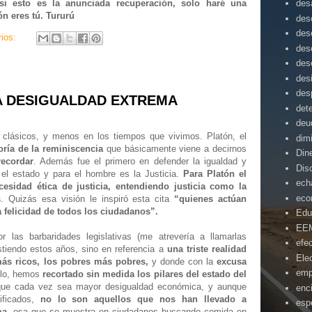
si esto es la anunciada recuperación, solo haré una
desa
ón eres tú. Tururú
des
des
rios:
des
des
des
des
LA DESIGUALDAD EXTREMA
det
deu
clásicos, y menos en los tiempos que vivimos. Platón, el
dim
oría de la reminiscencia
que básicamente viene a decirnos
Din
recordar
. Además fue el primero en defender la igualdad y
Dis
 el estado y para el hombre es la Justicia.
Para Platón el
ech
sidad ética de justicia, entendiendo justicia como la
eco
s
. Quizás esa visión le inspiró esta cita
“quienes actúan
 felicidad de todos los ciudadanos”.
Edu
EE
 las barbaridades legislativas (me atrevería a llamarlas
efe
tiendo estos años, sino en referencia a
una triste realidad
Ele
ás ricos, los pobres más pobres,
y donde con la
excusa
emp
rlo, hemos
recortado sin medida los pilares del estado del
que cada vez sea mayor desigualdad económica, y aunque
enc
tificados,
no lo son aquellos que nos han llevado a
esp
ma
, esa que se muestra en ciudadanos buscando comida en