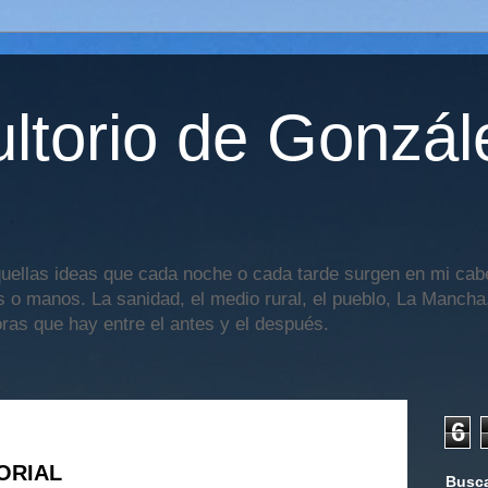
ltorio de Gonzál
uellas ideas que cada noche o cada tarde surgen en mi cabe
os o manos. La sanidad, el medio rural, el pueblo, La Mancha,
oras que hay entre el antes y el después.
6
ORIAL
Busca