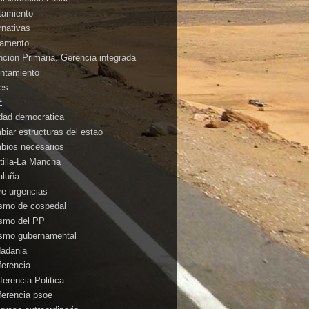
tamiento
rnativas
amento
nción Primaria. Gerencia integrada
ntamiento
es
E
idad democratica
biar estructuras del estao
bios necesarios
tilla-La Mancha
aluña
rre urgencias
ismo de cospedal
ismo del PP
ismo gubernamental
dadania
ferencia
ferencia Politica
ferencia psoe