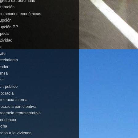
greso extraordinario
stitución
poraciones económicas
rupción
rupción PP
pedal
atividad
is
ate
recimiento
ender
ensa
cit
cit publico
ocracia
ocracia interna
ocracia participativa
ocracia representativa
endencia
echa
echo a la vivienda