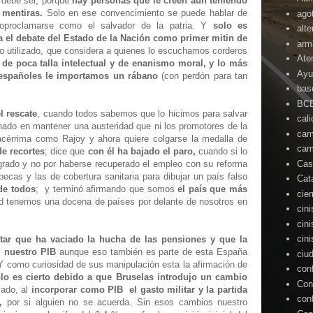
í debe ser, porque
hay personas que le creen aun teniendo
s mentiras.
Solo en ese convencimiento se puede hablar de
ago
oproclamarse como el salvador de la patria. Y
solo es
alte
iza el debate del Estado de la Nación como primer mitin de
arm
no utilizado, que considera a quienes lo escuchamos corderos
Ate
de poca talla intelectual y de enanismo moral, y lo más
Ayu
s españoles le importamos un rábano
(con perdón para tan
bas
BC
l rescate
, cuando todos sabemos que lo hicimos para salvar
cal
nado en mantener una austeridad que ni los promotores de la
cam
cérrima como Rajoy y ahora quiere colgarse la medalla de
cam
de recortes
; dice que
con él
ha bajado el paro,
cuando si lo
Cas
grado y no por haberse recuperado el empleo con su reforma
becas y las de
cobertura sanitaria para dibujar un país falso
Cat
de todos
; y terminó afirmando que somos
el país que más
cie
ad tenemos una docena de países por delante de nosotros en
cin
cin
cin
itar que ha vaciado la hucha de las pensiones y que la
i nuestro PIB
aunque eso también es parte de esta España
ciu
Y como curiosidad de sus manipulación esta la afirmación de
con
o es cierto debido a que Bruselas introdujo un cambio
Con
ado, al
incorporar como PIB el gasto militar y la partida
con
,
por si alguien no se acuerda. Sin esos cambios nuestro