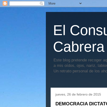
El Consu
Cabrera
Este blog pretende recoger aq
a mis oídos, ojos, nariz, labi
Un retrato personal de los ah
jueves, 26 de febrero de 2015
DEMOCRACIA DICTAT