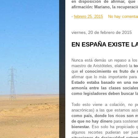
en disposición de afirmar, que 
afirmación: Mariano, la recuperaci
-
febrero 25, 2015
No hay comenta
viernes, 20 de febrero de 2015
EN ESPAÑA EXISTE 
Nunca está demás un repaso a los 
maestro de Aristóteles, elaboró la
te
que
el conocimiento es fruto de 
afirmar que lo más importante para
Estado estaba basado en una nece
armonía entre las clases sociale
como legisladores deben buscar la
Todo esto viene a colación, no por
anacrónicas) a las que estamos asis
como país, donde los ricos
son m
de que no hay dinero
para sostene
bienestar.
Eso solo ha propiciado 
algunos recortes pudieran ser jus
situaciones de desigualdad extre