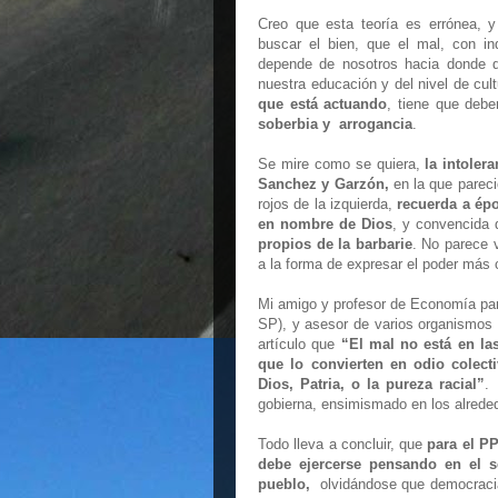
Creo que esta teoría es errónea, 
buscar el bien, que el mal, con i
depende de nosotros hacia donde d
nuestra educación y del nivel de cul
que está actuando
, tiene que deb
soberbia y arrogancia
.
Se mire como se quiera,
la intoler
Sanchez y Garzón,
en la que pareció
rojos de la izquierda,
recuerda a épo
en nombre de Dios
, y convencida 
propios de la barbarie
. No parece v
a la forma de expresar el poder más 
Mi amigo y profesor de Economía par
SP), y asesor de varios organismos
artículo que
“El mal no está en la
que lo convierten en odio colect
Dios, Patria, o la pureza racial”
.
gobierna, ensimismado en los alrede
Todo lleva a concluir, que
para el PP
debe ejercerse pensando en el se
pueblo,
olvidándose que democracia 