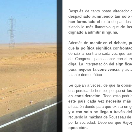
Después de tanto boato alrededor 
despachado admitiendo tan solo c
han formulado
el resto de partidos
siendo lo más llamativo que
de la
dignado a admitir ninguna.
Además de
mentir en el debate, p
que la
política significa confronta
de raíz al contrario cada vez que ab
del Congreso, para acabar con
el 
diga.
La interpretación del
signific
para mejorar la convivencia
, y act
talante democrático.
Se quejan a veces, de que
la oposi
una pérdida de tiempo, porque
si la
en consideración.
Todo esto podría
este país cada vez necesita más
situación donde para que exista un 
y a eso solo se llega a través de
recuerdo la máxima de Rousseau de q
por la sociedad. Debe ser que
Rajo
oposición.