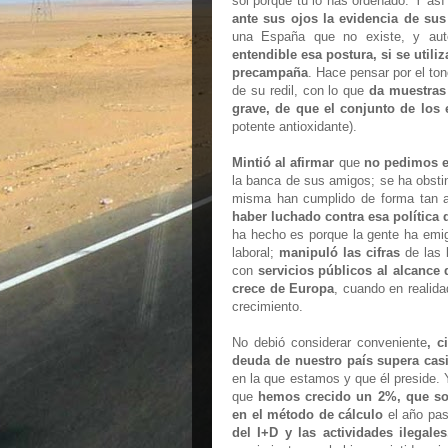
sol porque tú lo has ordenado. Y as
ante sus ojos la evidencia de su
una España que no existe, y aut
entendible esa postura, si se util
precampaña
. Hace pensar por el to
de su redil, con lo que
da muestras 
grave, de que el conjunto de lo
potente antioxidante).
Mintió al afirmar
que
no pedimos e
la banca de sus amigos; se ha obsti
misma han cumplido de forma tan a
haber luchado contra esa política 
ha hecho es porque la gente ha emi
laboral;
manipuló las cifras
de las 
con
servicios públicos al alcance 
crece de Europa
, cuando en realid
crecimiento.
No debió considerar conveniente
, c
deuda de nuestro país supera cas
en la que estamos y que él preside. 
que
hemos crecido un 2%, que sol
en el método de cálculo
el año pas
del I+D y las actividades ilegales