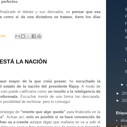
perfectos.
inalizado el debate y sus derivados, es
pensar que esa
F
a como si de una dictadura se tratase, tiene los días
rios:
ESTÁ LA NACIÓN
 aun mayor de la que creía poseer
, he
escuchado la
►
el estado de la nación del presidente Rajoy
. A modo de
e solo puede calificarse como
un insulto a la inteligencia de
►
20
informada
.
Escuchar mentir de una forma tan descarada,
►
20
in posibilidad de rechistar, pero lo conseguí.
estrategia de
“miente que algo queda”
para finalizarla en la
Etiqu
da”
. Actuar así,
solo es posible si se hace convencido de
abu
han va a creerte
aunque digas que mañana no va a salir el
Adm