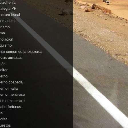
uizofrenia
rategia PP
uctura fiscal
remadura
atismo
ima
anciación
nquismo
ente común de la izquierda
rzas armadas
tión
altar
ierno
ierno cospedal
ierno mafia
ierno mentiroso
ierno miserable
ndes fortunas
tel
crita
uestos