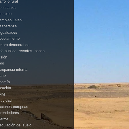
rrollo rural
confianza
empleo
empleo juvenil
esperanza
igualdades
poblamiento
erioro democratico
da publica. recortes. banca
isión
ero
crepancia interna
aniz
nomía
cación
MM
ctividad
cciones europeas
rendedores
ierros
eculación del suelo