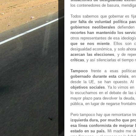
los contenedores de basura, mendiga
Todos sabemos que gobernar es fija
por falta de voluntad política par
gobiernos neoliberales
defienden 
recortes han mantenido los servic
otros representantes de esa ideologí
que se nos miente
. Ellos son 
desigualdad económica, y solo ahor
acercan las elecciones
, y de rep
críticas
, y así silenciarlas el tiempo
Tampoco
frente a esas polític
gobernado durante esta crisis
, en
desde la UE, se han opuesto. Al 
objetivos sociales
. Ya lo vimos en 
lo escuchamos en el debate de las ú
mayor plazo para devolver la deuda, 
pública, en lugar de negarse frontal
Pero tampoco hay que remontarse tr
izquierda dura, por mucho que prom
esa línea conformista de mejorar 
estado en su país.
Mi madre me d