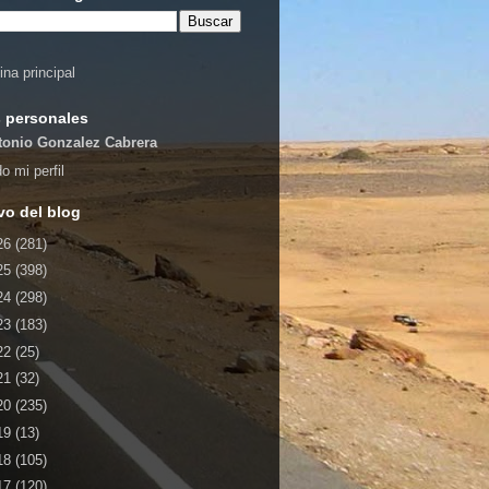
ina principal
 personales
tonio Gonzalez Cabrera
o mi perfil
vo del blog
26
(281)
25
(398)
24
(298)
23
(183)
22
(25)
21
(32)
20
(235)
19
(13)
18
(105)
17
(120)