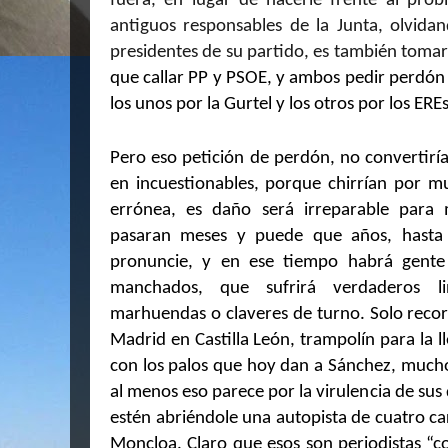
fuera, en lugar de hacerle frente al pro
antiguos responsables de la Junta, olvida
presidentes de su partido, es también tomar 
que callar PP y PSOE, y ambos pedir perdón 
los unos por la Gurtel y los otros por los EREs
Pero eso petición de perdón, no convertiría
en incuestionables, porque chirrían por mu
errónea, es daño será irreparable para
pasaran meses y puede que años, hasta
pronuncie, y en ese tiempo habrá gent
manchados, que sufrirá verdaderos li
marhuendas o claveres de turno. Solo reco
Madrid en Castilla León, trampolín para la 
con los palos que hoy dan a Sánchez, muchos
al menos eso parece por la virulencia de su
estén abriéndole una autopista de cuatro carr
Moncloa. Claro que esos son periodistas “c