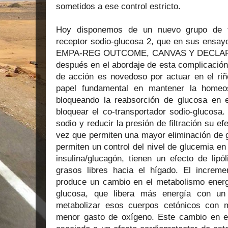
sometidos a ese control estricto.
Hoy disponemos de un nuevo grupo de fá
receptor sodio-glucosa 2, que en sus ensay
EMPA-REG OUTCOME, CANVAS Y DECLARE T
después en el abordaje de esta complicació
de acción es novedoso por actuar en el r
papel fundamental en mantener la homeos
bloqueando la reabsorción de glucosa en el
bloquear el co-transportador sodio-glucosa.
sodio y reducir la presión de filtración su ef
vez que permiten una mayor eliminación de g
permiten un control del nivel de glucemia en 
insulina/glucagón, tienen un efecto de lipó
grasos libres hacia el hígado. El increm
produce un cambio en el metabolismo energ
glucosa, que libera más energía con u
metabolizar esos cuerpos cetónicos con m
menor gasto de oxígeno. Este cambio en e