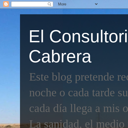
El Consultor
Cabrera
Este blog pretende re
noche o cada tarde su
cada día llega a mis o
La sanidad, el medio 