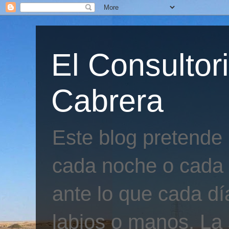
El Consultor
Cabrera
Este blog pretende
cada noche o cada 
ante lo que cada día
labios o manos. La 