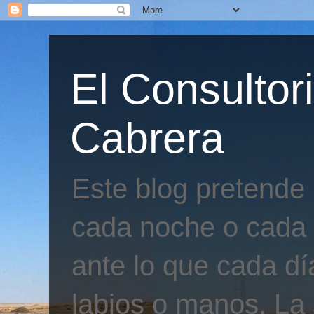
El Consultor
Cabrera
Este blog pretende
cada noche o cada 
ante lo que cada día
labios o manos. La 