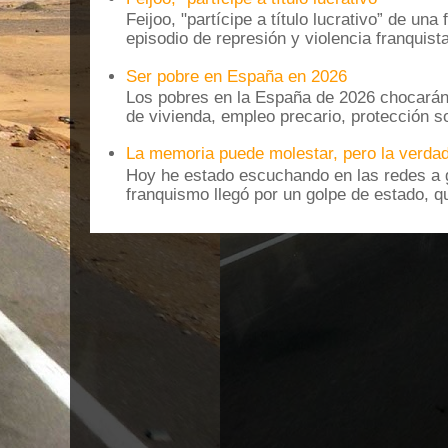
Feijoo, "partícipe a título lucrativo” de una
episodio de represión y violencia franquista
Ser pobre en España en 2026
Los pobres en la España de 2026 chocarán
de vivienda, empleo precario, protección soc
La memoria puede molestar, pero la verdad
Hoy he estado escuchando en las redes a g
franquismo llegó por un golpe de estado, qu