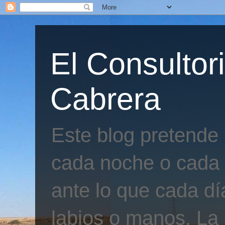
El Consultor
Cabrera
Este blog pretende
cada noche o cada 
ante lo que cada día
labios o manos. La 