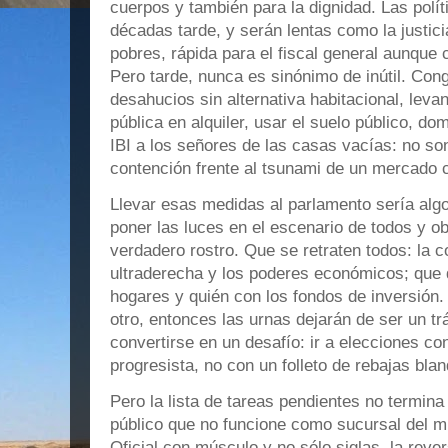
cuerpos y también para la dignidad. Las polít
décadas tarde, y serán lentas como la justic
pobres, rápida para el fiscal general aunque c
Pero tarde, nunca es sinónimo de inútil. Conge
desahucios sin alternativa habitacional, leva
pública en alquiler, usar el suelo público, do
IBI a los señores de las casas vacías: no so
contención frente al tsunami de un mercado
Llevar esas medidas al parlamento sería algo
poner las luces en el escenario de todos y ob
verdadero rostro. Que se retraten todos: la co
ultraderecha y los poderes económicos; que 
hogares y quién con los fondos de inversión. 
otro, entonces las urnas dejarán de ser un t
convertirse en un desafío: ir a elecciones c
progresista, no con un folleto de rebajas blan
Pero la lista de tareas pendientes no termina
público que no funcione como sucursal del mi
Oficial con músculo y no sólo siglas, la reve