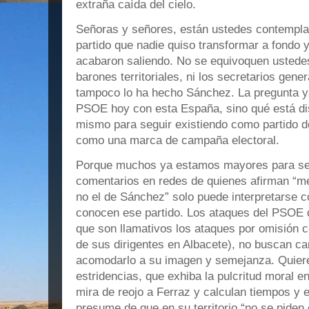
extraña caída del cielo.
Señoras y señores, están ustedes contemplan
partido que nadie quiso transformar a fondo y
acabaron saliendo. No se equivoquen ustedes: 
barones territoriales, ni los secretarios gener
tampoco lo ha hecho Sánchez. La pregunta ya
PSOE hoy con esta España, sino qué está di
mismo para seguir existiendo como partido d
como una marca de campaña electoral.
Porque muchos ya estamos mayores para se
comentarios en redes de quienes afirman “m
no el de Sánchez” solo puede interpretarse 
conocen ese partido. Los ataques del PSOE 
que son llamativos los ataques por omisión c
de sus dirigentes en Albacete), no buscan cam
acomodarlo a su imagen y semejanza. Quier
estridencias, que exhiba la pulcritud moral e
mira de reojo a Ferraz y calculan tiempos y 
presume de que en su territorio “no se piden