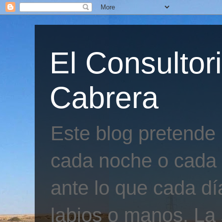
El Consultor
Cabrera
Este blog pretende
cada noche o cada 
ante lo que cada día
labios o manos. La 