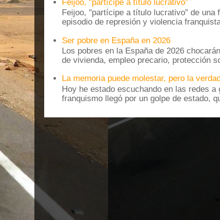
Feijoo, "partícipe a título lucrativo”
Feijoo, "partícipe a título lucrativo” de una
episodio de represión y violencia franquista
Ser pobre en España en 2026
Los pobres en la España de 2026 chocarán
de vivienda, empleo precario, protección soc
La memoria puede molestar, pero la verdad
Hoy he estado escuchando en las redes a g
franquismo llegó por un golpe de estado, qu