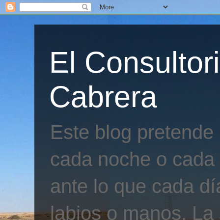
El Consultor
Cabrera
Este blog pretende
cada noche o cada 
ante lo que cada día
labios o manos. La 