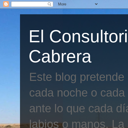
El Consultor
Cabrera
Este blog pretende
cada noche o cada 
ante lo que cada día
labios o manos. La 