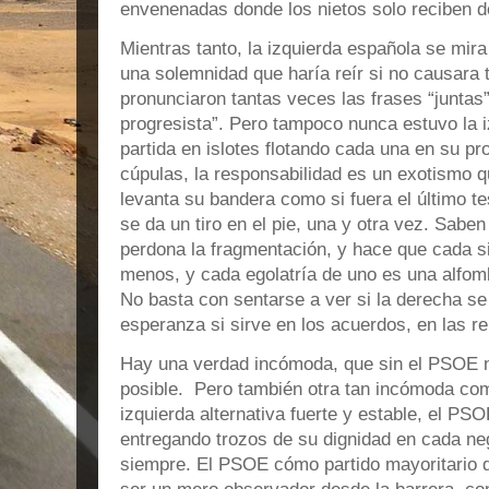
envenenadas donde los nietos solo reciben 
Mientras tanto, la izquierda española se mira
una solemnidad que haría reír si no causara 
pronunciaron tantas veces las frases “juntas”
progresista”. Pero tampoco nunca estuvo la i
partida en islotes flotando cada una en su pr
cúpulas, la responsabilidad es un exotismo q
levanta su bandera como si fuera el último t
se da un tiro en el pie, una y otra vez. Saben
perdona la fragmentación, y hace que cada s
menos, y cada egolatría de uno es una alfomb
No basta con sentarse a ver si la derecha s
esperanza si sirve en los acuerdos, en las r
Hay una verdad incómoda, que sin el PSOE n
posible. Pero también otra tan incómoda como
izquierda alternativa fuerte y estable, el PS
entregando trozos de su dignidad en cada ne
siempre. El PSOE cómo partido mayoritario d