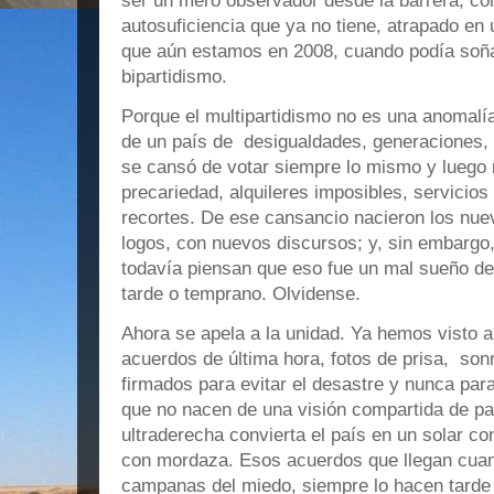
ser un mero observador desde la barrera, c
autosuficiencia que ya no tiene, atrapado en 
que aún estamos en 2008, cuando podía soña
bipartidismo.
Porque el multipartidismo no es una anomalía 
de un país de desigualdades, generaciones, t
se cansó de votar siempre lo mismo y luego 
precariedad, alquileres imposibles, servicio
recortes. De ese cansancio nacieron los nue
logos, con nuevos discursos; y, sin embargo
todavía piensan que eso fue un mal sueño de
tarde o temprano. Olvidense.
Ahora se apela a la unidad. Ya hemos visto a
acuerdos de última hora, fotos de prisa, so
firmados para evitar el desastre y nunca par
que no nacen de una visión compartida de paí
ultraderecha convierta el país en un solar c
con mordaza. Esos acuerdos que llegan cua
campanas del miedo, siempre lo hacen tarde p