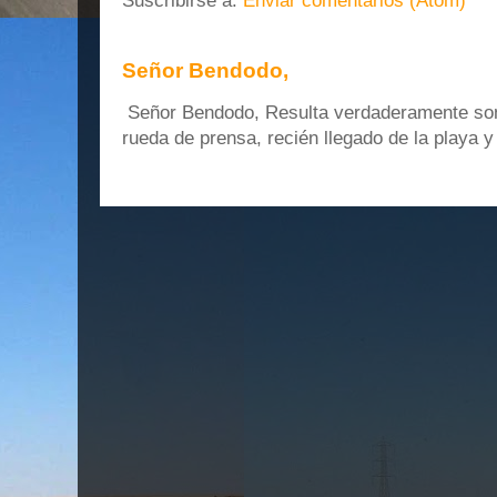
Suscribirse a:
Enviar comentarios (Atom)
Señor Bendodo,
Señor Bendodo, Resulta verdaderamente sonr
rueda de prensa, recién llegado de la playa 