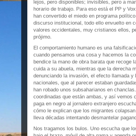
lejos, pero disponibles; invisibles, pero a m
horario de trabajo. Para eso está el PP y Vo
han convertido el miedo en programa político 
discurso institucional, todo ello envuelto en c
valores occidentales, muy cristianos ellos, p
prójimo.
El comportamiento humano es una falsificaci
cuando pensamos una cosa y hacemos la con
bendice la mano de obra barata que recoge la 
cuida a su abuela, mientras que la derecha me
denunciando la invasión, el efecto llamada y 
nacionales, que al parecer estaban guardadas
han robado unos subsaharianos en chanclas.
coordinadas que están ambas, y así vemos 
paga en negro al jornalero extranjero escuc
cómo le explican que los migrantes colapsan 
lleva décadas intentando desmantelar pagan
Nos tragamos los bulos. Uno escucha que lo
bajo el brazo, móvil de alta gama y agenda ocu