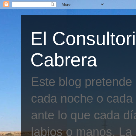
El Consultor
Cabrera
Este blog pretende
cada noche o cada 
ante lo que cada día
labios o manos. La 