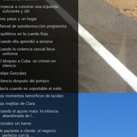
mpezar a construir una izquierda
suficiente y útil
res patas y un hogar
anual de autodestrucción progresista
quilibrios en la cuerda floja.
uando ella aprendió a amarse
uando la violencia sexual lleva
uniforme
l bloqueo a Cuba: un crimen en
silencio
elipe González
ilencio después del portazo.
asta cuando es soportable el ruido
os momentos terroríficos de lucidez.
as mejillas de Clara
uando el ajuste mata: la infancia
abandonada de l...
ristales sin barrer.
e paciente a cliente: el negocio
perfecto con la ...