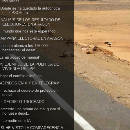
izquierdas
Dónde se ha quedado la autocrítica
en el PSOE tra...
ANALISIS DE LOS RESULTADO DE
ELECCIONES EN ARAGÓN
l mundo que nos está esperando
CAMPAÑA ELECTORAL EN ARAGÓN
lbacete alcanza los 175.000
habitantes: el desafí...
Es un acoso de manual”
UN EJEMPLO DE LA POLITICA DE
VIVIENDA DEL PP
egar el cambio climático
LADRIDOS EN X Y EN TELEGRAM
l rechazo al decreto de protección
social
EL DECRETO TROCEADO
arecería una broma de mal gusto si
no fuese desol...
El comodín de ETA
ASÍ HE VISTO LA COMPARECENCIA