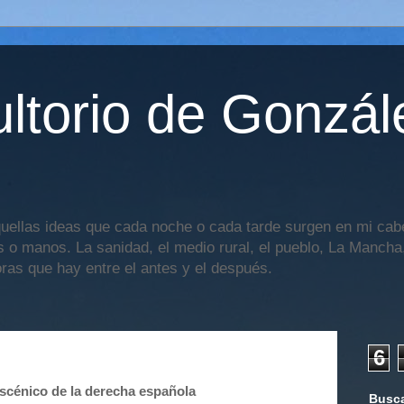
ltorio de Gonzál
uellas ideas que cada noche o cada tarde surgen en mi cabe
os o manos. La sanidad, el medio rural, el pueblo, La Mancha,
oras que hay entre el antes y el después.
6
 escénico de la derecha española
Busca