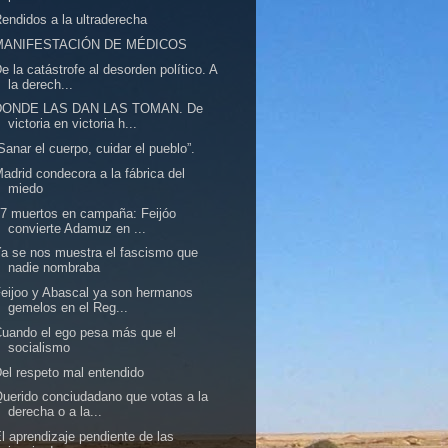
endidos a la ultraderecha
MANIFESTACIÓN DE MÉDICOS
e la catástrofe al desorden político. A
la derech...
DONDE LAS DAN LAS TOMAN. De
victoria en victoria h...
Sanar el cuerpo, cuidar el pueblo”.
adrid condecora a la fábrica del
miedo
7 muertos en campaña: Feijóo
convierte Adamuz en ...
a se nos muestra el fascismo que
nadie nombraba
eijoo y Abascal ya son hermanos
gemelos en el Reg...
uando el ego pesa más que el
socialismo
el respeto mal entendido
uerido conciudadano que votas a la
derecha o a la...
l aprendizaje pendiente de las