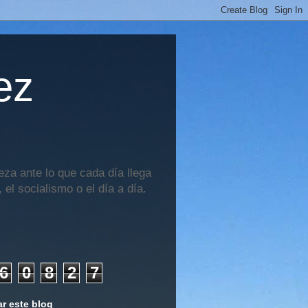
ez
za ante lo que cada día llega
 el socialismo o el día a día.
6
0
8
2
7
r este blog