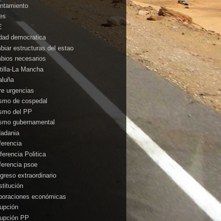
ntamiento
es
E
idad democratica
biar estructuras del estao
bios necesarios
tilla-La Mancha
aluña
rre urgencias
ismo de cospedal
ismo del PP
ismo gubernamental
dadania
ferencia
ferencia Politica
ferencia psoe
greso extraordinario
stitución
poraciones económicas
rupción
rupción PP