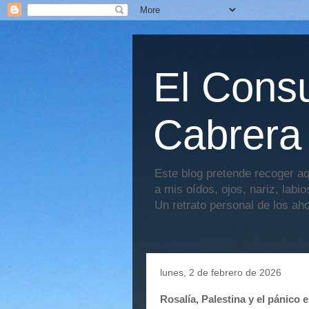
El Consu
Cabrera
Este blog pretende recoger aq
a mis oídos, ojos, nariz, labi
Un retrato personal de los ah
lunes, 2 de febrero de 2026
Rosalía, Palestina y el pánico