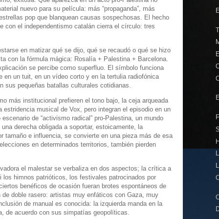
material nuevo para su película: más “propaganda”, más
E
s estrellas pop que blanquean causas sospechosas. El hecho
 con el independentismo catalán cierra el círculo: tres
T
M
starse en matizar qué se dijo, qué se recaudó o qué se hizo
E
ta con la fórmula mágica: Rosalía + Palestina + Barcelona.
C
 explicación se percibe como superfluo. El símbolo funciona
n un tuit, en un vídeo corto y en la tertulia radiofónica
C
ran sus pequeñas batallas culturales cotidianas.
E
 más institucional prefieren el tono bajo, la ceja arqueada
a estridencia musical de Vox, pero integran el episodio en un
F
escenario de “activismo radical” pro-Palestina, un mundo
 y una derecha obligada a soportar, estoicamente, la
S
or tamaño e influencia, se convierte en una pieza más de esa
H
elecciones en determinados territorios, también pierden
L
L
rvadora el malestar se verbaliza en dos aspectos; la crítica a
i los himnos patrióticos, los festivales patrocinados por
C
ciertos benéficos de ocasión fueran brotes espontáneos de
ón de doble rasero: artistas muy enfáticos con Gaza, muy
C
onclusión de manual es conocida: la izquierda manda en la
D
ta, de acuerdo con sus simpatías geopolíticas.