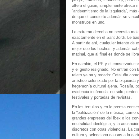
altera el guion, simplemente ofrece 
“antisemitismo de la izquierda”, má
de que el concierto además se vincule
monstruos en uno.
La extrema derecha no necesita mole
exactamente en el Sant Jordi. Le bas
A partir de ahí, cualquier intento de
mejor que los hechos, y además cabe e
matinal, que al final es donde se lib
En cambio, el PP y el conservadurismo
y el gesto resignado. No entran con l
relato ya muy rodado: Cataluña como 
artístico colonizado por la izquierda
hegemonía cultural ajena. Rosalía, p
evidencia incómoda: no sólo pierden 
festivales y portadas de revistas.
En las tertulias y en la prensa conse
la “politización” de la música, como s
grandes empresas del Ibex o los con
neutralidad ideológica; y la acusaci
discretos con otras violencias. La c
cultura y selecciona causas a la car