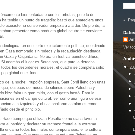
óricamente bien enfadarse con los artistas, pero lo de
a ha tenido un punto de tragedia: bastó que apareciera unos
Pág
dio ecosistema conservador empezara a arder. De pronto, la
ntaban presentar como producto global neutro se convierte
Datos
nal.
An
 ideológica: un concierto explícitamente político, coordinado
Ver tod
o en Gaza nombrado sin rodeos y la recaudación destinada
n Gaza y Cisjordania. No era un festival benéfico difuso,
Archi
. Si además el lugar es Barcelona, que para la derecha
▼
20
todos los desórdenes morales, el cuadro se completa solo:
 pop global en el foco.
►
►
o de la noche: irrupción sorpresa, Sant Jordi lleno con unas
 que, después de meses de silencio sobre Palestina y
►
No hizo falta un gran mitin, con el gesto bastó. Para la
►
siciones en el campo cultural, ver cómo una figura de ese
►
asocian a la izquierda y al nacionalismo catalán es como
ado desde el principio.
▼
C
. Hace tiempo que utiliza a Rosalía como diana favorita
tra el partido y declarar su rechazo frontal a la extrema
lla encarna todos los males contemporáneos: élite cultural
D
colmo, exitosa. Que aparezca en un acto pro-Palestina no