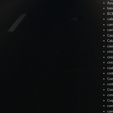
Ayu
bas
BC
cal
cam
cam
Cas
Cat
cie
cin
cin
cin
ciu
con
Con
con
Con
con
Cor
cor
cor