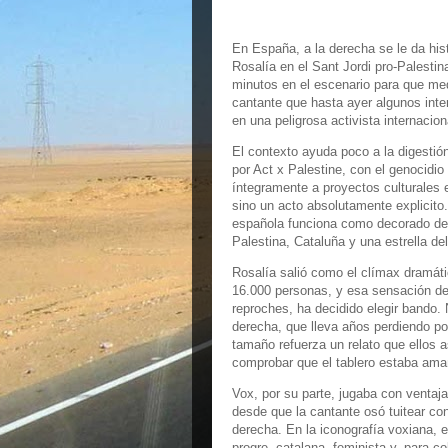
En España, a la derecha se le da hist
Rosalía en el Sant Jordi pro-Palestin
minutos en el escenario para que me
cantante que hasta ayer algunos inte
en una peligrosa activista internacio
El contexto ayuda poco a la digestión
por Act x Palestine, con el genocidi
íntegramente a proyectos culturales e
sino un acto absolutamente explicito
española funciona como decorado de 
Palestina, Cataluña y una estrella del
Rosalía salió como el clímax dramátic
16.000 personas, y esa sensación de
reproches, ha decidido elegir bando. 
derecha, que lleva años perdiendo po
tamaño refuerza un relato que ellos 
comprobar que el tablero estaba amañ
Vox, por su parte, jugaba con ventaja
desde que la cantante osó tuitear con
derecha. En la iconografía voxiana, e
progre, catalana, feminista y, para 