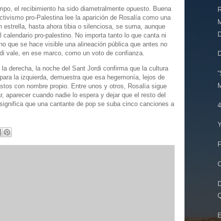
campo, el recibimiento ha sido diametralmente opuesto. Buena
R
activismo pro-Palestina lee la aparición de Rosalía como una
ran estrella, hasta ahora tibia o silenciosa, se suma, aunque
D
 calendario pro-palestino. No importa tanto lo que canta ni
ino que se hace visible una alineación pública que antes no
di vale, en ese marco, como un voto de confianza.
 la derecha, la noche del Sant Jordi confirma que la cultura
“
para la izquierda, demuestra que esa hegemonía, lejos de
M
estos con nombre propio. Entre unos y otros, Rosalía sigue
r, aparecer cuando nadie lo espera y dejar que el resto del
 significa que una cantante de pop se suba cinco canciones a
4
Y
F
C
D
Q
E