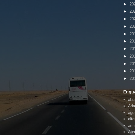
►
20
►
20
►
20
►
20
►
20
►
20
►
20
►
20
►
20
►
20
►
20
Etiqu
abu
Adm
ago
alte
arm
Ate