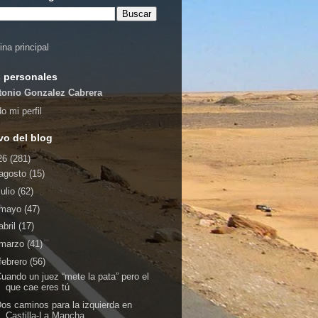
ina principal
 personales
tonio Gonzalez Cabrera
o mi perfil
vo del blog
26
(281)
agosto
(15)
julio
(62)
mayo
(47)
abril
(17)
marzo
(41)
febrero
(56)
uando un juez “mete la pata” pero el
que cae eres tú
os caminos para la izquierda en
Castilla-La Mancha