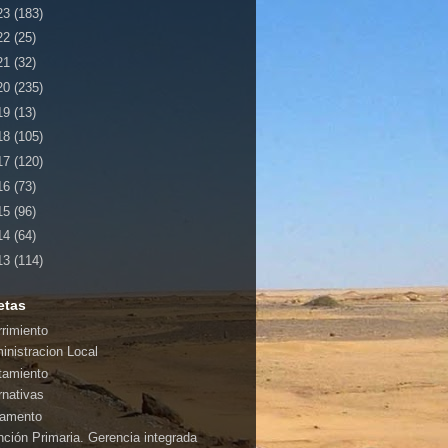
23
(183)
22
(25)
21
(32)
20
(235)
19
(13)
18
(105)
17
(120)
16
(73)
15
(96)
14
(64)
13
(114)
etas
rrimiento
inistracion Local
tamiento
rnativas
amento
nción Primaria. Gerencia integrada