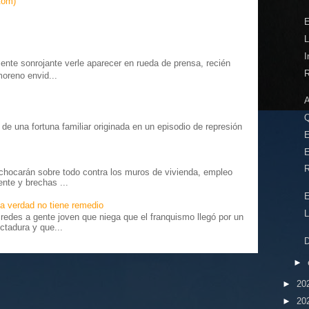
tom)
L
I
te sonrojante verle aparecer en rueda de prensa, recién
R
moreno envid...
o” de una fortuna familiar originada en un episodio de represión
E
.
E
R
chocarán sobre todo contra los muros de vivienda, empleo
ente y brechas ...
E
a verdad no tiene remedio
L
edes a gente joven que niega que el franquismo llegó por un
ctadura y que...
D
►
►
20
►
20