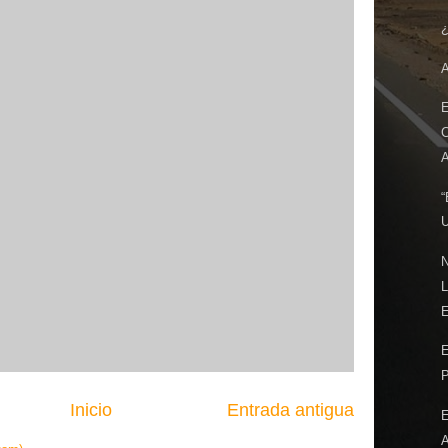
¿
E
A
“
N
E
P
Inicio
Entrada antigua