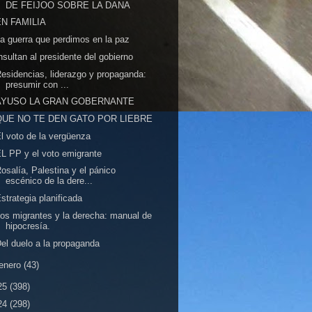
DE FEIJOO SOBRE LA DANA
EN FAMILIA
a guerra que perdimos en la paz
nsultan al presidente del gobierno
esidencias, liderazgo y propaganda:
presumir con ...
AYUSO LA GRAN GOBERNANTE
QUE NO TE DEN GATO POR LIEBRE
l voto de la vergüenza
L PP y el voto emigrante
osalía, Palestina y el pánico
escénico de la dere...
strategia planificada
os migrantes y la derecha: manual de
hipocresía.
el duelo a la propaganda
enero
(43)
25
(398)
24
(298)