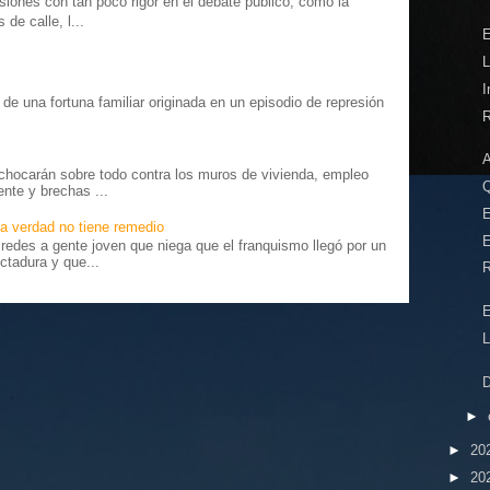
iones con tan poco rigor en el debate público, como la
de calle, l...
L
I
o” de una fortuna familiar originada en un episodio de represión
R
.
chocarán sobre todo contra los muros de vivienda, empleo
ente y brechas ...
E
a verdad no tiene remedio
E
edes a gente joven que niega que el franquismo llegó por un
ctadura y que...
R
E
L
D
►
►
20
►
20