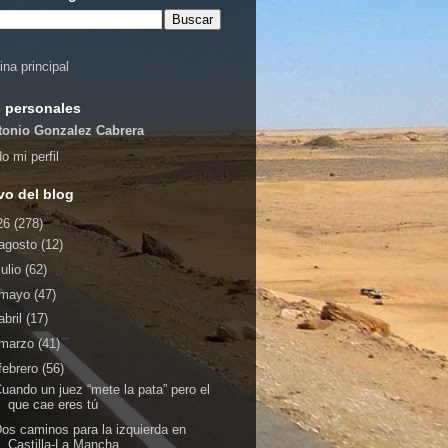
ina principal
 personales
tonio Gonzalez Cabrera
o mi perfil
vo del blog
26
(278)
agosto
(12)
julio
(62)
mayo
(47)
abril
(17)
marzo
(41)
febrero
(56)
uando un juez “mete la pata” pero el
que cae eres tú
os caminos para la izquierda en
Castilla-La Mancha