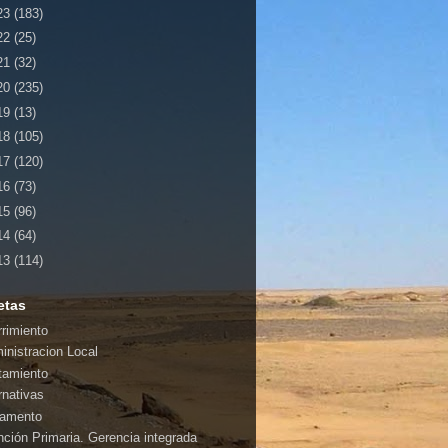
23
(183)
22
(25)
21
(32)
20
(235)
19
(13)
18
(105)
17
(120)
16
(73)
15
(96)
14
(64)
13
(114)
etas
rrimiento
inistracion Local
tamiento
rnativas
amento
nción Primaria. Gerencia integrada