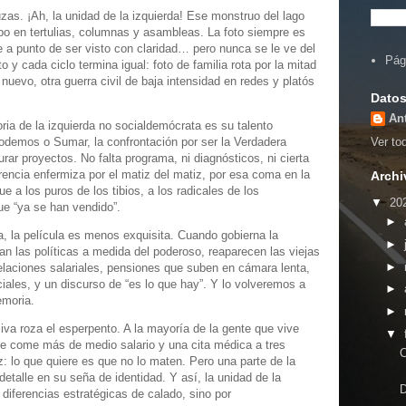
as. ¡Ah, la unidad de la izquierda! Ese monstruo del lago
po en tertulias, columnas y asambleas. La foto siempre es
e a punto de ser visto con claridad… pero nunca se le ve del
Pág
to y cada ciclo termina igual: foto de familia rota por la mitad
nuevo, otra guerra civil de baja intensidad en redes y platós
Datos
An
ria de la izquierda no socialdemócrata es su talento
Podemos o Sumar, la confrontación por ser la Verdadera
Ver tod
rar proyectos. No falta programa, ni diagnósticos, ni cierta
rencia enfermiza por el matiz del matiz, por esa coma en la
Archi
ue a los puros de los tibios, a los radicales de los
▼
20
que “ya se han vendido”.
►
a, la película es menos exquisita. Cuando gobierna la
►
an las políticas a medida del poderoso, reaparecen las viejas
►
elaciones salariales, pensiones que suben en cámara lenta,
ciales, y un discurso de “es lo que hay”. Y lo volveremos a
►
emoria.
►
iva roza el esperpento. A la mayoría de la gente que vive
▼
 se come más de medio salario y una cita médica a tres
C
: lo que quiere es que no lo maten. Pero una parte de la
 detalle en su seña de identidad. Y así, la unidad de la
D
 diferencias estratégicas de calado, sino por