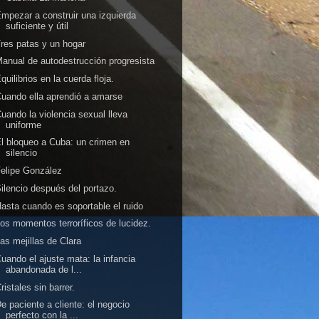
mpezar a construir una izquierda
suficiente y útil
res patas y un hogar
anual de autodestrucción progresista
quilibrios en la cuerda floja.
uando ella aprendió a amarse
uando la violencia sexual lleva
uniforme
l bloqueo a Cuba: un crimen en
silencio
elipe González
ilencio después del portazo.
asta cuando es soportable el ruido
os momentos terroríficos de lucidez.
as mejillas de Clara
uando el ajuste mata: la infancia
abandonada de l...
ristales sin barrer.
e paciente a cliente: el negocio
perfecto con la ...