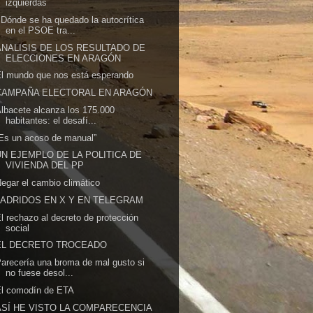
izquierdas
Dónde se ha quedado la autocrítica
en el PSOE tra...
ANALISIS DE LOS RESULTADO DE
ELECCIONES EN ARAGÓN
l mundo que nos está esperando
CAMPAÑA ELECTORAL EN ARAGÓN
lbacete alcanza los 175.000
habitantes: el desafí...
Es un acoso de manual”
UN EJEMPLO DE LA POLITICA DE
VIVIENDA DEL PP
egar el cambio climático
LADRIDOS EN X Y EN TELEGRAM
l rechazo al decreto de protección
social
EL DECRETO TROCEADO
arecería una broma de mal gusto si
no fuese desol...
El comodín de ETA
ASÍ HE VISTO LA COMPARECENCIA