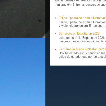
Pocas cuestiones suscitan tantas pas
inmigración. Entre las conversaciones 
Feijoo, "partícipe a título lucrativo”
Feijoo, "partícipe a título lucrativ
y violencia franquista El teólogo ..
Ser pobre en España en 2026
Los pobres en la España de 2026 
precario, protección social insufici
La memoria puede molestar, pero l
Hoy he estado escuchando en las r
golpe de estado, que no fue una di