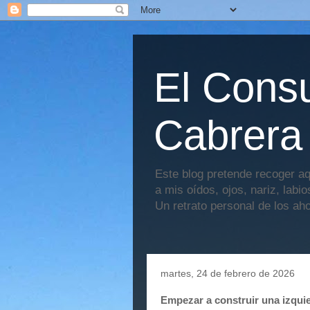
El Consu
Cabrera
Este blog pretende recoger aq
a mis oídos, ojos, nariz, labi
Un retrato personal de los ah
martes, 24 de febrero de 2026
Empezar a construir una izquier