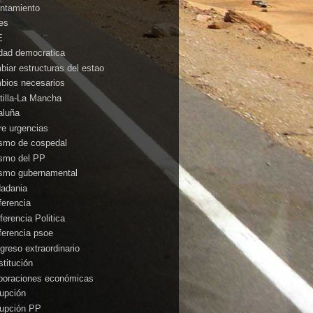
ntamiento
es
E
idad democratica
biar estructuras del estao
bios necesarios
tilla-La Mancha
aluña
rre urgencias
ismo de cospedal
ismo del PP
ismo gubernamental
dadania
ferencia
ferencia Politica
ferencia psoe
greso extraordinario
stitución
poraciones económicas
rupción
rupción PP