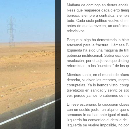
Mañana de domingo en tierras andaluz
Ness que reaparece cada cierto tiem
borrosa, siempre a contraluz, siempr
todo. Cada ciclo político vuelve el mi
antes de que la revelen, un acrónimo 
televisivos.
Porque si algo ha demostrado la histo
artesanal para la fractura. Llámese 
Izquierda ha sido una máquina de tritu
potencia institucional. Sobra esa que
resolución, por el adjetivo que disting
reformistas, a los “nuestros” de los 
Mientras tanto, en el mundo de afuer
derecha, vuelven los recortes, regres
corruptelas. Ya lo hemos visto: cong
tijeretazos en sanidad y servicios so
ver, porque ya nos lo sabemos de m
En ese escenario, la discusión obses
con un sueldo justo, un alquiler que
semanas le da bastante igual el matiz
izquierda ha convertido el detalle del
izquierda se vuelve imposible, no por