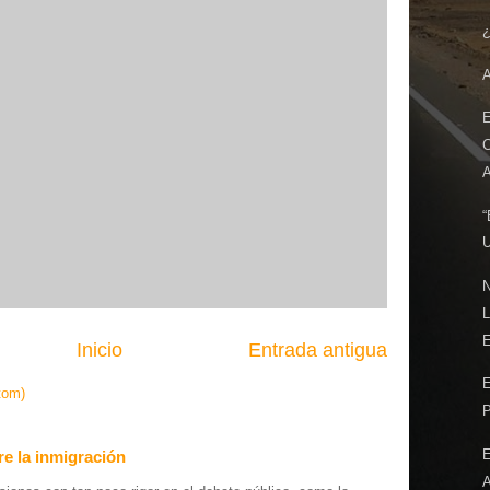
¿
E
A
“
N
E
Inicio
Entrada antigua
tom)
P
e la inmigración