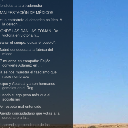
endidos a la ultraderecha
MANIFESTACIÓN DE MÉDICOS
e la catástrofe al desorden político. A
la derech...
DONDE LAS DAN LAS TOMAN. De
victoria en victoria h...
Sanar el cuerpo, cuidar el pueblo”.
adrid condecora a la fábrica del
miedo
7 muertos en campaña: Feijóo
convierte Adamuz en ...
a se nos muestra el fascismo que
nadie nombraba
eijoo y Abascal ya son hermanos
gemelos en el Reg...
uando el ego pesa más que el
socialismo
el respeto mal entendido
uerido conciudadano que votas a la
derecha o a la...
l aprendizaje pendiente de las