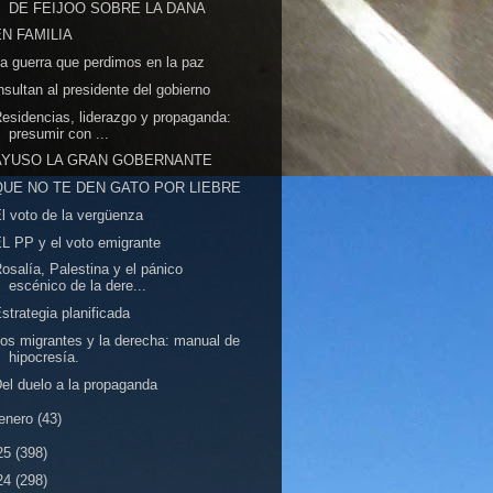
DE FEIJOO SOBRE LA DANA
EN FAMILIA
a guerra que perdimos en la paz
nsultan al presidente del gobierno
esidencias, liderazgo y propaganda:
presumir con ...
AYUSO LA GRAN GOBERNANTE
QUE NO TE DEN GATO POR LIEBRE
l voto de la vergüenza
L PP y el voto emigrante
osalía, Palestina y el pánico
escénico de la dere...
strategia planificada
os migrantes y la derecha: manual de
hipocresía.
el duelo a la propaganda
enero
(43)
25
(398)
24
(298)