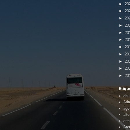
►
20
►
20
►
20
►
20
►
20
►
20
►
20
►
20
►
20
►
20
►
20
Etiqu
abu
Adm
ago
alte
arm
Ate