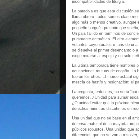
incompatibilidades de liturgia.
La paradoja es que esta discusión s
llama obrero: todos somos clase med
algo más o menos creativo, aunque 
pequeño burgués precario que sueña, 
Un país fallido en términos de concie
puramente aritmética. El otro elemen
votantes coyunturales o fans de una 
se disuelve al primer desencanto o a
exige mirarse al espejo y no solo señ
La última temporada tiene nombres 
acusaciones mutuas de engaño. La his
fueron los otros. El marco estatal si
mezcla de hastío y resignación: el p
La pregunta, entonces, no sería “por 
queremos. ¿Unidad para sumar escañ
¿O unidad evitar que la próxima olead
derechos mientras discutimos en red
Una unidad que no se base en el amo
defensa material de la mayoría: impue
públicos robustos. Una unidad que ac
diferencias que no se van a resolver,