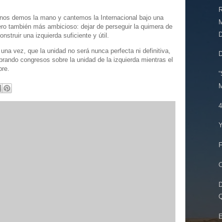
R
nos demos la mano y cantemos la Internacional bajo una
o también más ambicioso: dejar de perseguir la quimera de
D
nstruir una izquierda suficiente y útil.
una vez, que la unidad no será nunca perfecta ni definitiva,
ebrando congresos sobre la unidad de la izquierda mientras el
pre.
“
M
4
Y
F
C
D
Q
E