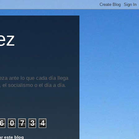
ez
za ante lo que cada día llega
 el socialismo o el día a día.
6
0
7
3
4
r este blog