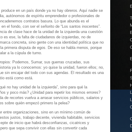
E
e produce en un país donde ya no hay obreros. Aquí nadie se
ia, autónomos de espíritu emprendedor o profesionales de
T
encadenemos contratos basura. Lo que abunda es el
M
en el fondo, con ser el señorito de “Los santos inocentes”.
ncia de clase hace de la unidad de la izquierda una cuestión
E
to es ese, la falta de ciudadanos de izquierdas, no de
C
marca concreta, sino gente con una identidad política que no
C
 la primera disputa de egos. De eso se habla menos, porque
alar a la cúpula de turno.
E
propios: Podemos, Sumar, sus guerras cruzadas, sus
toria ya lo conocemos: yo quise la unidad, fueron ellos; no,
F
gue sin encajar del todo con sus agendas. El resultado es una
S
atio está como está.
H
qué no hay unidad de la izquierda”, sino para qué la
os y poco más? ¿Unidad para repetir los mismos errores?
L
a de recortes vuelva a arrasar servicios públicos, salarios y
L
es sobre quién empezó primero la pelea?
C
r entre organizaciones, sino en un mínimo común de
stos justos, trabajo decente, vivienda habitable, servicios
C
epte de inicio que habrá desconfianzas, cicatrices y
D
 pero que sepa convivir con ellas sin convertir cada