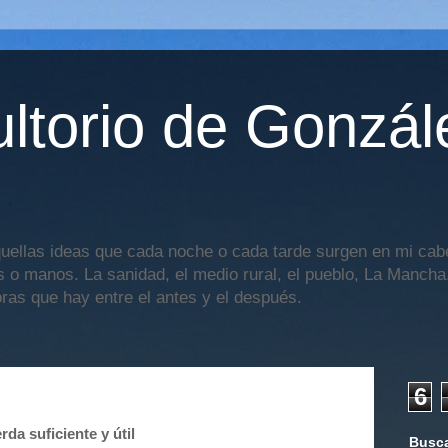
ltorio de Gonzál
uellas ideas que cada noche o cada tarde surgen en mi cabe
os o manos. La sanidad, el medio rural, el pueblo, La Mancha,
oras que hay entre el antes y el después.
6
da suficiente y útil
Busca