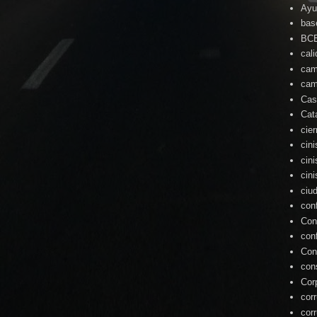
Ayu
bas
BC
cal
cam
cam
Cas
Cat
cie
cin
cin
cin
ciu
con
Con
con
Con
con
Cor
cor
cor