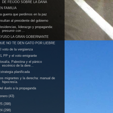
DE FEIJOO SOBRE LA DANA
EN FAMILIA
a guerra que perdimos en la paz
nsultan al presidente del gobierno
esidencias, liderazgo y propaganda:
presumir con ...
AYUSO LA GRAN GOBERNANTE
QUE NO TE DEN GATO POR LIEBRE
l voto de la vergüenza
L PP y el voto emigrante
osalía, Palestina y el pánico
escénico de la dere...
strategia planificada
os migrantes y la derecha: manual de
hipocresía.
el duelo a la propaganda
enero
(43)
25
(398)
24
(298)