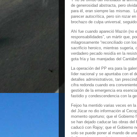
de generosidad abstracta, pero olvid
para él, eran siempre las mismas. La
parecer autocrítica, pero sin rozar
brochazo de culpa universal, seguido
Ahí fue cuando apareció Mazón (no e
responsabilidades”, un mártir que, p
milagrosamente “reconciliado con los 
sacrificio heroico, mientras sugería,
verdadero pecado residía en la resist
gota fría y las marejadas del Cantábr
La operación del PP era para la gale
líder nacional y se apuntaba con el d
detalles administrativos, tan presci
cifra redonda cuando era convenient
gestión de la emergencia era esenci
fastidio y condescendencia con la g
Feijoo ha mentido varias veces en la
del Júcar no dio información al Cecop
momento oportuno; que el Gobierno fu
se han dejado caducar las obras del 
caducó con Rajoy; que el Gobierno n
solo se puede poner al mando de un