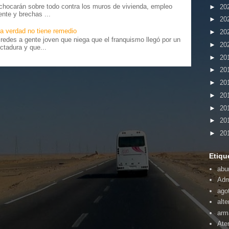
chocarán sobre todo contra los muros de vivienda, empleo
►
20
ente y brechas ...
►
20
a verdad no tiene remedio
►
20
edes a gente joven que niega que el franquismo llegó por un
►
20
ctadura y que...
►
20
►
20
►
20
►
20
►
20
►
20
►
20
Etiqu
abu
Adm
ago
alte
arm
Ate