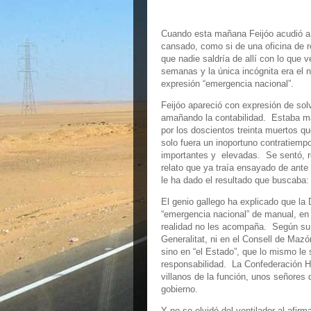
Cuando esta mañana Feijóo acudió a 
cansado, como si de una oficina de 
que nadie saldría de allí con lo que 
semanas y la única incógnita era el 
expresión “emergencia nacional”.
Feijóo apareció con expresión de solv
amañando la contabilidad. Estaba má
por los doscientos treinta muertos qu
solo fuera un inoportuno contratiemp
importantes y elevadas. Se sentó, re
relato que ya traía ensayado de ante 
le ha dado el resultado que buscaba:
El genio gallego ha explicado que la
“emergencia nacional” de manual, en 
realidad no les acompaña. Según su r
Generalitat, ni en el Consell de Maz
sino en “el Estado”, que lo mismo le s
responsabilidad. La Confederación H
villanos de la función, unos señores 
gobierno.
Y no se olvidó del ventilador al afirm