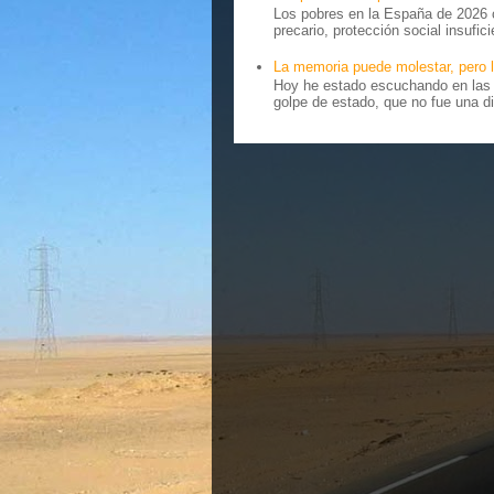
Los pobres en la España de 2026 
precario, protección social insufici
La memoria puede molestar, pero l
Hoy he estado escuchando en las r
golpe de estado, que no fue una di