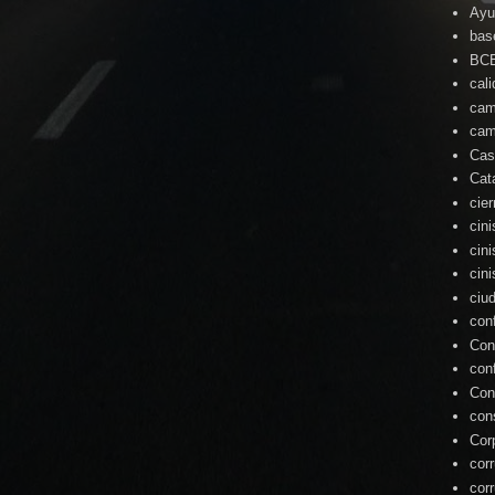
Ayu
bas
BC
cal
cam
cam
Cas
Cat
cie
cin
cin
cin
ciu
con
Con
con
Con
con
Cor
cor
cor