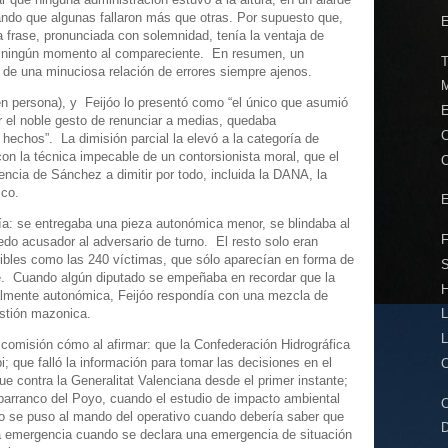
ando que algunas fallaron más que otras. Por supuesto que,
E
 frase, pronunciada con solemnidad, tenía la ventaja de
 en ningún momento al compareciente. En resumen, un
T
 de una minuciosa relación de errores siempre ajenos.
M
n persona), y Feijóo lo presentó como “el único que asumió
E
or el noble gesto de renunciar a medias, quedaba
C
hechos”. La dimisión parcial la elevó a la categoría de
 con la técnica impecable de un contorsionista moral, que el
C
encia de Sánchez a dimitir por todo, incluida la DANA, la
ico.
E
ría: se entregaba una pieza autonómica menor, se blindaba al
F
edo acusador al adversario de turno. El resto solo eran
ndibles como las 240 víctimas, que sólo aparecían en forma de
S
e. Cuando algún diputado se empeñaba en recordar que la
H
almente autonómica, Feijóo respondía con una mezcla de
estión mazonica.
L
L
 comisión cómo al afirmar: que la Confederación Hidrográfica
i; que falló la información para tomar las decisiones en el
C
e contra la Generalitat Valenciana desde el primer instante;
barranco del Poyo, cuando el estudio de impacto ambiental
C
o se puso al mando del operativo cuando debería saber que
D
a emergencia cuando se declara una emergencia de situación