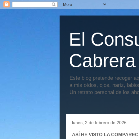
El Consu
Cabrera
Este blog pretende recoger aq
a mis oídos, ojos, nariz, labi
Un retrato personal de los ah
lunes, 2 de febrero de 2026
ASÍ HE VISTO LA COMPAREC