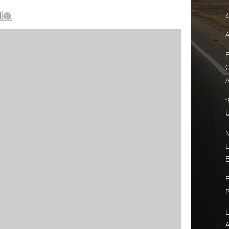
¿
E
A
“
N
E
P