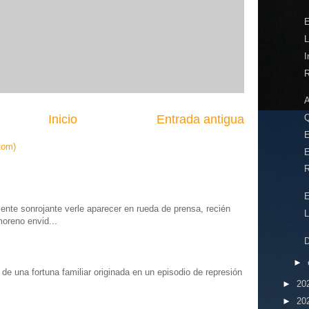
L
I
R
Inicio
Entrada antigua
E
tom)
E
R
E
te sonrojante verle aparecer en rueda de prensa, recién
L
moreno envid...
D
►
o” de una fortuna familiar originada en un episodio de represión
.
►
20
►
20