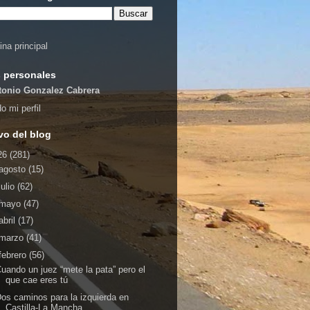
ina principal
 personales
tonio Gonzalez Cabrera
o mi perfil
vo del blog
26
(281)
agosto
(15)
julio
(62)
mayo
(47)
abril
(17)
marzo
(41)
febrero
(56)
uando un juez “mete la pata” pero el
que cae eres tú
os caminos para la izquierda en
Castilla-La Mancha