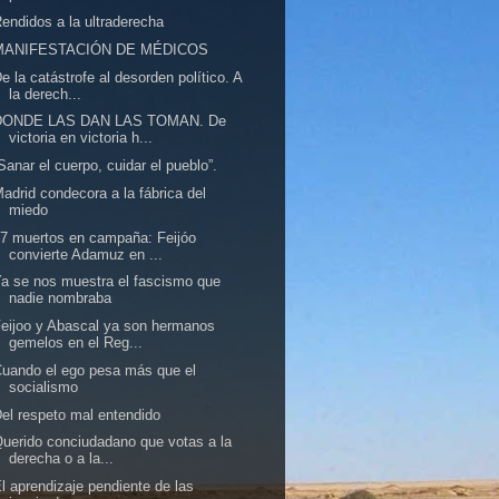
endidos a la ultraderecha
MANIFESTACIÓN DE MÉDICOS
e la catástrofe al desorden político. A
la derech...
DONDE LAS DAN LAS TOMAN. De
victoria en victoria h...
Sanar el cuerpo, cuidar el pueblo”.
adrid condecora a la fábrica del
miedo
7 muertos en campaña: Feijóo
convierte Adamuz en ...
a se nos muestra el fascismo que
nadie nombraba
eijoo y Abascal ya son hermanos
gemelos en el Reg...
uando el ego pesa más que el
socialismo
el respeto mal entendido
uerido conciudadano que votas a la
derecha o a la...
l aprendizaje pendiente de las