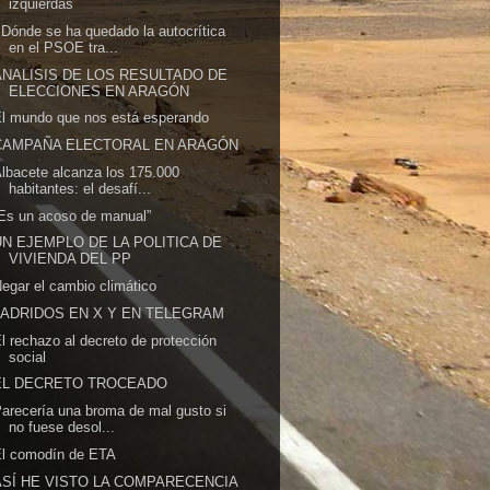
izquierdas
Dónde se ha quedado la autocrítica
en el PSOE tra...
ANALISIS DE LOS RESULTADO DE
ELECCIONES EN ARAGÓN
l mundo que nos está esperando
CAMPAÑA ELECTORAL EN ARAGÓN
lbacete alcanza los 175.000
habitantes: el desafí...
Es un acoso de manual”
UN EJEMPLO DE LA POLITICA DE
VIVIENDA DEL PP
egar el cambio climático
LADRIDOS EN X Y EN TELEGRAM
l rechazo al decreto de protección
social
EL DECRETO TROCEADO
arecería una broma de mal gusto si
no fuese desol...
El comodín de ETA
ASÍ HE VISTO LA COMPARECENCIA