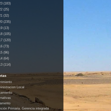
23
(183)
22
(25)
21
(32)
20
(235)
19
(13)
18
(105)
17
(120)
16
(73)
15
(96)
14
(64)
13
(114)
etas
rrimiento
inistracion Local
tamiento
rnativas
amento
nción Primaria. Gerencia integrada