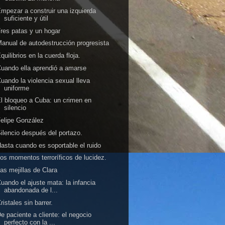
mpezar a construir una izquierda
suficiente y útil
res patas y un hogar
anual de autodestrucción progresista
quilibrios en la cuerda floja.
uando ella aprendió a amarse
uando la violencia sexual lleva
uniforme
l bloqueo a Cuba: un crimen en
silencio
elipe González
ilencio después del portazo.
asta cuando es soportable el ruido
os momentos terroríficos de lucidez.
as mejillas de Clara
uando el ajuste mata: la infancia
abandonada de l...
ristales sin barrer.
e paciente a cliente: el negocio
perfecto con la ...