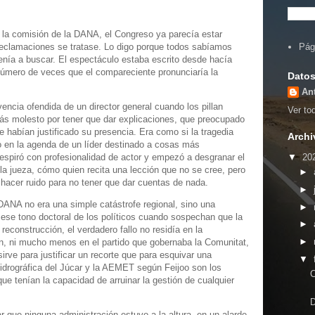
la comisión de la DANA, el Congreso ya parecía estar
reclamaciones se tratase. Lo digo porque todos sabíamos
Pág
venía a buscar. El espectáculo estaba escrito desde hacía
número de veces que el compareciente pronunciaría la
Datos
An
encia ofendida de un director general cuando los pillan
Ver tod
s molesto por tener que dar explicaciones, que preocupado
e habían justificado su presencia. Era como si la tragedia
Archi
o en la agenda de un líder destinado a cosas más
▼
20
spiró con profesionalidad de actor y empezó a desgranar el
la jueza, cómo quien recita una lección que no se cree, pero
►
 hacer ruido para no tener que dar cuentas de nada.
►
 DANA no era una simple catástrofe regional, sino una
►
ese tono doctoral de los políticos cuando sospechan que la
►
econstrucción, el verdadero fallo no residía en la
►
ón, ni mucho menos en el partido que gobernaba la Comunitat,
irve para justificar un recorte que para esquivar una
▼
idrográfica del Júcar y la AEMET según Feijoo son los
C
que tenían la capacidad de arruinar la gestión de cualquier
D
ar que ninguna administración estuvo a la altura, en un alarde