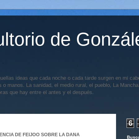
ltorio de Gonzál
uellas ideas que cada noche o cada tarde surgen en mi cabe
os o manos. La sanidad, el medio rural, el pueblo, La Mancha,
oras que hay entre el antes y el después.
6
ENCIA DE FEIJOO SOBRE LA DANA
Busca