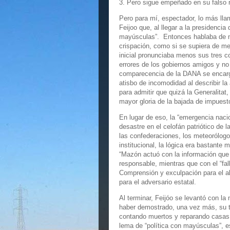
3. Pero sigue empeñado en su falso r
Pero para mí, espectador, lo más llam
Feijoo que, al llegar a la presidencia
mayúsculas”. Entonces hablaba de mod
crispación, como si se supiera de me
inicial pronunciaba menos sus tres 
errores de los gobiernos amigos y n
comparecencia de la DANA se encargó d
atisbo de incomodidad al describir l
para admitir que quizá la Generalita
mayor gloria de la bajada de impuest
En lugar de eso, la “emergencia naci
desastre en el celofán patriótico de 
las confederaciones, los meteorólogos
institucional, la lógica era bastante m
“Mazón actuó con la información que
responsable, mientras que con el “fa
Comprensión y exculpación para el a
para el adversario estatal.
Al terminar, Feijóo se levantó con l
haber demostrado, una vez más, su t
contando muertos y reparando casas.
lema de “política con mayúsculas”, e