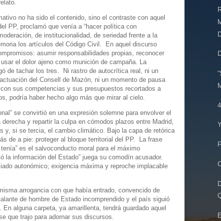
elato.
R
ativo no ha sido el contenido, sino el contraste con aquel
 del PP, proclamó que venía a “hacer política con
D
eración, de institucionalidad, de seriedad frente a la
moria los artículos del Código Civil. En aquel discurso
compromisos: asumir responsabilidades propias, reconocer
o usar el dolor ajeno como munición de campaña. La
e tachar los tres. Ni rastro de autocrítica real, ni un
“
a actuación del Consell de Mazón, ni un momento de pausa
M
t, con sus competencias y sus presupuestos recortados a
os, podría haber hecho algo más que mirar al cielo.
4
onal” se convirtió en una expresión solemne para envolver el
la derecha y repartir la culpa en cómodos plazos entre Madrid,
Y
 y, si se tercia, el cambio climático. Bajo la capa de retórica
ás de a pie: proteger al bloque territorial del PP. La frase
F
 tenía” es el salvoconducto moral para el máximo
lló la información del Estado” juega su comodín acusador.
C
liado autonómico; exigencia máxima y reproche implacable
D
a misma arrogancia con que había entrado, convencido de
Q
alante de hombre de Estado incomprendido y el país siguió
 En alguna carpeta, ya amarillenta, tendrá guardado aquel
E
se que trajo para adornar sus discursos.