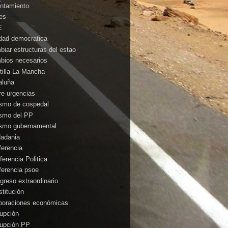
ntamiento
es
E
idad democratica
biar estructuras del estao
bios necesarios
tilla-La Mancha
aluña
rre urgencias
ismo de cospedal
ismo del PP
ismo gubernamental
dadania
ferencia
ferencia Politica
ferencia psoe
greso extraordinario
stitución
poraciones económicas
rupción
rupción PP