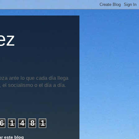
ez
za ante lo que cada día llega
 el socialismo o el día a día.
6
1
4
8
1
r este blog