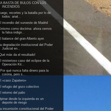
YA BASTA DE BULOS CON LOS
INCENDIOS
uego, recortes y la batalla por lo de
todos: anat...
l incendio del suroeste de Madrid
inismo como doctrina: ahora vemos
la falsa indign...
l balance del gran Alberto ayer.
a degradación institucional del Poder
Judicial en...
Qué más da el resultado!
l misterioso caso del eclipse de la
Operación Kit...
Por qué nunca falta dinero para la
corona, pero s...
l «caso Zapatero»
l refugio del gozo colectivo
l retorno del palio
pinar desde la izquierda es un
deporte de riesgo
a insumisión constitucional del Poder