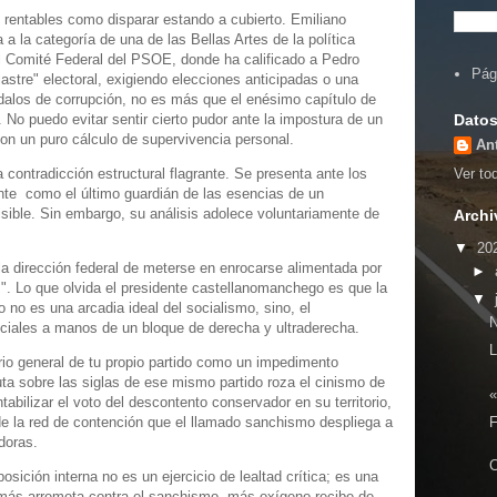
n rentables como disparar estando a cubierto. Emiliano
a la categoría de una de las Bellas Artes de la política
el Comité Federal del PSOE, donde ha calificado a Pedro
Pág
tre" electoral, exigiendo elecciones anticipadas o una
dalos de corrupción, no es más que el enésimo capítulo de
Datos
No puedo evitar sentir cierto pudor ante la impostura de un
con un puro cálculo de supervivencia personal.
An
contradicción estructural flagrante. Se presenta ante los
Ver tod
ante como el último guardián de las esencias de un
isible. Sin embargo, su análisis adolece voluntariamente de
Archi
▼
20
la dirección federal de meterse en enrocarse alimentada por
►
". Lo que olvida el presidente castellanomanchego es que la
▼
o no es una arcadia ideal del socialismo, sino, el
iales a manos de un bloque de derecha y ultraderecha.
L
ario general de tu propio partido como un impedimento
ta sobre las siglas de ese mismo partido roza el cinismo de
«
tabilizar el voto del descontento conservador en su territorio,
F
e la red de contención que el llamado sanchismo despliega a
doras.
C
osición interna no es un ejercicio de lealtad crítica; es una
más arremeta contra el sanchismo, más oxígeno recibe de