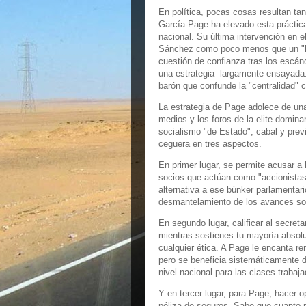
En política, pocas cosas resultan ta
García-Page ha elevado esta práctica 
nacional. Su última intervención en 
Sánchez como poco menos que un "las
cuestión de confianza tras los escán
una estrategia largamente ensayada. 
barón que confunde la "centralidad" 
La estrategia de Page adolece de una 
medios y los foros de la elite domin
socialismo "de Estado", cabal y prev
ceguera en tres aspectos.
En primer lugar, se permite acusar a 
socios que actúan como "accionistas
alternativa a ese búnker parlamentari
desmantelamiento de los avances soc
En segundo lugar, calificar al secret
mientras sostienes tu mayoría absolu
cualquier ética. A Page le encanta ren
pero se beneficia sistemáticamente d
nivel nacional para las clases trabaja
Y en tercer lugar, para Page, hacer op
póliza de seguros. Sabe que cuanto 