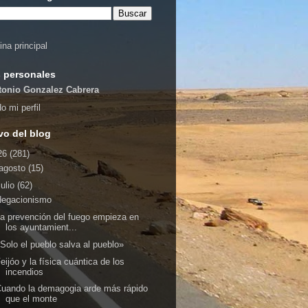
ina principal
 personales
tonio Gonzalez Cabrera
o mi perfil
vo del blog
26
(281)
agosto
(15)
julio
(62)
Negacionismo
a prevención del fuego empieza en
los ayuntamient...
Solo el pueblo salva al pueblo»
eijóo y la física cuántica de los
incendios
uando la demagogia arde más rápido
que el monte