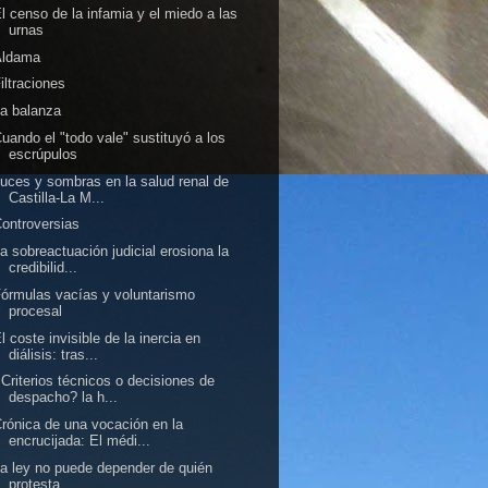
l censo de la infamia y el miedo a las
urnas
Aldama
iltraciones
a balanza
uando el "todo vale" sustituyó a los
escrúpulos
uces y sombras en la salud renal de
Castilla-La M...
ontroversias
a sobreactuación judicial erosiona la
credibilid...
órmulas vacías y voluntarismo
procesal
l coste invisible de la inercia en
diálisis: tras...
Criterios técnicos o decisiones de
despacho? la h...
rónica de una vocación en la
encrucijada: El médi...
a ley no puede depender de quién
protesta