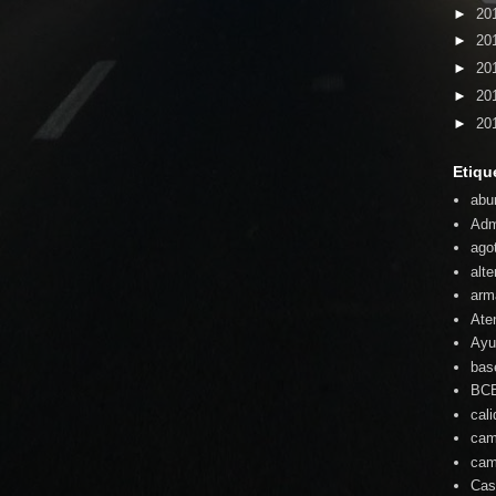
►
20
►
20
►
20
►
20
►
20
Etiqu
abu
Adm
ago
alte
arm
Ate
Ayu
bas
BC
cal
cam
cam
Cas