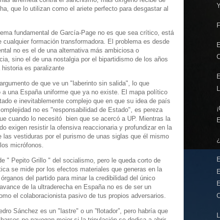
a, que lo utilizan como el ariete perfecto para desgastar al
F
blema fundamental de García-Page no es que sea crítico, está
 de cualquier formación transformadora. El problema es desde
E
ntal no es el de una alternativa más ambiciosa o
C
cia, sino el de una nostalgia por el bipartidismo de los años
historia es paralizante
E
rgumento de que ve un "laberinto sin salida", lo que
L
o a una España uniforme que ya no existe. El mapa político
tado e inevitablemente complejo que en que su idea de país
¡
omplejidad no es "responsabilidad de Estado", es pereza
rque cuando lo necesitó bien que se acercó a UP. Mientras la
E
ido exigen resistir la ofensiva reaccionaria y profundizar en la
e las vestiduras por el purismo de unas siglas que él mismo
¿
 los micrófonos.
E
e " Pepito Grillo " del socialismo, pero le queda corto de
lítica se mide por los efectos materiales que generas en la
E
s órganos del partido para minar la credibilidad del único
E
 avance de la ultraderecha en España no es de ser un
omo el colaboracionista pasivo de tus propios adversarios.
O
dro Sánchez es un "lastre" o un ”flotador”, pero habría que
L
 barcos no navegan mejor si la tripulación se dedica a abrir