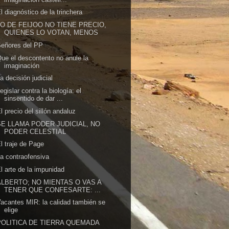
l diagnóstico de la trinchera
LO DE FEIJOO NO TIENE PRECIO,
QUIENES LO VOTAN, MENOS
eñores del PP
ue el descontento no anule la
imaginación
a decisión judicial
egislar contra la biología: el
sinsentido de dar ...
l precio del sillón andaluz
SE LLAMA PODER JUDICIAL, NO
PODER CELESTIAL
l traje de Page
a contraofensiva
l arte de la impunidad
ALBERTO; NO MIENTAS O VAS A
TENER QUE CONFESARTE: ...
acantes MIR: la calidad también se
elige
POLITICA DE TIERRA QUEMADA