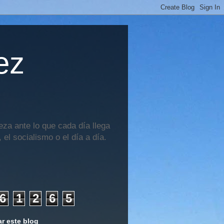
ez
za ante lo que cada día llega
 el socialismo o el día a día.
6
1
2
6
5
r este blog