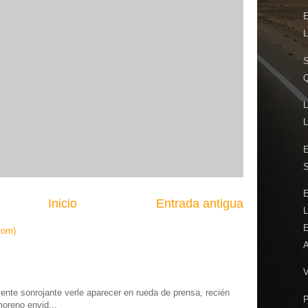
E
S
Q
L
L
E
E
Inicio
Entrada antigua
L
E
tom)
V
te sonrojante verle aparecer en rueda de prensa, recién
moreno envid...