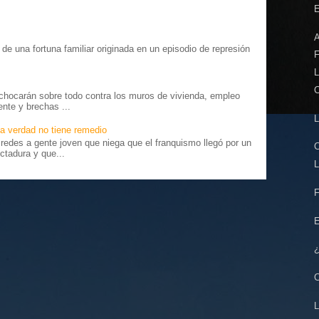
E
o” de una fortuna familiar originada en un episodio de represión
F
.
L
C
chocarán sobre todo contra los muros de vivienda, empleo
ente y brechas ...
L
a verdad no tiene remedio
edes a gente joven que niega que el franquismo llegó por un
C
ctadura y que...
L
F
E
¿
C
L