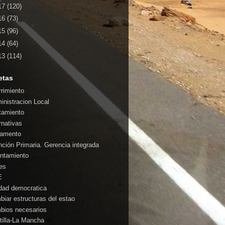
17
(120)
16
(73)
15
(96)
14
(64)
13
(114)
etas
rrimiento
inistracion Local
tamiento
rnativas
amento
nción Primaria. Gerencia integrada
ntamiento
es
E
idad democratica
biar estructuras del estao
bios necesarios
tilla-La Mancha