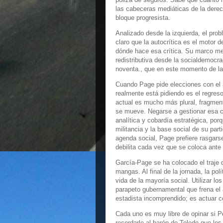
las cabeceras mediáticas de la derech
bloque progresista.
Analizado desde la izquierda, el pro
claro que la autocrítica es el motor
dónde hace esa crítica. Su marco me
redistributiva desde la socialdemocra
noventa., que en este momento de la 
Cuando Page pide elecciones con el a
realmente está pidiendo es el regres
actual es mucho más plural, fragmen
se mueve. Negarse a gestionar esa c
analítica y cobardía estratégica, po
militancia y la base social de su part
agenda social, Page prefiere rasgars
debilita cada vez que se coloca ante
García-Page se ha colocado el traje d
mangas. Al final de la jornada, la po
vida de la mayoría social. Utilizar lo
parapeto gubernamental que frena el
estadista incomprendido; es actuar c
Cada uno es muy libre de opinar si Pe
recordarle al barón de Toledo que los