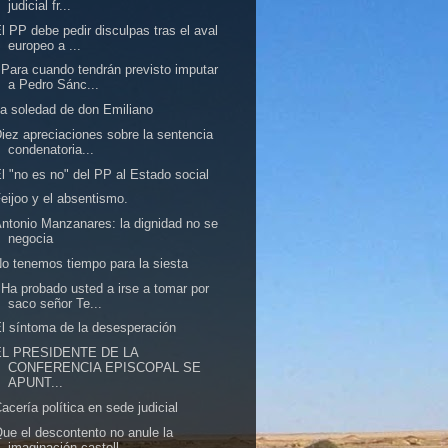
judicial fr...
l PP debe pedir disculpas tras el aval
europeo a ...
Para cuando tendrán previsto imputar
a Pedro Sánc...
a soledad de don Emiliano
iez apreciaciones sobre la sentencia
condenatoria...
l "no es no" del PP al Estado social
eijoo y el absentismo.
ntonio Manzanares: la dignidad no se
negocia
o tenemos tiempo para la siesta
Ha probado usted a irse a tomar por
saco señor Te...
l síntoma de la desesperación
EL PRESIDENTE DE LA
CONFERENCIA EPISCOPAL SE
APUNT...
acería política en sede judicial
ue el descontento no anule la
imaginación castell...