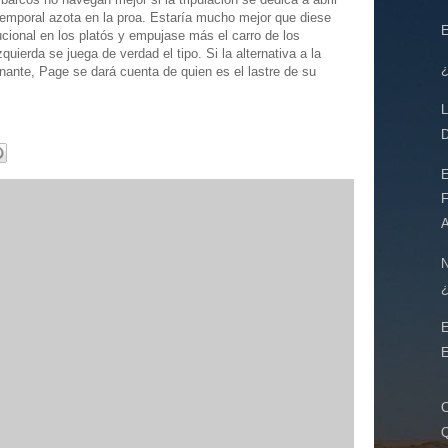
temporal azota en la proa. Estaría mucho mejor que diese
E
cional en los platós y empujase más el carro de los
uierda se juega de verdad el tipo. Si la alternativa a la
¿
ante, Page se dará cuenta de quien es el lastre de su
L
D
E
F
A
N
¿
E
C
Q