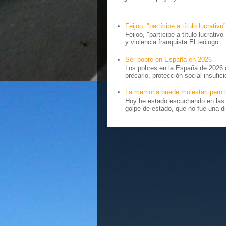
Feijoo, "partícipe a título lucrativo”
Feijoo, "partícipe a título lucrativ
y violencia franquista El teólogo ..
Ser pobre en España en 2026
Los pobres en la España de 2026 
precario, protección social insufici
La memoria puede molestar, pero l
Hoy he estado escuchando en las r
golpe de estado, que no fue una di