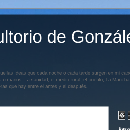
ltorio de Gonzál
uellas ideas que cada noche o cada tarde surgen en mi cabe
os o manos. La sanidad, el medio rural, el pueblo, La Mancha,
oras que hay entre el antes y el después.
6
Busca