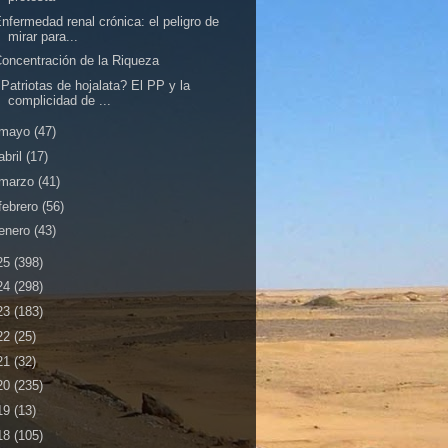
nfermedad renal crónica: el peligro de
mirar para...
oncentración de la Riqueza
Patriotas de hojalata? El PP y la
complicidad de ...
mayo
(47)
abril
(17)
marzo
(41)
febrero
(56)
enero
(43)
25
(398)
24
(298)
23
(183)
22
(25)
21
(32)
20
(235)
19
(13)
18
(105)