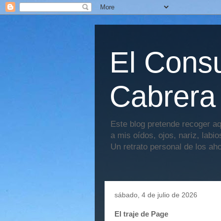
El Consu
Cabrera
Este blog pretende recoger aq
a mis oídos, ojos, nariz, labi
Un retrato personal de los ah
sábado, 4 de julio de 2026
El traje de Page