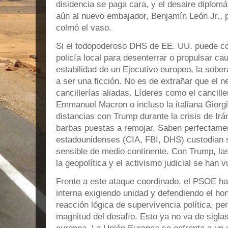
disidencia se paga cara, y el desaire diplomá
aún al nuevo embajador, Benjamín León Jr., p
colmó el vaso.
Si el todopoderoso DHS de EE. UU. puede col
policía local para desenterrar o propulsar ca
estabilidad de un Ejecutivo europeo, la sobe
a ser una ficción. No es de extrañar que el 
cancillerías aliadas. Líderes como el cancill
Emmanuel Macron o incluso la italiana Giorg
distancias con Trump durante la crisis de Ir
barbas puestas a remojar. Saben perfectame
estadounidenses (CIA, FBI, DHS) custodian 
sensible de medio continente. Con Trump, las 
la geopolítica y el activismo judicial se han 
Frente a este ataque coordinado, el PSOE ha
interna exigiendo unidad y defendiendo el ho
reacción lógica de supervivencia política, pe
magnitud del desafío. Esto ya no va de sigla