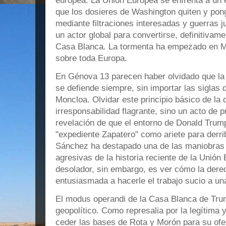
europea. La Unión Europea se enfrenta a un 
que los dosieres de Washington quiten y pon
mediante filtraciones interesadas y guerras j
un actor global para convertirse, definitivamen
Casa Blanca. La tormenta ha empezado en Mad
sobre toda Europa.
En Génova 13 parecen haber olvidado que la 
se defiende siempre, sin importar las siglas 
Moncloa. Olvidar este principio básico de la
irresponsabilidad flagrante, sino un acto de 
revelación de que el entorno de Donald Trump
"expediente Zapatero" como ariete para derri
Sánchez ha destapado una de las maniobras 
agresivas de la historia reciente de la Unió
desolador, sin embargo, es ver cómo la dere
entusiasmada a hacerle el trabajo sucio a un
El modus operandi de la Casa Blanca de Tru
geopolítico. Como represalia por la legítima 
ceder las bases de Rota y Morón para su ofen