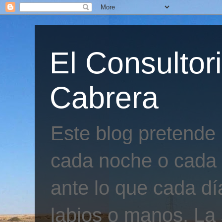
El Consultor
Cabrera
Este blog pretende
cada noche o cada 
ante lo que cada día
labios o manos. La 