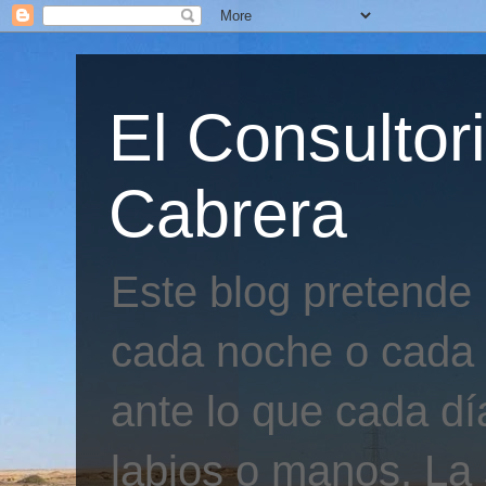
El Consultor
Cabrera
Este blog pretende
cada noche o cada 
ante lo que cada día
labios o manos. La 