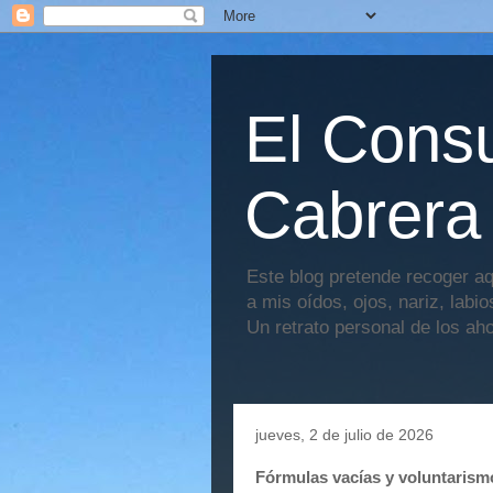
El Consu
Cabrera
Este blog pretende recoger aq
a mis oídos, ojos, nariz, labi
Un retrato personal de los ah
jueves, 2 de julio de 2026
Fórmulas vacías y voluntarism