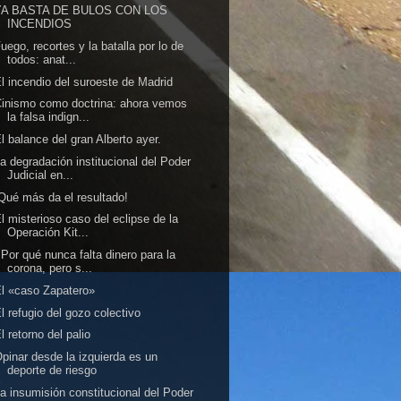
YA BASTA DE BULOS CON LOS
INCENDIOS
uego, recortes y la batalla por lo de
todos: anat...
l incendio del suroeste de Madrid
inismo como doctrina: ahora vemos
la falsa indign...
l balance del gran Alberto ayer.
a degradación institucional del Poder
Judicial en...
Qué más da el resultado!
l misterioso caso del eclipse de la
Operación Kit...
Por qué nunca falta dinero para la
corona, pero s...
l «caso Zapatero»
l refugio del gozo colectivo
l retorno del palio
pinar desde la izquierda es un
deporte de riesgo
a insumisión constitucional del Poder