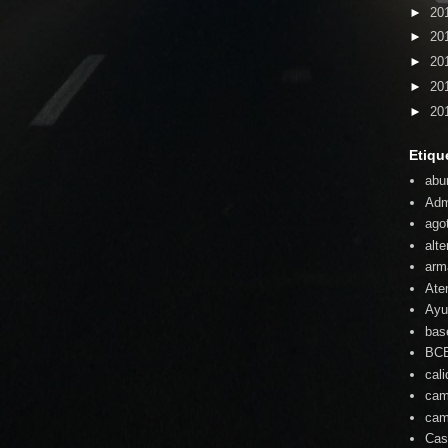
►
20
►
20
►
20
►
20
►
20
Etiqu
abu
Adm
ago
alte
arm
Ate
Ayu
bas
BC
cal
cam
cam
Cas