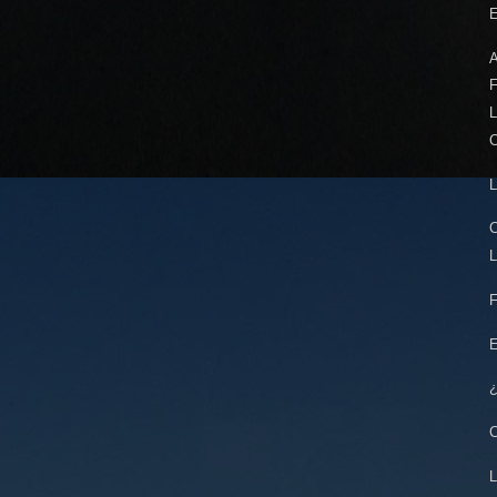
E
F
L
C
L
C
L
F
E
¿
C
L