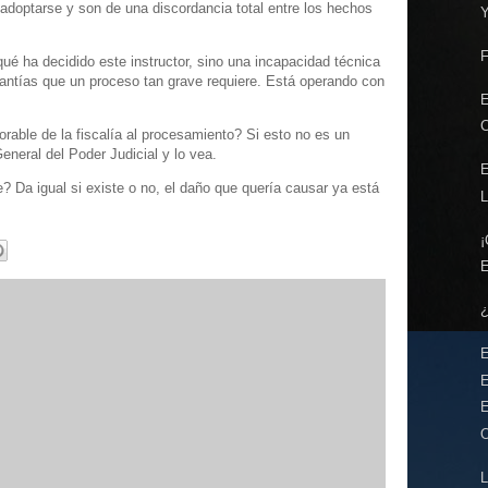
 adoptarse y son de una discordancia total entre los hechos
F
ué ha decidido este instructor, sino una incapacidad técnica
antías que un proceso tan grave requiere. Está operando con
E
C
orable de la fiscalía al procesamiento? Si esto no es un
General del Poder Judicial y lo vea.
E
 Da igual si existe o no, el daño que quería causar ya está
L
¡
E
¿
E
E
E
O
L