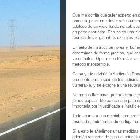
Que me corrija cualquier experto en 
procesal penal no admite voluntarismo
adolece de un vicio fundamental: sust
en parte abstracta. Eso no es una si
técnica de las garantías exigibles pa
Un auto de instrucción no es el borr
determinar, de forma precisa, qué he
verosímiles. Operar con fórmulas am
método insostenible.
Como ya le advirtió la Audiencia Prov
una no determinación de los indicios
vulnerable, y se expone a una revoca
No menos llamativo, por no decir esc
jurado popular. Me parece que para e
importada por injustificada e insufic
Todo apunta a una maniobra de arquit
resultado predeterminado en lugar de
Si a esto le añadimos unas medidas 
además vulneran de paso el principio