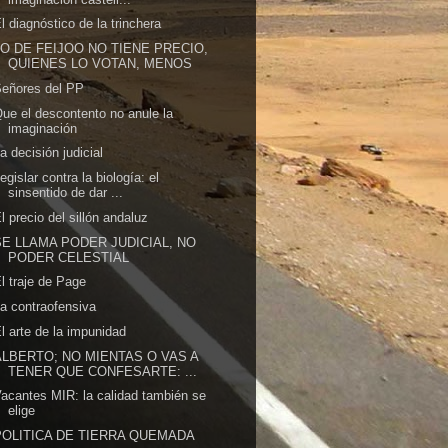
l diagnóstico de la trinchera
LO DE FEIJOO NO TIENE PRECIO,
QUIENES LO VOTAN, MENOS
eñores del PP
ue el descontento no anule la
imaginación
a decisión judicial
egislar contra la biología: el
sinsentido de dar ...
l precio del sillón andaluz
SE LLAMA PODER JUDICIAL, NO
PODER CELESTIAL
l traje de Page
a contraofensiva
l arte de la impunidad
ALBERTO; NO MIENTAS O VAS A
TENER QUE CONFESARTE: ...
acantes MIR: la calidad también se
elige
POLITICA DE TIERRA QUEMADA