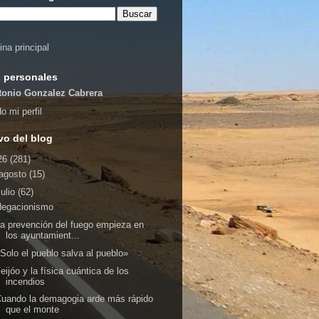
ina principal
 personales
tonio Gonzalez Cabrera
o mi perfil
vo del blog
26
(281)
agosto
(15)
julio
(62)
Negacionismo
a prevención del fuego empieza en
los ayuntamient...
Solo el pueblo salva al pueblo»
eijóo y la física cuántica de los
incendios
uando la demagogia arde más rápido
que el monte