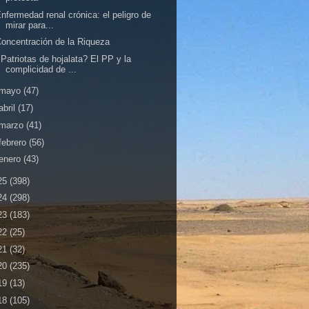
nfermedad renal crónica: el peligro de
mirar para...
oncentración de la Riqueza
Patriotas de hojalata? El PP y la
complicidad de ...
mayo
(47)
abril
(17)
marzo
(41)
febrero
(56)
enero
(43)
25
(398)
24
(298)
23
(183)
22
(25)
21
(32)
20
(235)
19
(13)
18
(105)