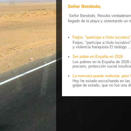
Señor Bendodo,
Señor Bendodo, Resulta verdaderamen
llegado de la playa y ostentando un 
Feijoo, "partícipe a título lucrativo”
Feijoo, "partícipe a título lucrativ
y violencia franquista El teólogo ..
Ser pobre en España en 2026
Los pobres en la España de 2026 
precario, protección social insufici
La memoria puede molestar, pero l
Hoy he estado escuchando en las r
golpe de estado, que no fue una di