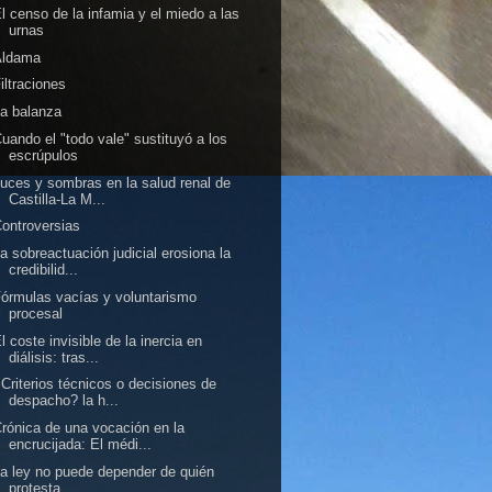
l censo de la infamia y el miedo a las
urnas
Aldama
iltraciones
a balanza
uando el "todo vale" sustituyó a los
escrúpulos
uces y sombras en la salud renal de
Castilla-La M...
ontroversias
a sobreactuación judicial erosiona la
credibilid...
órmulas vacías y voluntarismo
procesal
l coste invisible de la inercia en
diálisis: tras...
Criterios técnicos o decisiones de
despacho? la h...
rónica de una vocación en la
encrucijada: El médi...
a ley no puede depender de quién
protesta