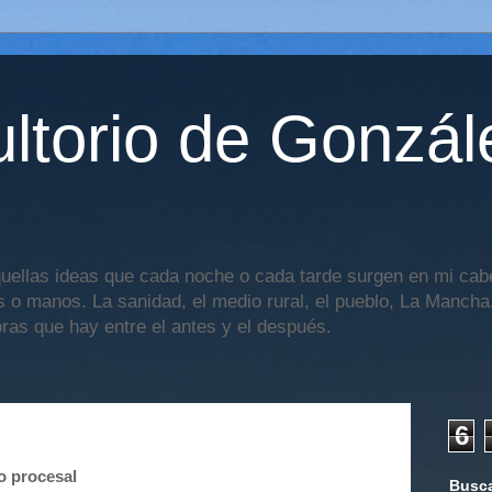
ltorio de Gonzál
uellas ideas que cada noche o cada tarde surgen en mi cabe
os o manos. La sanidad, el medio rural, el pueblo, La Mancha,
oras que hay entre el antes y el después.
6
o procesal
Busca