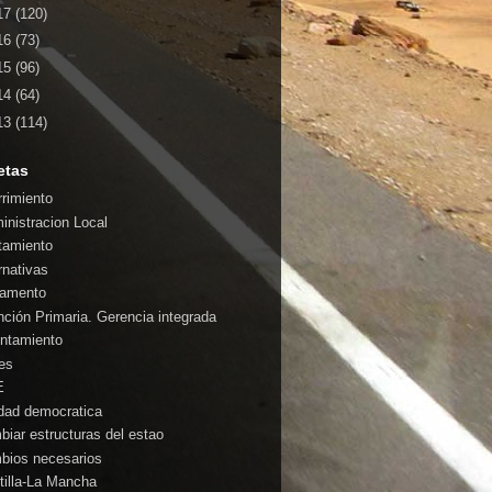
17
(120)
16
(73)
15
(96)
14
(64)
13
(114)
etas
rrimiento
inistracion Local
tamiento
rnativas
amento
nción Primaria. Gerencia integrada
ntamiento
es
E
idad democratica
biar estructuras del estao
bios necesarios
tilla-La Mancha