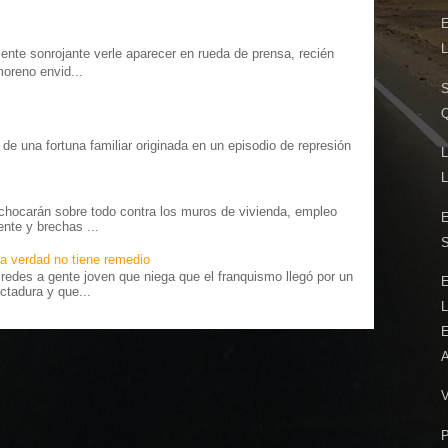
E
te sonrojante verle aparecer en rueda de prensa, recién
moreno envid...
S
Q
o” de una fortuna familiar originada en un episodio de represión
L
.
L
chocarán sobre todo contra los muros de vivienda, empleo
E
ente y brechas ...
a verdad no tiene remedio
edes a gente joven que niega que el franquismo llegó por un
E
ctadura y que...
L
E
V