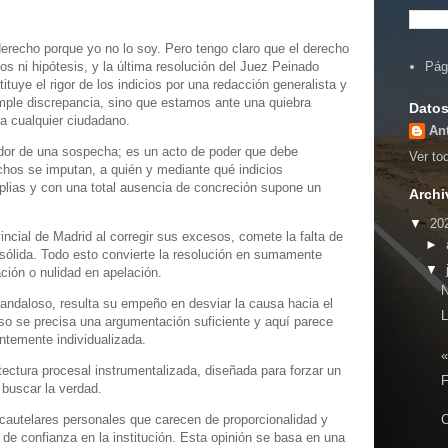
derecho porque yo no lo soy. Pero tengo claro que el derecho
s ni hipótesis, y la última resolución del Juez Peinado
Pág
ituye el rigor de los indicios por una redacción generalista y
mple discrepancia, sino que estamos ante una quiebra
Datos
ra cualquier ciudadano.
An
ador de una sospecha; es un acto de poder que debe
Ver tod
chos se imputan, a quién y mediante qué indicios
plias y con una total ausencia de concreción supone un
Archi
▼
20
incial de Madrid al corregir sus excesos, comete la falta de
►
 sólida. Todo esto convierte la resolución en sumamente
▼
ción o nulidad en apelación.
andaloso, resulta su empeño en desviar la causa hacia el
L
so se precisa una argumentación suficiente y aquí parece
ientemente individualizada.
«
ectura procesal instrumentalizada, diseñada para forzar un
F
 buscar la verdad.
cautelares personales que carecen de proporcionalidad y
C
 de confianza en la institución. Esta opinión se basa en una