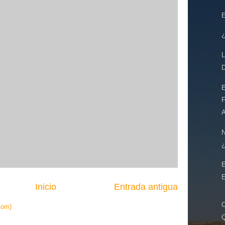
E
¿
L
D
E
F
A
N
¿
E
Inicio
Entrada antigua
C
tom)
Q