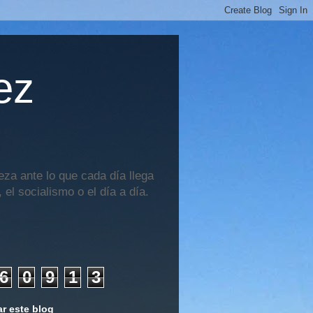
ez
za ante lo que cada día llega
 el socialismo o el día a día.
6
0
9
1
3
r este blog