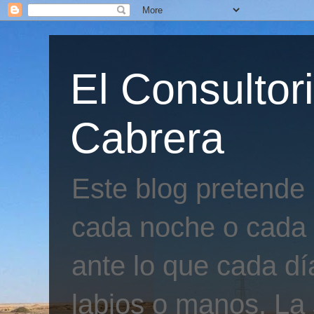
El Consultor
Cabrera
Este blog pretende
cada noche o cada 
ante lo que cada día
labios o manos. La 