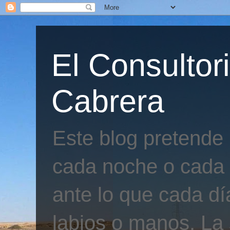
El Consultor
Cabrera
Este blog pretende
cada noche o cada 
ante lo que cada día
labios o manos. La 