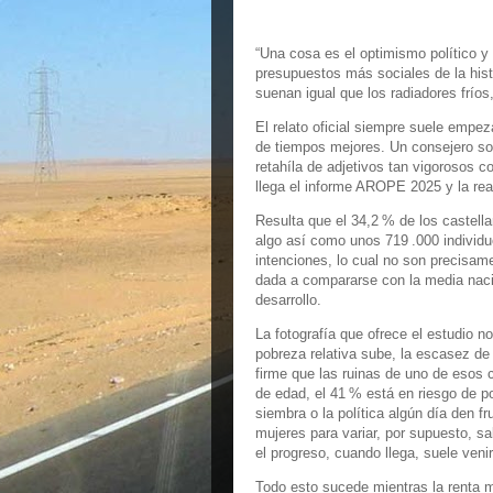
“Una cosa es el optimismo político y 
presupuestos más sociales de la histo
suenan igual que los radiadores fríos,
El relato oficial siempre suele empe
de tiempos mejores. Un consejero so
retahíla de adjetivos tan vigorosos 
llega el informe AROPE 2025 y la rea
Resulta que el 34,2 % de los castell
algo así como unos 719 .000 individuo
intenciones, lo cual no son precisame
dada a compararse con la media nacio
desarrollo.
La fotografía que ofrece el estudio n
pobreza relativa sube, la escasez de
firme que las ruinas de uno de esos c
de edad, el 41 % está en riesgo de p
siembra o la política algún día den fr
mujeres para variar, por supuesto, s
el progreso, cuando llega, suele veni
Todo esto sucede mientras la renta m