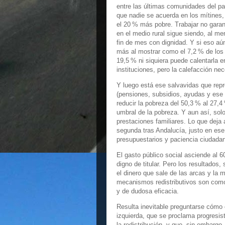
entre las últimas comunidades del pa
que nadie se acuerda en los mítines
el 20 % más pobre. Trabajar no garant
en el medio rural sigue siendo, al me
fin de mes con dignidad. Y si eso aú
más al mostrar como el 7,2 % de los 
19,5 % ni siquiera puede calentarla e
instituciones, pero la calefacción ne
Y luego está ese salvavidas que repr
(pensiones, subsidios, ayudas y ese 
reducir la pobreza del 50,3 % al 27,4 
umbral de la pobreza. Y aun así, sol
prestaciones familiares. Lo que deja 
segunda tras Andalucía, justo en ese
presupuestarios y paciencia ciudada
El gasto público social asciende al 
digno de titular. Pero los resultados
el dinero que sale de las arcas y la 
mecanismos redistributivos son como
y de dudosa eficacia.
Resulta inevitable preguntarse cómo 
izquierda, que se proclama progresist
la redistribución, y que, sin embargo