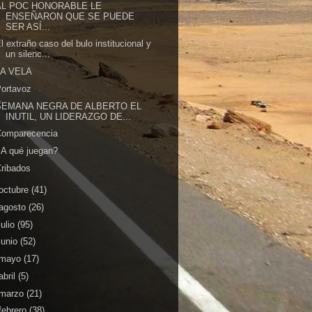
AL POC HONORABLE LE
ENSEÑARON QUE SE PUEDE
SER ASÍ...
l extraño caso del bulo institucional y
un silenc...
LA VELA
ortavoz
SEMANA NEGRA DE ALBERTO EL
INUTIL, UN LIDERAZGO DE...
Comparecencia
A qué juegan?
ribados
octubre
(41)
agosto
(26)
julio
(95)
junio
(52)
mayo
(17)
abril
(5)
marzo
(21)
febrero
(38)