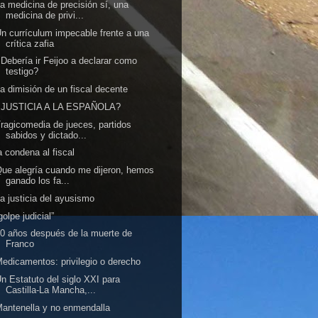
a medicina de precisión sí, una
medicina de privi...
n currículum impecable frente a una
crítica zafia
Debería ir Feijoo a declarar como
testigo?
a dimisión de un fiscal decente
¿JUSTICIA A LA ESPAÑOLA?
ragicomedia de jueces, partidos
sabidos y dictado...
a condena al fiscal
ue alegría cuando me dijeron, hemos
ganado los fa...
a justicia del ayusismo
golpe judicial”
0 años después de la muerte de
Franco
edicamentos: privilegio o derecho
n Estatuto del siglo XXI para
Castilla‑La Mancha,...
antenella y no enmendalla