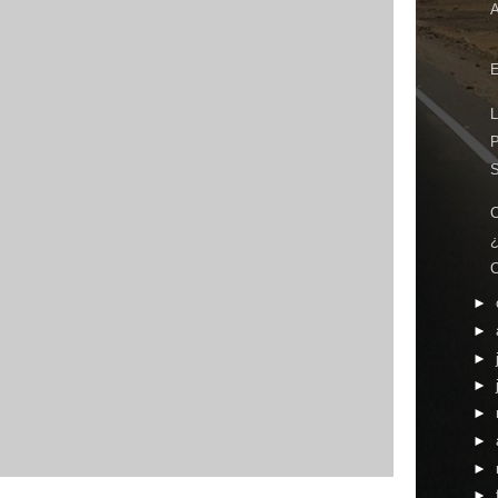
E
P
¿
C
►
►
►
►
►
►
►
►