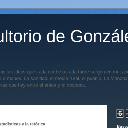
ltorio de Gonzál
uellas ideas que cada noche o cada tarde surgen en mi cabe
os o manos. La sanidad, el medio rural, el pueblo, La Mancha,
oras que hay entre el antes y el después.
6
5
tadísticas y la retórica
Busca