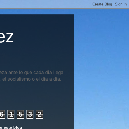
ez
za ante lo que cada día llega
 el socialismo o el día a día.
6
1
5
3
2
r este blog