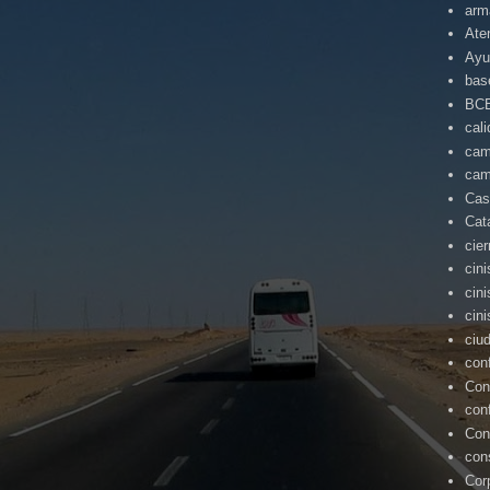
arm
Ate
Ayu
bas
BC
cal
cam
cam
Cas
Cat
cie
cin
cin
cin
ciu
con
Con
con
Con
con
Cor