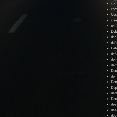
cor
cor
Cos
cre
cris
Deb
dec
def
Def
defi
defi
dem
Dem
dem
Dem
Dep
der
Der
desa
des
des