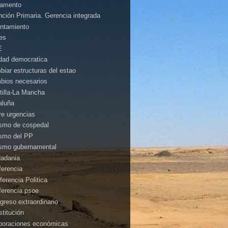
amento
nción Primaria. Gerencia integrada
ntamiento
es
E
idad democratica
biar estructuras del estao
bios necesarios
tilla-La Mancha
aluña
rre urgencias
ismo de cospedal
ismo del PP
ismo gubernamental
dadania
ferencia
ferencia Politica
ferencia psoe
greso extraordinario
stitución
poraciones económicas