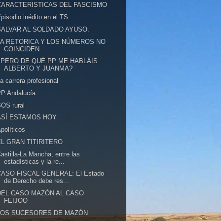
CARACTERISTICAS DEL FASCISMO
pisodio inédito en el TS
SALVAR AL SOLDADO AYUSO.
LA RETORICA Y LOS NÚMEROS NO
COINCIDEN
¿PERO DE QUÉ PP ME HABLÁIS
ALBERTO Y JUANMA?
a carrera profesional
PP Andalucía
OS rural
ASÍ ESTAMOS HOY
políticos
EL GRAN TITIRITERO
astilla-La Mancha, entre las
estadísticas y la re...
CASO FISCAL GENERAL: El Estado
de Derecho debe res...
DEL CASO MAZÓN AL CASO
FEIJOO
LOS SUCESORES DE MAZÓN