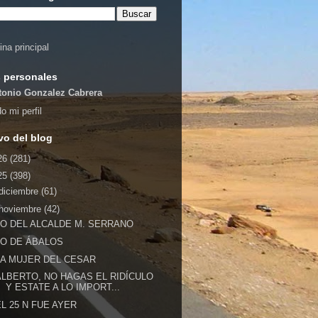
ina principal
 personales
tonio Gonzalez Cabrera
o mi perfil
vo del blog
26
(281)
25
(398)
diciembre
(61)
noviembre
(42)
LO DEL ALCALDE M. SERRANO
LO DE ÁBALOS
LA MUJER DEL CESAR
ALBERTO, NO HAGAS EL RIDÍCULO
Y ESTATE A LO IMPORT...
EL 25 N FUE AYER