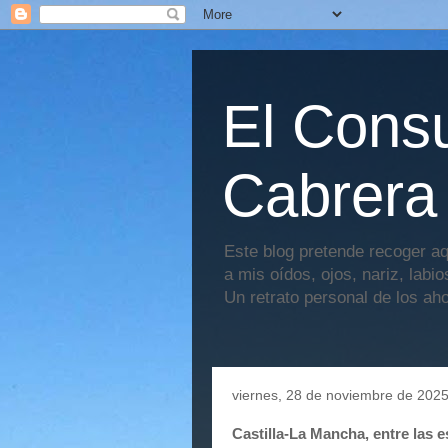
El Consu
Cabrera
Este blog pretende recoger aq
a mis oídos, ojos, nariz, labi
Un retrato personal de los ah
viernes, 28 de noviembre de 202
Castilla-La Mancha, entre las es