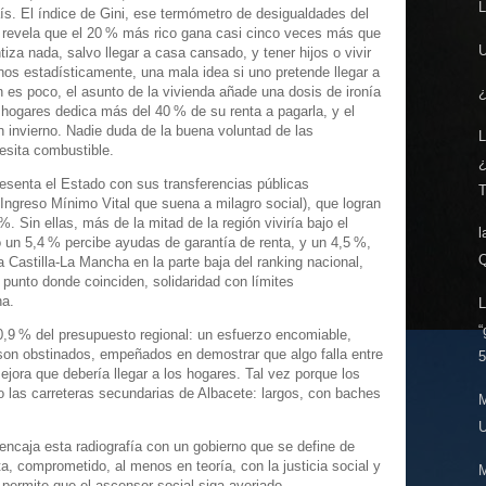
L
ís. El índice de Gini, ese termómetro de desigualdades del
, revela que el 20 % más rico gana casi cinco veces más que
U
iza nada, salvo llegar a casa cansado, y tener hijos o vivir
nos estadísticamente, una mala idea si uno pretende llegar a
n es poco, el asunto de la vivienda añade una dosis de ironía
¿
hogares dedica más del 40 % de su renta a pagarla, y el
n invierno. Nadie duda de la buena voluntad de las
L
cesita combustible.
esenta el Estado con sus transferencias públicas
T
Ingreso Mínimo Vital que suena a milagro social), que logran
%. Sin ellas, más de la mitad de la región viviría bajo el
l
o un 5,4 % percibe ayudas de garantía de renta, y un 4,5 %,
Q
a Castilla-La Mancha en la parte baja del ranking nacional,
 punto donde coinciden, solidaridad con límites
na.
L
“
60,9 % del presupuesto regional: un esfuerzo encomiable,
, son obstinados, empeñados en demostrar que algo falla entre
5
mejora que debería llegar a los hogares. Tal vez porque los
 las carreteras secundarias de Albacete: largos, con baches
M
U
encaja esta radiografía con un gobierno que se define de
a, comprometido, al menos en teoría, con la justicia social y
M
, permite que el ascensor social siga averiado