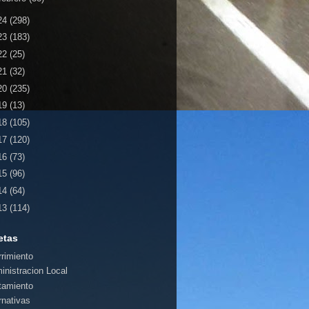
24
(298)
23
(183)
22
(25)
21
(32)
20
(235)
19
(13)
18
(105)
17
(120)
16
(73)
15
(96)
14
(64)
13
(114)
etas
rrimiento
inistracion Local
tamiento
rnativas