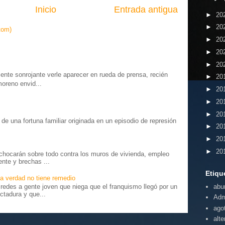
Inicio
Entrada antigua
►
20
►
20
tom)
►
20
►
20
►
20
te sonrojante verle aparecer en rueda de prensa, recién
►
20
moreno envid...
►
20
►
20
►
20
o” de una fortuna familiar originada en un episodio de represión
►
20
.
►
20
►
20
chocarán sobre todo contra los muros de vivienda, empleo
ente y brechas ...
Etiqu
a verdad no tiene remedio
abu
edes a gente joven que niega que el franquismo llegó por un
ctadura y que...
Adm
ago
alte