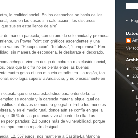
otra, la realidad social. En los despachos se habla de 'los
ria', pero en las casas sin calefacción, los discursos
Pág
 que suelen estar llenos de aire”
Datos
zar de manera parecida, con un aire de solemnidad y promesa
An
nriente, un Power Point con gráficos ascendentes y una
como vacíos: “Recuperación”, “fortaleza”, “compromiso”. Pero
Ver tod
lidad, sin manera de esconderla, le desbarata el decorado.
Archi
anomanchegos vive en riesgo de pobreza o exclusión social,
s, para que la cifra no se pierda entre las buenas
►
20
nte cuatro gatos ni una minucia estadística. La región, tan
▼
20
nal, solo logra superar a Andalucía, y no precisamente en
►
▼
o necesita que uno sea estadístico para entenderla: la
 empleo se acentúa y la carencia material sigue igual de
astillos calatravos de nuestra geografía. Entre los menores
obreza, y en el medio rural, donde aún se confía en que la
uto, el 36 % de las personas vive al borde de ella. Las
alen peor paradas: 2,1 puntos más de vulnerabilidad, porque
r siempre con un reparto desigual.
edia, 12. 357 euros, nos mantiene a Castilla-La Mancha