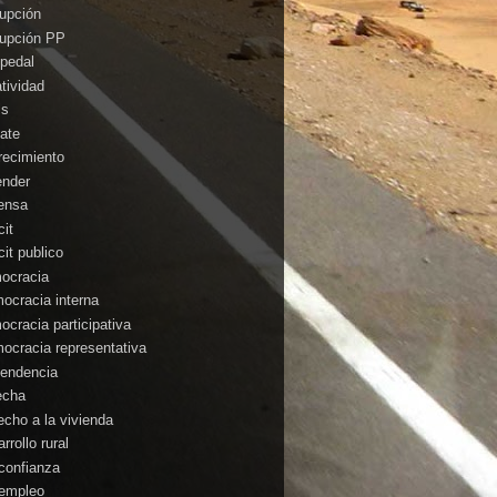
rupción
rupción PP
pedal
atividad
is
ate
recimiento
ender
ensa
cit
cit publico
ocracia
ocracia interna
ocracia participativa
ocracia representativa
endencia
echa
echo a la vivienda
rrollo rural
confianza
empleo