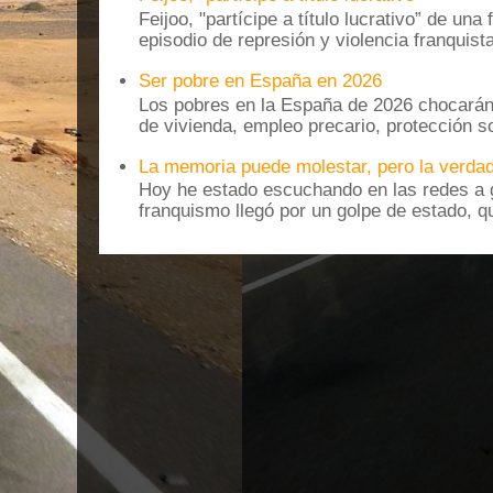
Feijoo, "partícipe a título lucrativo” de una
episodio de represión y violencia franquista
Ser pobre en España en 2026
Los pobres en la España de 2026 chocarán
de vivienda, empleo precario, protección soc
La memoria puede molestar, pero la verdad
Hoy he estado escuchando en las redes a g
franquismo llegó por un golpe de estado, qu