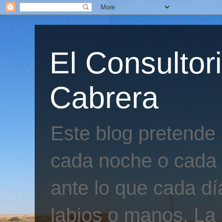
El Consultor
Cabrera
Este blog pretende
cada noche o cada 
ante lo que cada día
labios o manos. La 