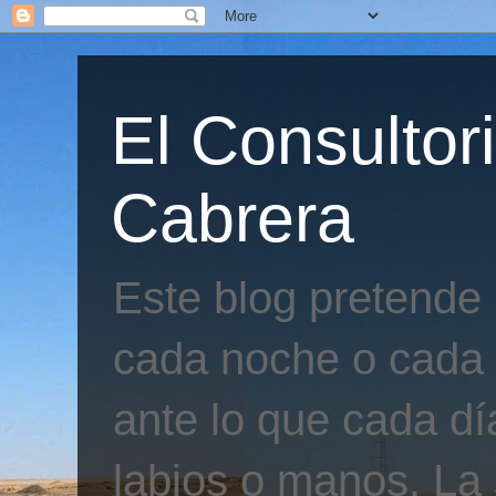
El Consultor
Cabrera
Este blog pretende
cada noche o cada 
ante lo que cada día
labios o manos. La 