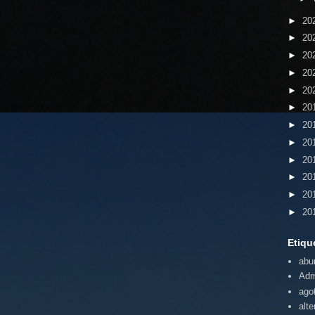
►
20
►
20
►
20
►
20
►
20
►
20
►
20
►
20
►
20
►
20
►
20
►
20
Etiqu
abu
Adm
ago
alte