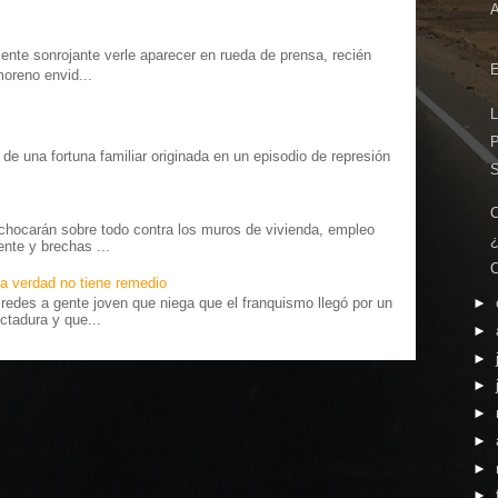
te sonrojante verle aparecer en rueda de prensa, recién
E
moreno envid...
P
o” de una fortuna familiar originada en un episodio de represión
.
chocarán sobre todo contra los muros de vivienda, empleo
¿
ente y brechas ...
C
a verdad no tiene remedio
edes a gente joven que niega que el franquismo llegó por un
►
ctadura y que...
►
►
►
►
►
►
►