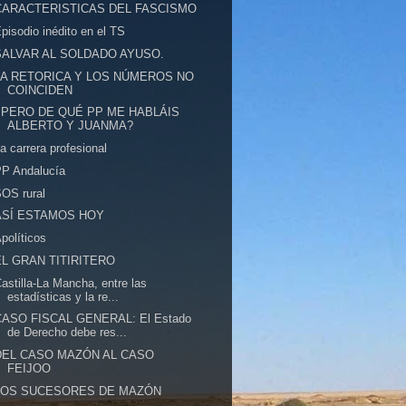
CARACTERISTICAS DEL FASCISMO
pisodio inédito en el TS
SALVAR AL SOLDADO AYUSO.
LA RETORICA Y LOS NÚMEROS NO
COINCIDEN
¿PERO DE QUÉ PP ME HABLÁIS
ALBERTO Y JUANMA?
a carrera profesional
PP Andalucía
OS rural
ASÍ ESTAMOS HOY
políticos
EL GRAN TITIRITERO
astilla-La Mancha, entre las
estadísticas y la re...
CASO FISCAL GENERAL: El Estado
de Derecho debe res...
DEL CASO MAZÓN AL CASO
FEIJOO
LOS SUCESORES DE MAZÓN