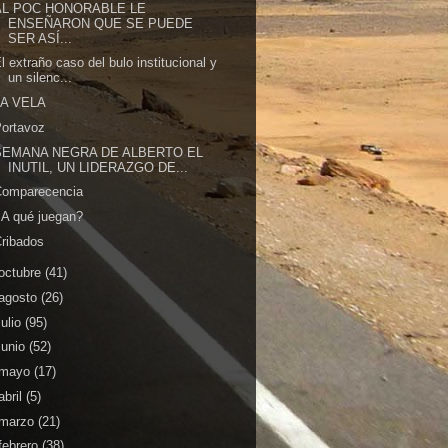
AL POC HONORABLE LE
ENSEÑARON QUE SE PUEDE
SER ASÍ...
l extraño caso del bulo institucional y
un silenc...
LA VELA
ortavoz
SEMANA NEGRA DE ALBERTO EL
INUTIL, UN LIDERAZGO DE...
Comparecencia
A qué juegan?
ribados
octubre
(41)
agosto
(26)
julio
(95)
junio
(52)
mayo
(17)
abril
(5)
marzo
(21)
febrero
(38)