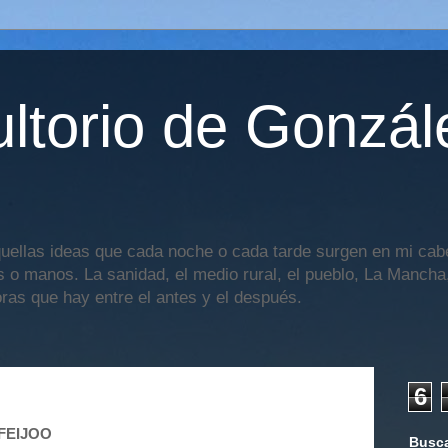
ltorio de Gonzál
uellas ideas que cada noche o cada tarde surgen en mi cabe
os o manos. La sanidad, el medio rural, el pueblo, La Mancha,
oras que hay entre el antes y el después.
6
FEIJOO
Busca