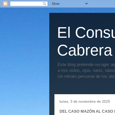
El Consu
Cabrera
Este blog pretende recoger aq
a mis oídos, ojos, nariz, labi
Un retrato personal de los ah
lunes, 3 de noviembre de 2025
DEL CASO MAZÓN AL CASO 