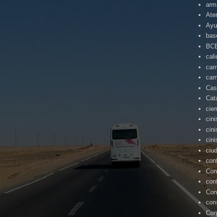
arm
Ate
Ayu
bas
BC
cal
cam
cam
Cas
Cat
cie
cin
cin
cin
ciu
con
Con
con
Con
con
Cor