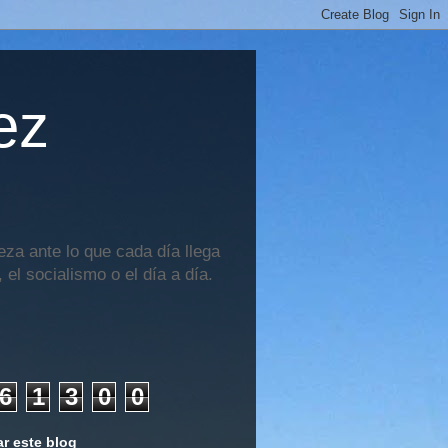
ez
za ante lo que cada día llega
 el socialismo o el día a día.
6
1
3
0
0
r este blog