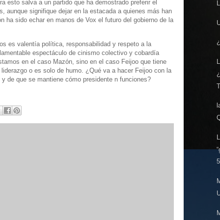
era esto salva a un partido que ha demostrado preferir el
L
ilas, aunque signifique dejar en la estacada a quienes más han
n ha sido echar en manos de Vox el futuro del gobierno de la
U
¿
 es valentía política, responsabilidad y respeto a la
 lamentable espectáculo de cinismo colectivo y cobardía
 estamos en el caso Mazón, sino en el caso Feijoo que tiene
L
 liderazgo o es solo de humo. ¿Qué va a hacer Feijoo con la
 y de que se mantiene cómo presidente n funciones?
T
l
Q
L
“
5
M
U
M