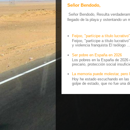
Señor Bendodo,
Señor Bendodo, Resulta verdaderamen
llegado de la playa y ostentando un 
Feijoo, "partícipe a título lucrativo”
Feijoo, "partícipe a título lucrativ
y violencia franquista El teólogo ..
Ser pobre en España en 2026
Los pobres en la España de 2026 
precario, protección social insufici
La memoria puede molestar, pero l
Hoy he estado escuchando en las r
golpe de estado, que no fue una di