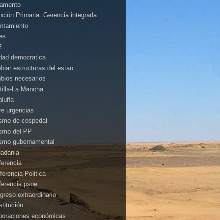
amento
nción Primaria. Gerencia integrada
ntamiento
es
E
idad democratica
biar estructuras del estao
bios necesarios
tilla-La Mancha
aluña
rre urgencias
ismo de cospedal
ismo del PP
ismo gubernamental
dadania
ferencia
ferencia Politica
ferencia psoe
greso extraordinario
stitución
poraciones económicas