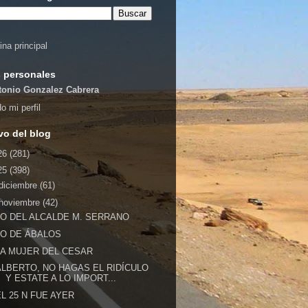
ina principal
 personales
tonio Gonzalez Cabrera
o mi perfil
vo del blog
26
(281)
25
(398)
diciembre
(61)
noviembre
(42)
LO DEL ALCALDE M. SERRANO
LO DE ÁBALOS
LA MUJER DEL CESAR
ALBERTO, NO HAGAS EL RIDÍCULO
Y ESTATE A LO IMPORT...
EL 25 N FUE AYER