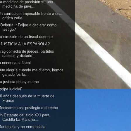
a medicina de precisión sí, una
medicina de privi...
n currículum impecable frente a una
crítica zafia
Debería ir Feijoo a declarar como
testigo?
a dimisión de un fiscal decente
¿JUSTICIA A LA ESPAÑOLA?
ragicomedia de jueces, partidos
sabidos y dictado...
a condena al fiscal
ue alegría cuando me dijeron, hemos
ganado los fa...
a justicia del ayusismo
golpe judicial”
0 años después de la muerte de
Franco
edicamentos: privilegio o derecho
n Estatuto del siglo XXI para
Castilla‑La Mancha,...
antenella y no enmendalla