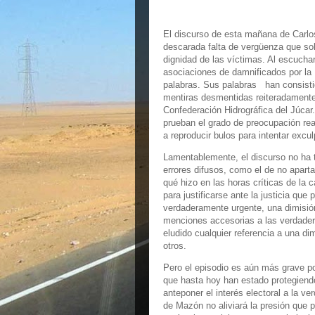
El discurso de esta mañana de Carlo
descarada falta de vergüenza que so
dignidad de las víctimas. Al escuchar
asociaciones de damnificados por la
palabras. Sus palabras han consisti
mentiras desmentidas reiteradamente
Confederación Hidrográfica del Júcar.
prueban el grado de preocupación rea
a reproducir bulos para intentar excul
Lamentablemente, el discurso no ha te
errores difusos, como el de no apart
qué hizo en las horas críticas de la 
para justificarse ante la justicia que
verdaderamente urgente, una dimisión
menciones accesorias a las verdader
eludido cualquier referencia a una d
otros.
Pero el episodio es aún más grave po
que hasta hoy han estado protegiendo
anteponer el interés electoral a la ve
de Mazón no aliviará la presión que 