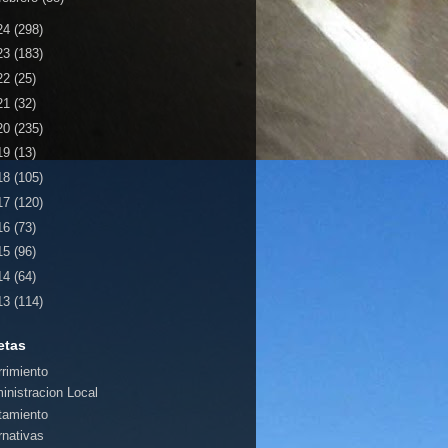
24
(298)
23
(183)
22
(25)
21
(32)
20
(235)
19
(13)
18
(105)
17
(120)
16
(73)
15
(96)
14
(64)
13
(114)
etas
rrimiento
inistracion Local
tamiento
rnativas