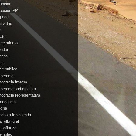
rupción
rupción PP
pedal
atividad
is
ate
recimiento
ender
ensa
cit
cit publico
ocracia
ocracia interna
ocracia participativa
ocracia representativa
endencia
echa
echo a la vivienda
rrollo rural
confianza
empleo