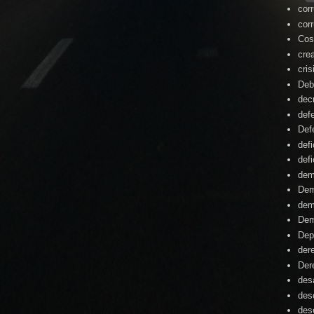
cor
cor
Cos
cre
cris
Deb
dec
def
Def
defi
defi
dem
Dem
dem
Dem
Dep
der
Der
desa
des
des