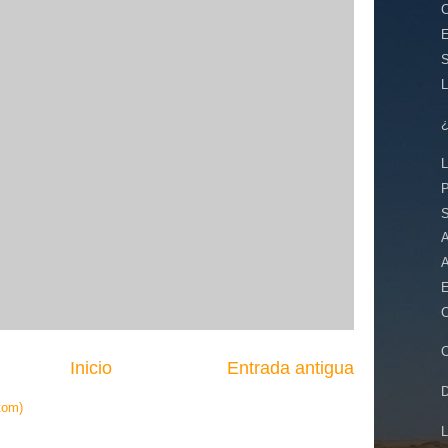
E
L
S
A
C
Inicio
Entrada antigua
tom)