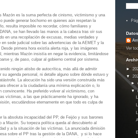
s Mazón es la suma perfecta de cinismo, victimismo y una
lo puede generar bochorno en quienes aún respetan la
Pág
lo, resulta imposible no recordar, cómo familiares y
 DANA, se han llevado las manos a la cabeza tras oír sus
Datos
do en una recopilación de excusas, medias verdades y
An
 en sede judicial sobre las advertencias de la AEMET y la
 Desde primera hora existía alerta roja, y las imágenes
Ver tod
l, mientras Mazón insistía en negar la evidencia, limitándose
parse y, de paso, culpar al gobierno central por sistema.
Archi
►
20
nido ningún atisbo de autocrítica, más allá de admitir
ar su agenda personal, ni detalle alguno sobre dónde estuvo y
▼
20
catástrofe. La alocución ha sido una versión construida más
►
 para ofrecer a la ciudadanía una mínima explicación o, lo
▼
 convincente. Ha preferido volver al victimismo, con
as víctimas, a las que prácticamente ha ignorado, y ha
imisión, escudándose eternamente en que todo es culpa de
r la absoluta incapacidad del PP, de Feijóo y sus barones
 a Mazón. Su torpeza política queda al descubierto al
rdad y a la situación de las víctimas. La anunciada dimisión
pesa sobre el PP tras la gestión de la DANA, y si lo hace