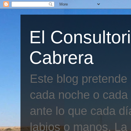
El Consultor
Cabrera
Este blog pretende
cada noche o cada 
ante lo que cada día
labios o manos. La 