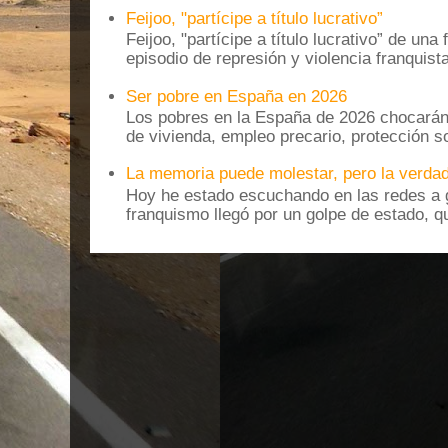
Feijoo, "partícipe a título lucrativo”
Feijoo, "partícipe a título lucrativo” de una
episodio de represión y violencia franquista
Ser pobre en España en 2026
Los pobres en la España de 2026 chocarán
de vivienda, empleo precario, protección soc
La memoria puede molestar, pero la verdad
Hoy he estado escuchando en las redes a g
franquismo llegó por un golpe de estado, qu