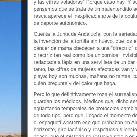
y las cifras voladoras” Porque caso hay. Y 
pensemos que se trata de un malentendido a
rasca aparece el inexplicable arte de la ocult
de deporte autonómico.
Cuenta la Junta de Andalucía, con la seriedad
la invención de la tortilla sin huevo, que los 
cáncer de mama obedecen a una “directriz” d
directriz tan real como los unicornios: invisi
redactada a lápiz en una servilleta de un bar
tanto, las cifras de mujeres afectadas van y 
playa: hoy son muchas, mañana no tantas, 
quién pregunte y del calor que haga.
Pero lo que definitivamente roza el surrealism
guardan los médicos. Médicos que, dicho sea
aguantando temporales de protocolos cambia
de todo tipo, pero que, llegado el momento de
el espagueti western ese que grababan en Alm
horizonte, giro lacónico y respetuoso silenc
acaso, que el misterio se resuelva solo o es 