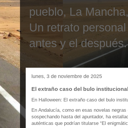
pueblo, La Mancha, 
Un retrato personal
antes y el después.
lunes, 3 de noviembre de 2025
El extraño caso del bulo instituciona
En Halloween: El extraño caso del bulo instit
En Andalucía, como en esas novelas negras 
sospechando hasta del apuntador, ha estalla
auténticas que podrían titularse “El enigmáti