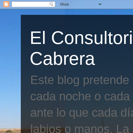
El Consultor
Cabrera
Este blog pretende
cada noche o cada 
ante lo que cada día
labios o manos. La 