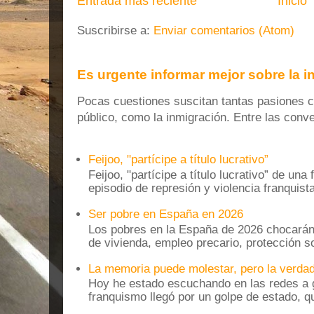
Entrada más reciente
Inicio
Suscribirse a:
Enviar comentarios (Atom)
Es urgente informar mejor sobre la 
Pocas cuestiones suscitan tantas pasiones co
público, como la inmigración. Entre las conver
Feijoo, "partícipe a título lucrativo”
Feijoo, "partícipe a título lucrativo” de una
episodio de represión y violencia franquista
Ser pobre en España en 2026
Los pobres en la España de 2026 chocarán
de vivienda, empleo precario, protección soc
La memoria puede molestar, pero la verdad
Hoy he estado escuchando en las redes a g
franquismo llegó por un golpe de estado, qu