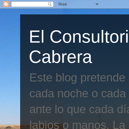
El Consultor
Cabrera
Este blog pretende
cada noche o cada 
ante lo que cada día
labios o manos. La 