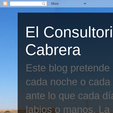
El Consultor
Cabrera
Este blog pretende
cada noche o cada 
ante lo que cada día
labios o manos. La 