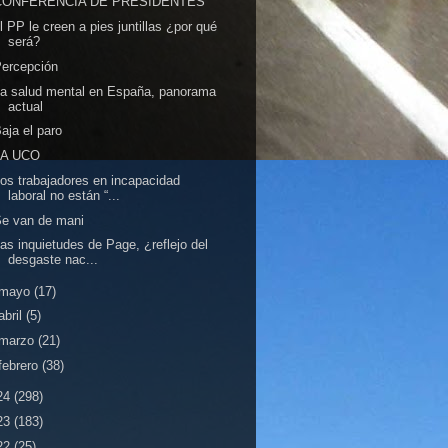
CONFERENCIA DE PRESIDENTES
l PP le creen a pies juntillas ¿por qué
será?
ercepción
a salud mental en España, panorama
actual
aja el paro
LA UCO
os trabajadores en incapacidad
laboral no están “...
e van de mani
as inquietudes de Page, ¿reflejo del
desgaste nac...
mayo
(17)
abril
(5)
marzo
(21)
febrero
(38)
24
(298)
23
(183)
22
(25)