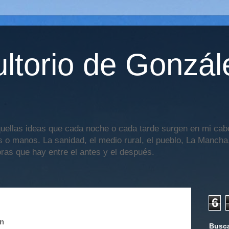
ltorio de Gonzál
uellas ideas que cada noche o cada tarde surgen en mi cabe
os o manos. La sanidad, el medio rural, el pueblo, La Mancha,
oras que hay entre el antes y el después.
6
ón
Busca