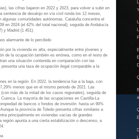
L
s), las cifras bajaron en 2022 y 2023, para volver a subir en
a sentencia de desalojo en vía civil ronda los 12 meses,
en algunas comunidades autónomas. Cataluña concentra el
9 en 2024 (el 42% del total nacional), seguida de Andalucía
) y Madrid (1.451).
F
os alarmante de lo percibido
ón por la vivienda es alta, especialmente entre jóvenes y
E
ción de la ocupación también es errónea, como en el resto de
tran una situación contenida en comparación con las
D
resenta una tasa de ocupación ilegal comparable a la
.
es en la región. En 2022, la tendencia fue a la baja, con
n 7,29% menos que en el mismo periodo de 2021. Las
B
(con más de la mitad de los casos regionales), seguida de
a
y Cuenca. La mayoría de las ocupaciones en Castilla-La
propiedad de bancos o fondos de inversión: hasta un 90%
 Aunque la provincia de Toledo presenta cifras similares a
ntra principalmente en viviendas vacías de grandes
a región apunta a una cierta estabilización o descenso, a
24.
ha
L