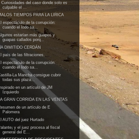
 Curiosidades del caso donde solo es
culpable el ...
MALOS TIEMPOS PARA LA LIRICA
l espectáculo de la corrupción:
cuando el lodo sa...
lgunos estarían más guapos y
guapas callados porq...
HA DIMITIDO CERDÁN
l país de las filtraciones.
l espectáculo de la corrupción:
cuando el lodo sa...
astilla-La Mancha consigue cubrir
todas sus plaza...
nspirado en un artículo de JM
Izquierdo
LA GRAN CORRIDA EN LAS VENTAS
esumen de un artículo de E
Palomera
l AUTO del juez Hurtado
alante¡ y el juez procesa al fiscal
general del E...