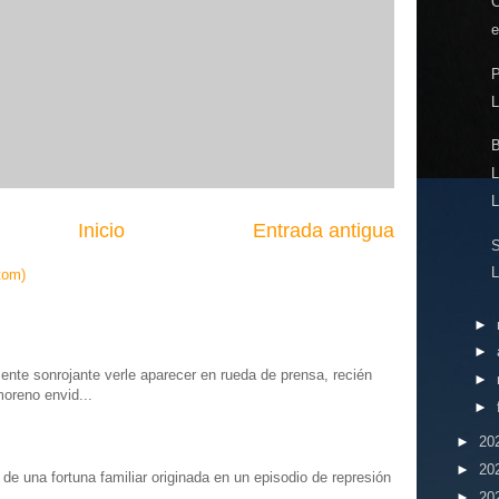
e
P
L
B
L
Inicio
Entrada antigua
S
L
tom)
►
►
te sonrojante verle aparecer en rueda de prensa, recién
►
moreno envid...
►
►
20
►
20
o” de una fortuna familiar originada en un episodio de represión
.
►
20