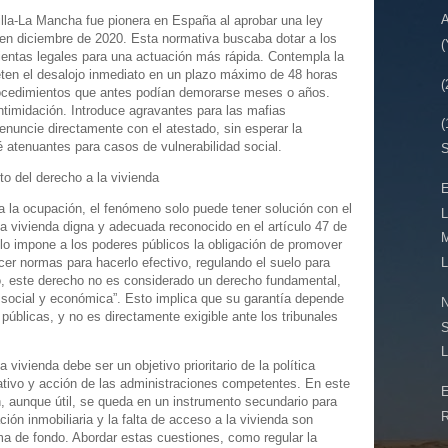
illa-La Mancha fue pionera en España al aprobar una ley
l en diciembre de 2020. Esta normativa buscaba dotar a los
entas legales para una actuación más rápida. Contempla la
eten el desalojo inmediato en un plazo máximo de 48 horas
rocedimientos que antes podían demorarse meses o años.
ntimidación. Introduce agravantes para las mafias
enuncie directamente con el atestado, sin esperar la
é atenuantes para casos de vulnerabilidad social.
S
to del derecho a la vivienda
E
a la ocupación, el fenómeno solo puede tener solución con el
L
la vivienda digna y adecuada reconocido en el artículo 47 de
ulo impone a los poderes públicos la obligación de promover
cer normas para hacerlo efectivo, regulando el suelo para
L
o, este derecho no es considerado un derecho fundamental,
ica social y económica”. Esto implica que su garantía depende
N
s públicas, y no es directamente exigible ante los tribunales
S
L
a vivienda debe ser un objetivo prioritario de la política
lativo y acción de las administraciones competentes. En este
n, aunque útil, se queda en un instrumento secundario para
ión inmobiliaria y la falta de acceso a la vivienda son
a de fondo. Abordar estas cuestiones, como regular la