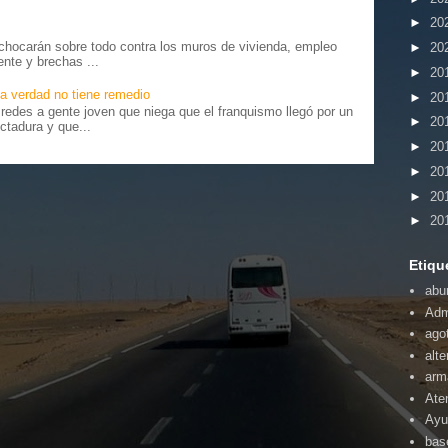
►
20
chocarán sobre todo contra los muros de vivienda, empleo
►
20
ente y brechas ...
►
20
a verdad no tiene remedio
►
20
edes a gente joven que niega que el franquismo llegó por un
►
20
ctadura y que...
►
20
►
20
►
20
►
20
Etiqu
abu
Adm
ago
alte
arm
Ate
Ayu
bas