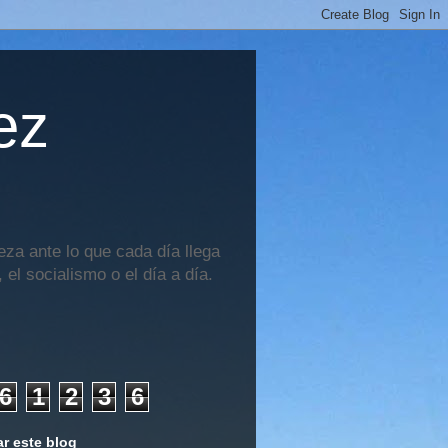
ez
za ante lo que cada día llega
 el socialismo o el día a día.
6
1
2
3
6
r este blog