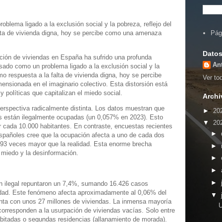
oblema ligado a la exclusión social y la pobreza, reflejo del
alta de vivienda digna, hoy se percibe como una amenaza
Pág
Datos
ción de viviendas en España ha sufrido una profunda
An
asado como un problema ligado a la exclusión social y la
mo respuesta a la falta de vivienda digna, hoy se percibe
Ver tod
nsionada en el imaginario colectivo. Esta distorsión está
y políticas que capitalizan el miedo social.
Archi
perspectiva radicalmente distinta. Los datos muestran que
►
20
as están ilegalmente ocupadas (un 0,057% en 2023). Esto
▼
20
r cada 10.000 habitantes. En contraste, encuestas recientes
►
españoles cree que la ocupación afecta a uno de cada dos
93 veces mayor que la realidad. Esta enorme brecha
►
l miedo y la desinformación.
►
►
►
n ilegal repuntaron un 7,4%, sumando 16.426 casos
idad. Este fenómeno afecta aproximadamente al 0,06% del
▼
enta con unos 27 millones de viviendas. La inmensa mayoría
U
corresponden a la usurpación de viviendas vacías. Solo entre
abitadas o segundas residencias (allanamiento de morada).