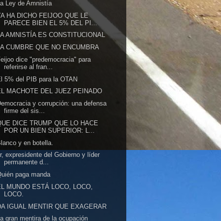
a Ley de Amnistía
YA HA DICHO FEIJOO QUE LE
PARECE BIEN EL 5% DEL PI...
LA AMNISTÍA ES CONSTITUCIONAL
LA CUMBRE QUE NO ENCUMBRA
eijoo dice "predemocracia" para
referirse al fran...
l 5% del PIB para la OTAN
EL MACHOTE DEL JUEZ PEINADO
emocracia y corrupción: una defensa
firme del sis...
QUE DICE TRUMP QUE LO HACE
POR UN BIEN SUPERIOR: L...
lanco y en botella.
r, expresidente del Gobierno y líder
permanente d...
Quién paga manda
EL MUNDO ESTÁ LOCO, LOCO,
LOCO.
DA IGUAL MENTIR QUE EXAGERAR
a gran mentira de la ocupación