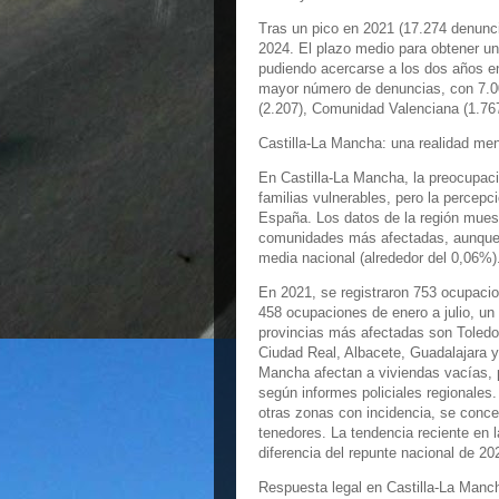
Tras un pico en 2021 (17.274 denuncia
2024. El plazo medio para obtener un
pudiendo acercarse a los dos años 
mayor número de denuncias, con 7.00
(2.207), Comunidad Valenciana (1.767
Castilla-La Mancha: una realidad men
En Castilla-La Mancha, la preocupaci
familias vulnerables, pero la percep
España. Los datos de la región mues
comunidades más afectadas, aunque p
media nacional (alrededor del 0,06%)
En 2021, se registraron 753 ocupacion
458 ocupaciones de enero a julio, u
provincias más afectadas son Toledo 
Ciudad Real, Albacete, Guadalajara 
Mancha afectan a viviendas vacías, 
según informes policiales regionales.
otras zonas con incidencia, se conce
tenedores. La tendencia reciente en l
diferencia del repunte nacional de 20
Respuesta legal en Castilla-La Manc