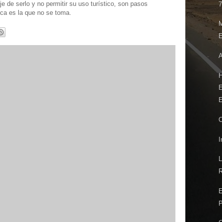
e de serlo y no permitir su uso turístico, son pasos
7
ica es la que no se toma.
E
A
E
E
C
I
R
E
P