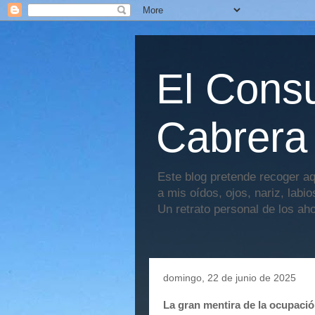
El Consu
Cabrera
Este blog pretende recoger aq
a mis oídos, ojos, nariz, labi
Un retrato personal de los ah
domingo, 22 de junio de 2025
La gran mentira de la ocupaci