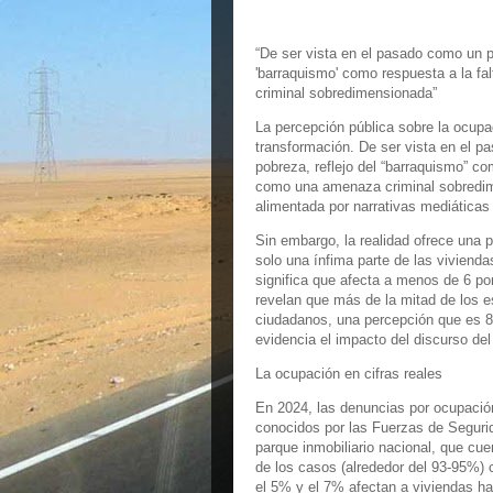
“De ser vista en el pasado como un pr
'barraquismo' como respuesta a la f
criminal sobredimensionada”
La percepción pública sobre la ocupa
transformación. De ser vista en el p
pobreza, reflejo del “barraquismo” co
como una amenaza criminal sobredime
alimentada por narrativas mediáticas 
Sin embargo, la realidad ofrece una 
solo una ínfima parte de las viviend
significa que afecta a menos de 6 po
revelan que más de la mitad de los 
ciudadanos, una percepción que es 8
evidencia el impacto del discurso de
La ocupación en cifras reales
En 2024, las denuncias por ocupació
conocidos por las Fuerzas de Segur
parque inmobiliario nacional, que cu
de los casos (alrededor del 93-95%) 
el 5% y el 7% afectan a viviendas h