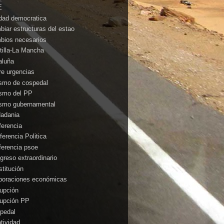
E
idad democratica
biar estructuras del estao
bios necesarios
tilla-La Mancha
aluña
rre urgencias
ismo de cospedal
ismo del PP
ismo gubernamental
dadania
ferencia
ferencia Politica
ferencia psoe
greso extraordinario
stitución
poraciones económicas
rupción
rupción PP
pedal
atividad