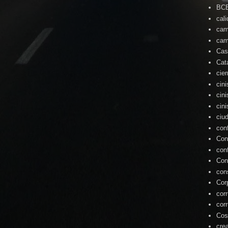
BC
cal
cam
cam
Cas
Cat
cie
cin
cin
cin
ciu
con
Con
con
Con
con
Cor
cor
cor
Cos
cre