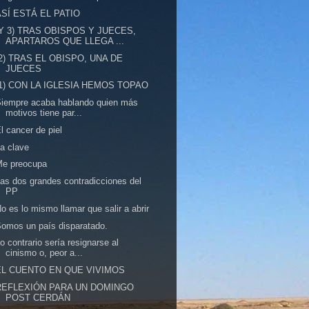
ASÍ ESTÁ EL PATIO
(Y 3) TRAS OBISPOS Y JUECES,
APARTAROS QUE LLEGA ...
(2) TRAS EL OBISPO, UNA DE
JUECES
(1) CON LA IGLESIA HEMOS TOPAO
iempre acaba hablando quien más
motivos tiene par...
l cancer de piel
a clave
Me preocupa
as dos grandes contradicciones del
PP
o es lo mismo llamar que salir a abrir
omos un país disparatado.
o contrario sería resignarse al
cinismo o, peor a...
EL CUENTO EN QUE VIVIMOS
REFLEXIÓN PARA UN DOMINGO
POST CERDÁN