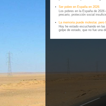
Ser pobre en España en 2026
Los pobres en la España de 2026 
precario, protección social insufici
La memoria puede molestar, pero l
Hoy he estado escuchando en las r
golpe de estado, que no fue una di