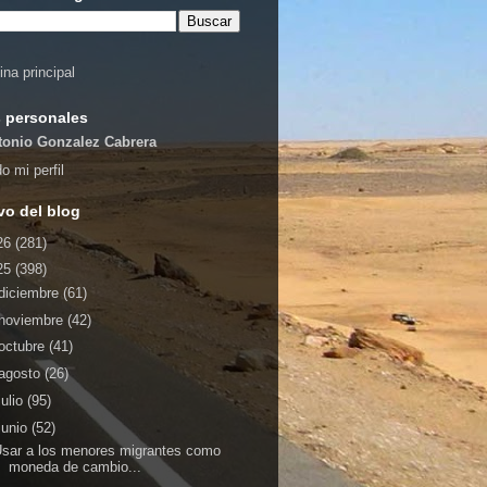
ina principal
 personales
tonio Gonzalez Cabrera
o mi perfil
vo del blog
26
(281)
25
(398)
diciembre
(61)
noviembre
(42)
octubre
(41)
agosto
(26)
julio
(95)
junio
(52)
sar a los menores migrantes como
moneda de cambio...