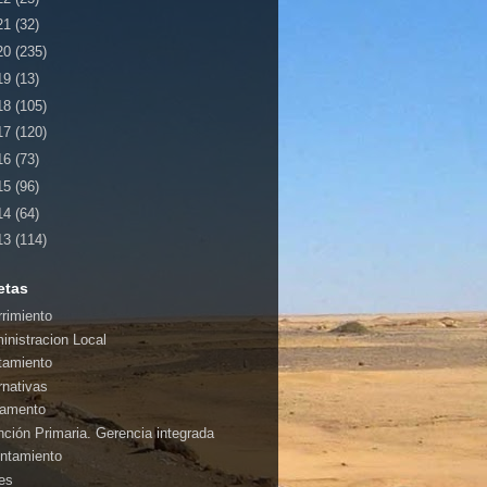
21
(32)
20
(235)
19
(13)
18
(105)
17
(120)
16
(73)
15
(96)
14
(64)
13
(114)
etas
rrimiento
inistracion Local
tamiento
rnativas
amento
nción Primaria. Gerencia integrada
ntamiento
es