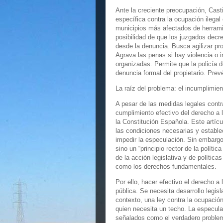
Ante la creciente preocupación, Cast
específica contra la ocupación ilega
municipios más afectados de herrami
posibilidad de que los juzgados decr
desde la denuncia. Busca agilizar p
Agrava las penas si hay violencia o i
organizadas. Permite que la policía d
denuncia formal del propietario. Prev
La raíz del problema: el incumplimien
A pesar de las medidas legales contr
cumplimiento efectivo del derecho a 
la Constitución Española. Este artíc
las condiciones necesarias y estable
impedir la especulación. Sin embarg
sino un “principio rector de la polít
de la acción legislativa y de política
como los derechos fundamentales.
Por ello, hacer efectivo el derecho a l
pública. Se necesita desarrollo legis
contexto, una ley contra la ocupació
quien necesita un techo. La especulac
señalados como el verdadero problem