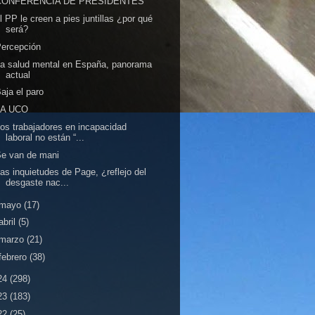
CONFERENCIA DE PRESIDENTES
l PP le creen a pies juntillas ¿por qué
será?
ercepción
a salud mental en España, panorama
actual
aja el paro
LA UCO
os trabajadores en incapacidad
laboral no están “...
e van de mani
as inquietudes de Page, ¿reflejo del
desgaste nac...
mayo
(17)
abril
(5)
marzo
(21)
febrero
(38)
24
(298)
23
(183)
22
(25)