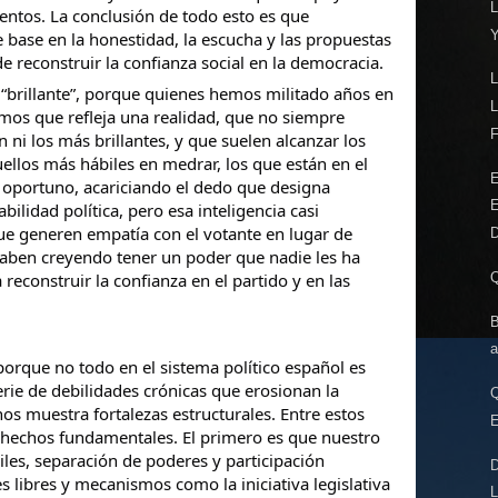
L
ntos. La conclusión de todo esto es que
 base en la honestidad, la escucha y las propuestas
 reconstruir la confianza social en la democracia.
de “brillante”, porque quienes hemos militado años en
emos que refleja una realidad, que no siempre
F
 ni los más brillantes, y que suelen alcanzar los
ellos más hábiles en medrar, los que están en el
E
oportuno, acariciando el dedo que designa
lidad política, pero esa inteligencia casi
que generen empatía con el votante en lugar de
D
aben creyendo tener un poder que nadie les ha
reconstruir la confianza en el partido y en las
B
a
orque no todo en el sistema político español es
rie de debilidades crónicas que erosionan la
os muestra fortalezas estructurales. Entre estos
 hechos fundamentales. El primero es que nuestro
viles, separación de poderes y participación
s libres y mecanismos como la iniciativa legislativa
L