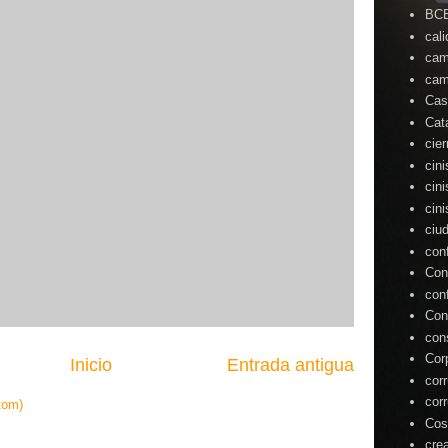
BC
cal
cam
cam
Cas
Cat
cie
cin
cin
cin
ciu
con
Con
con
Con
con
Cor
Inicio
Entrada antigua
cor
cor
tom)
Cos
cre