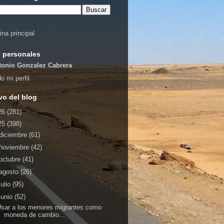
ina principal
 personales
tonio Gonzalez Cabrera
o mi perfil
vo del blog
26
(281)
25
(398)
diciembre
(61)
noviembre
(42)
octubre
(41)
agosto
(26)
julio
(95)
junio
(52)
sar a los menores migrantes como
moneda de cambio...