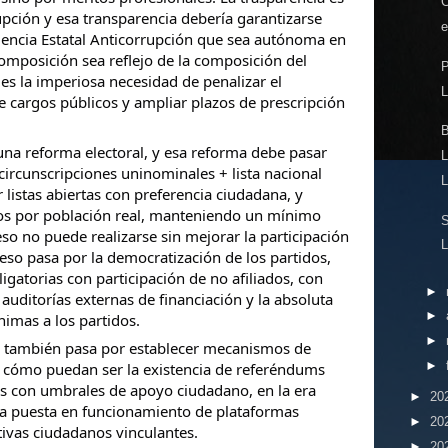
upción y esa transparencia debería garantizarse
e
gencia Estatal Anticorrupción que sea autónoma en
omposición sea reflejo de la composición del
P
 es la imperiosa necesidad de penalizar el
L
e cargos públicos y ampliar plazos de prescripción
B
una reforma electoral, y esa reforma debe pasar
circunscripciones uninominales + lista nacional
L
listas abiertas con preferencia ciudadana, y
ños por población real, manteniendo un mínimo
S
so no puede realizarse sin mejorar la participación
L
 eso pasa por la democratización de los partidos,
igatorias con participación de no afiliados, con
►
auditorías externas de financiación y la absoluta
►
imas a los partidos.
►
na también pasa por establecer mecanismos de
►
ón cómo puedan ser la existencia de referéndums
os con umbrales de apoyo ciudadano, en la era
►
20
 la puesta en funcionamiento de plataformas
►
20
lativas ciudadanos vinculantes.
►
20