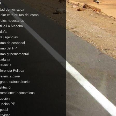
E
idad democratica
biar estructuras del estao
bios necesarios
tilla-La Mancha
aluña
rre urgencias
ismo de cospedal
ismo del PP
ismo gubernamental
dadania
ferencia
ferencia Politica
ferencia psoe
greso extraordinario
stitución
poraciones económicas
rupción
rupción PP
pedal
atividad