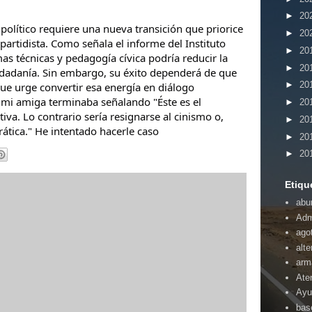
►
20
político requiere una nueva transición que priorice
►
20
s partidista. Como señala el informe del Instituto
►
20
s técnicas y pedagogía cívica podría reducir la
►
20
iudadanía. Sin embargo, su éxito dependerá de que
►
20
que urge convertir esa energía en diálogo
e mi amiga terminaba señalando "Éste es el
►
20
iva. Lo contrario sería resignarse al cinismo o,
►
20
ática." He intentado hacerle caso
►
20
►
20
Etiqu
abu
Adm
ago
alte
arm
Ate
Ayu
bas