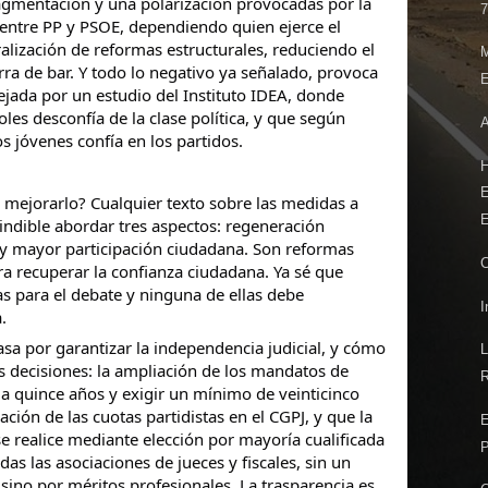
agmentación y una polarización provocadas por la
7
entre PP y PSOE, dependiendo quien ejerce el
alización de reformas estructurales, reduciendo el
rra de bar. Y todo lo negativo ya señalado, provoca
E
ejada por un estudio del Instituto IDEA, donde
les desconfía de la clase política, y que según
A
os jóvenes confía en los partidos.
E
 mejorarlo? Cualquier texto sobre las medidas a
E
ndible abordar tres aspectos: regeneración
l y mayor participación ciudadana. Son reformas
C
ra recuperar la confianza ciudadana. Ya sé que
as para el debate y ninguna de ellas debe
I
.
asa por garantizar la independencia judicial, y cómo
 decisiones: la ampliación de los mandatos de
R
 a quince años y exigir un mínimo de veinticinco
ación de las cuotas partidistas en el CGPJ, y que la
E
 realice mediante elección por mayoría cualificada
P
as las asociaciones de jueces y fiscales, sin un
 sino por méritos profesionales. La trasparencia es