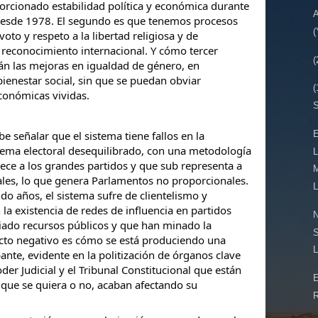
porcionado estabilidad política y económica durante
 desde 1978. El segundo es que tenemos procesos
voto y respeto a la libertad religiosa y de
o reconocimiento internacional. Y cómo tercer
tán las mejoras en igualdad de género, en
bienestar social, sin que se puedan obviar
económicas vividas.
S
E
e señalar que el sistema tiene fallos en la
stema electoral desequilibrado, con una metodología
L
ece a los grandes partidos y que sub representa a
ales, lo que genera Parlamentos no proporcionales.
L
do años, el sistema sufre de clientelismo y
 la existencia de redes de influencia en partidos
N
ado recursos públicos y que han minado la
S
cto negativo es cómo se está produciendo una
L
ante, evidente en la politización de órganos clave
er Judicial y el Tribunal Constitucional que están
 que se quiera o no, acaban afectando su