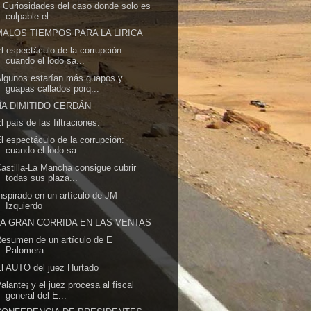
 Curiosidades del caso donde solo es
culpable el ...
MALOS TIEMPOS PARA LA LIRICA
l espectáculo de la corrupción:
cuando el lodo sa...
lgunos estarían más guapos y
guapas callados porq...
HA DIMITIDO CERDÁN
l país de las filtraciones.
l espectáculo de la corrupción:
cuando el lodo sa...
astilla-La Mancha consigue cubrir
todas sus plaza...
nspirado en un artículo de JM
Izquierdo
LA GRAN CORRIDA EN LAS VENTAS
esumen de un artículo de E
Palomera
l AUTO del juez Hurtado
alante¡ y el juez procesa al fiscal
general del E...