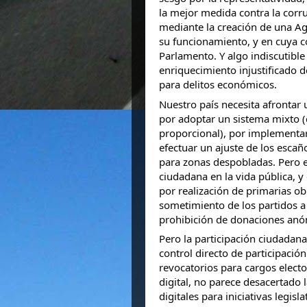
la mejor medida contra la corr
mediante la creación de una A
su funcionamiento, y en cuya c
Parlamento. Y algo indiscutible
enriquecimiento injustificado d
para delitos económicos.
Nuestro país necesita afrontar 
por adoptar un sistema mixto (
proporcional), por implementar 
efectuar un ajuste de los esca
para zonas despobladas. Pero e
ciudadana en la vida pública, y
por realización de primarias obl
sometimiento de los partidos a 
prohibición de donaciones anón
Pero la participación ciudada
control directo de participaci
revocatorios para cargos elect
digital, no parece desacertado
digitales para iniciativas legis