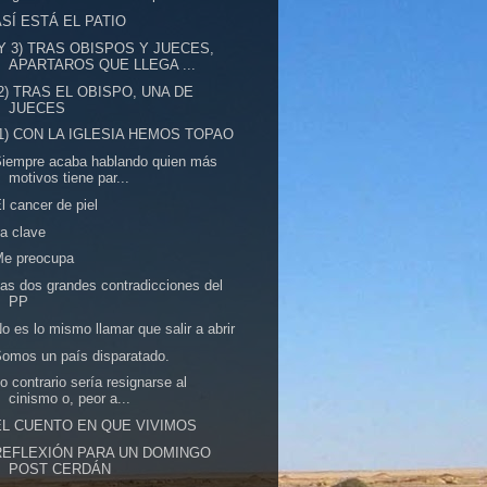
ASÍ ESTÁ EL PATIO
(Y 3) TRAS OBISPOS Y JUECES,
APARTAROS QUE LLEGA ...
(2) TRAS EL OBISPO, UNA DE
JUECES
(1) CON LA IGLESIA HEMOS TOPAO
iempre acaba hablando quien más
motivos tiene par...
l cancer de piel
a clave
Me preocupa
as dos grandes contradicciones del
PP
o es lo mismo llamar que salir a abrir
omos un país disparatado.
o contrario sería resignarse al
cinismo o, peor a...
EL CUENTO EN QUE VIVIMOS
REFLEXIÓN PARA UN DOMINGO
POST CERDÁN