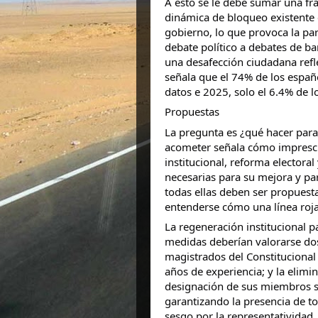
A esto se le debe sumar una fr
dinámica de bloqueo existente 
gobierno, lo que provoca la par
debate político a debates de ba
una desafección ciudadana refl
señala que el 74% de los españo
datos e 2025, solo el 6.4% de l
Propuestas
La pregunta es ¿qué hacer para
acometer señala cómo impresci
institucional, reforma electora
necesarias para su mejora y pa
todas ellas deben ser propuest
entenderse cómo una línea roja
La regeneración institucional p
medidas deberían valorarse dos
magistrados del Constitucional
años de experiencia; y la elimin
designación de sus miembros se
garantizando la presencia de tod
sesgo por la representatividad,