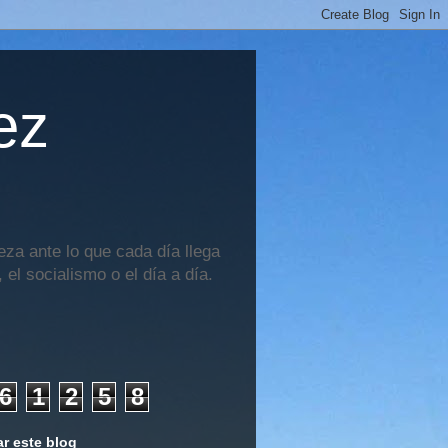
ez
za ante lo que cada día llega
 el socialismo o el día a día.
6
1
2
5
8
r este blog