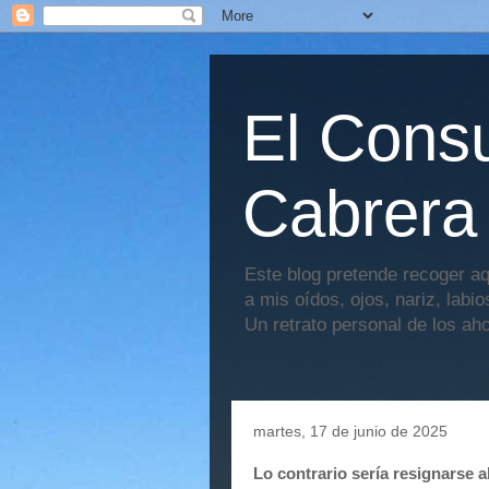
El Consu
Cabrera
Este blog pretende recoger aq
a mis oídos, ojos, nariz, labi
Un retrato personal de los ah
martes, 17 de junio de 2025
Lo contrario sería resignarse a