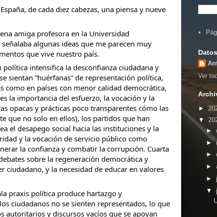
España, de cada diez cabezas, una piensa y nueve
uena amiga profesora en la Universidad
Pág
 señalaba algunas ideas que me parecen muy
Datos
mentos que vive nuestro país.
An
 política intensifica la desconfianza ciudadana y
Ver tod
e sientan “huérfanas” de representación
política,
s como en países con menor calidad democrática,
Archi
 la importancia del esfuerzo, la vocación y la
uras opacas y prácticas poco transparentes cómo las
►
20
 que no solo en ellos), los partidos que han
▼
20
a el desapego social hacia las instituciones y la
►
egridad y la vocación de servicio público como
►
nerar la confianza y combatir la corrupción. Cuarta
►
 debates sobre la regeneración democrática y
►
er ciudadano, y la necesidad de educar en valores
►
▼
la praxis política produce hartazgo y
U
los ciudadanos no se sienten representados, lo que
gos autoritarios y discursos vacíos que se apoyan