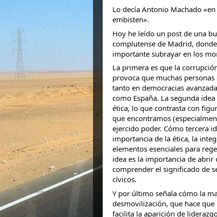
Lo decía Antonio Machado «en 
embisten».
Hoy he leído un post de una b
complutense de Madrid, donde
importante subrayar en los mo
La primera es que la corrupción
provoca que muchas personas s
tanto en democracias avanzada
como España. La segunda idea es
ética, lo que contrasta con fig
que encontramos (especialmente
ejercido poder. Cómo tercera ide
importancia de la ética, la int
elementos esenciales para rege
idea es la importancia de abrir
comprender el significado de s
cívicos.
Y por último señala cómo la ma
desmovilización, que hace que 
facilita la aparición de lideraz