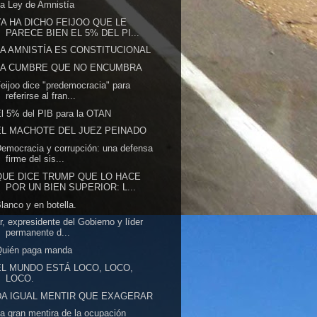
a Ley de Amnistía
YA HA DICHO FEIJOO QUE LE
PARECE BIEN EL 5% DEL PI...
LA AMNISTÍA ES CONSTITUCIONAL
LA CUMBRE QUE NO ENCUMBRA
eijoo dice "predemocracia" para
referirse al fran...
l 5% del PIB para la OTAN
EL MACHOTE DEL JUEZ PEINADO
emocracia y corrupción: una defensa
firme del sis...
QUE DICE TRUMP QUE LO HACE
POR UN BIEN SUPERIOR: L...
lanco y en botella.
r, expresidente del Gobierno y líder
permanente d...
Quién paga manda
EL MUNDO ESTÁ LOCO, LOCO,
LOCO.
DA IGUAL MENTIR QUE EXAGERAR
a gran mentira de la ocupación