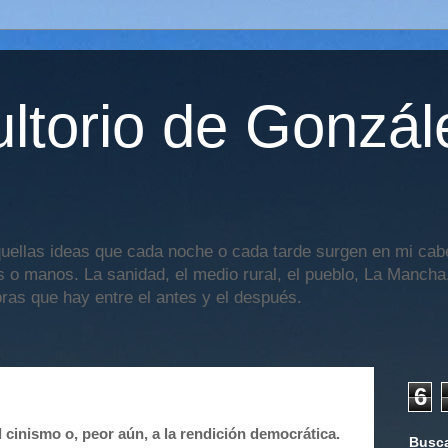
ltorio de Gonzál
uellas ideas que cada noche o cada tarde surgen en mi cabe
os o manos. La sanidad, el medio rural, el pueblo, La Mancha,
oras que hay entre el antes y el después.
6
l cinismo o, peor aún, a la rendición democrática.
Busca