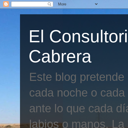
El Consultor
Cabrera
Este blog pretende
cada noche o cada 
ante lo que cada día
labios o manos. La 