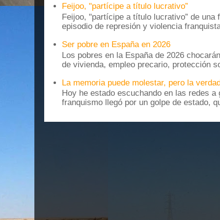
Feijoo, "partícipe a título lucrativo”
Feijoo, "partícipe a título lucrativo” de una
episodio de represión y violencia franquista
Ser pobre en España en 2026
Los pobres en la España de 2026 chocarán
de vivienda, empleo precario, protección soc
La memoria puede molestar, pero la verdad
Hoy he estado escuchando en las redes a g
franquismo llegó por un golpe de estado, qu