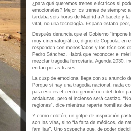
¿para qué queremos trenes eléctricos si po
emocionales? Mejor los trenes de siempre: a
tardaba seis horas de Madrid a Albacete y la 
vital, no una tecnología. España estaba peor,
Después denuncia que el Gobierno “impone la
muy cinematográfico, digno de Coppola, en e
responden con monosílabos y los técnicos de
Pedro Sánchez. Habrá que reconocer el mér
mezclar tragedia ferroviaria, Agenda 2030, i
en tan pocas frases.
La cúspide emocional llega con su anuncio 
Porque si hay una tragedia nacional, nada 
para eso es el centro geométrico del dolor pa
andaluzas, pero el incienso será castizo. “No
regiones”, dice mientras reparte homilías des
Y como colofón, un golpe de inspiración past
son las vías, sino “la falta de médicos, de na
familias”. Uno sospecha que, de poder decidi