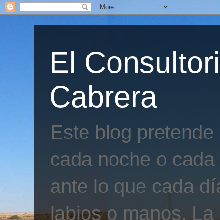
El Consultor
Cabrera
Este blog pretende
cada noche o cada 
ante lo que cada día
labios o manos. La 