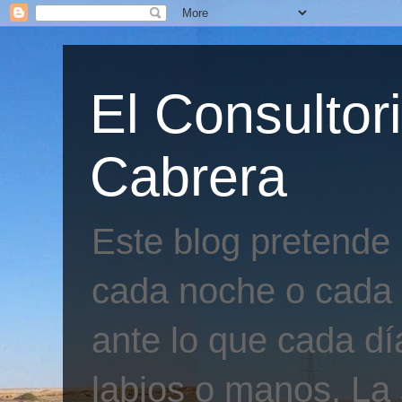
El Consultor
Cabrera
Este blog pretende
cada noche o cada 
ante lo que cada día
labios o manos. La 