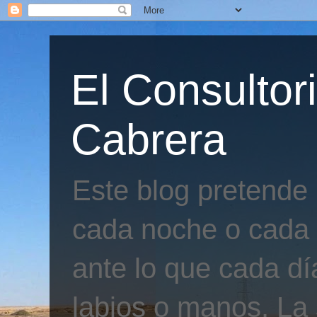
El Consultor
Cabrera
Este blog pretende
cada noche o cada 
ante lo que cada día
labios o manos. La 