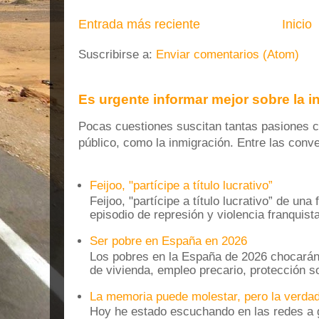
Entrada más reciente
Inicio
Suscribirse a:
Enviar comentarios (Atom)
Es urgente informar mejor sobre la 
Pocas cuestiones suscitan tantas pasiones co
público, como la inmigración. Entre las conver
Feijoo, "partícipe a título lucrativo”
Feijoo, "partícipe a título lucrativo” de una
episodio de represión y violencia franquista
Ser pobre en España en 2026
Los pobres en la España de 2026 chocarán
de vivienda, empleo precario, protección soc
La memoria puede molestar, pero la verdad
Hoy he estado escuchando en las redes a g