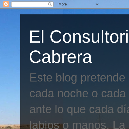
El Consultor
Cabrera
Este blog pretende
cada noche o cada 
ante lo que cada día
labios o manos. La 