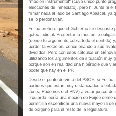
"moción instrumental" (cuyo único punto pro
elecciones de inmediato), pero ni Junts ni e
firmar nada al lado de Santiago Abascal, ya 
se lo perdonarían.
Feijóo prefiere que el Gobierno se desgaste p
goteo judicial. Presentar la moción le obliga
(donde tu argumento cobra todo el sentido) y
perder la votación, cohesionando a sus riva
divididos. Pero con esos cálculos en Génova
utilizando los argumentos de situación muy g
porque son en realidad una hipérbole que vie
poder que hay en el PP.
Desde el punto de vista del PSOE, si Feijóo d
partidos que están muy distanciados o enfa
Junts, Podemos o el PNV) a votar juntos de n
izquierda leería una moción de Feijóo como un
permitiría escenificar una nueva mayoría de i
de oxígeno para el resto de la legislatura.