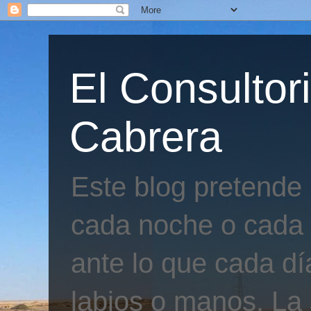
El Consultor
Cabrera
Este blog pretende
cada noche o cada 
ante lo que cada día
labios o manos. La 