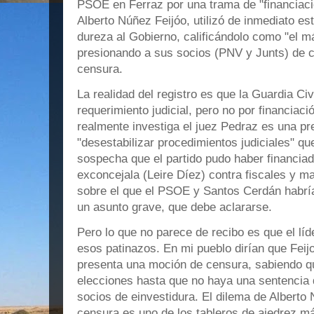
PSOE en Ferraz por una trama de "financiación
Alberto Núñez Feijóo, utilizó de inmediato es
dureza al Gobierno, calificándolo como "el m
presionando a sus socios (PNV y Junts) de c
censura.
La realidad del registro es que la Guardia Ci
requerimiento judicial, pero no por financiació
realmente investiga el juez Pedraz es una p
"desestabilizar procedimientos judiciales" q
sospecha que el partido pudo haber financia
exconcejala (Leire Díez) contra fiscales y m
sobre el que el PSOE y Santos Cerdán habría
un asunto grave, que debe aclararse.
Pero lo que no parece de recibo es que el líd
esos patinazos. En mi pueblo dirían que Feijo
presenta una moción de censura, sabiendo 
elecciones hasta que no haya una sentencia q
socios de einvestidura. El dilema de Alberto
censura es uno de los tableros de ajedrez má