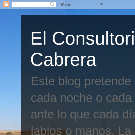
El Consultor
Cabrera
Este blog pretende
cada noche o cada 
ante lo que cada día
labios o manos. La 