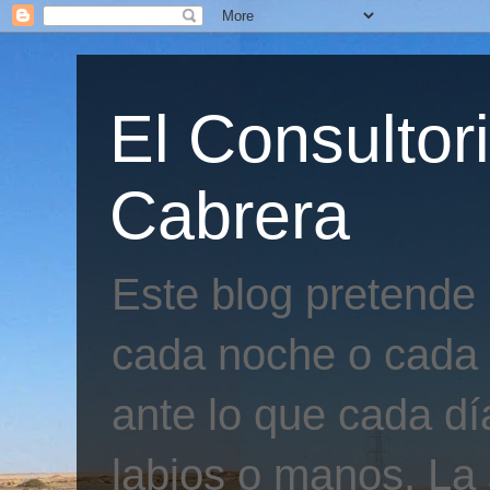
El Consultor
Cabrera
Este blog pretende
cada noche o cada 
ante lo que cada día
labios o manos. La 